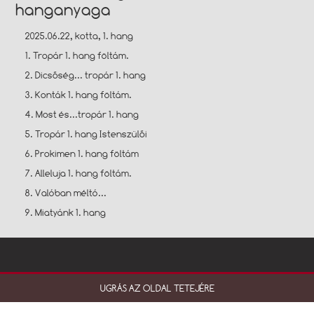
hanganyaga
2025.06.22, kotta, 1. hang
1. Tropár 1. hang föltám.
2. Dicsőség... tropár 1. hang
3. Konták 1. hang föltám.
4. Most és...tropár 1. hang
5. Tropár 1. hang Istenszülői
6. Prokimen 1. hang föltám
7. Alleluja 1. hang föltám.
8. Valóban méltó...
9. Miatyánk 1. hang
UGRÁS AZ OLDAL TETEJÉRE