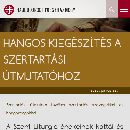
HANGOS KIEGÉSZÍTÉS A
SZERTARTÁSI
ÚTMUTATÓHOZ
2025. június 22.
Szertartási útmutató további szertartás szövegekkel és
hanganyagokkal
A Szent Liturgia énekeinek kottái és