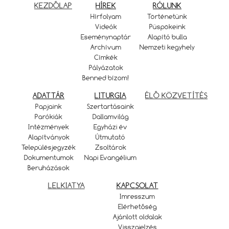
KEZDŐLAP
HÍREK
RÓLUNK
Hírfolyam
Történetünk
Videók
Püspökeink
Eseménynaptár
Alapító bulla
Archívum
Nemzeti kegyhely
Címkék
Pályázatok
Benned bízom!
ADATTÁR
LITURGIA
ÉLŐ KÖZVETÍTÉS
Papjaink
Szertartásaink
Parókiák
Dallamvilág
Intézmények
Egyházi év
Alapítványok
Útmutató
Településjegyzék
Zsoltárok
Dokumentumok
Napi Evangélium
Beruházások
LELKIATYA
KAPCSOLAT
Imresszum
Elérhetőség
Ajánlott oldalak
Visszajelzés