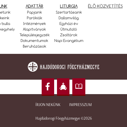
UNK
ADATTÁR
LITURGIA
ÉLŐ KÖZVETÍTÉS
netünk
Papjaink
Szertartásaink
keink
Parókiák
Dallamvilág
ó bulla
Intézmények
Egyházi év
kegyhely
Alapítványok
Útmutató
Településjegyzék
Zsoltárok
Dokumentumok
Napi Evangélium
Beruházások
ÍRJON NEKÜNK
IMPRESSZUM
Hajdúdorogi Főegyházmegye ©2026