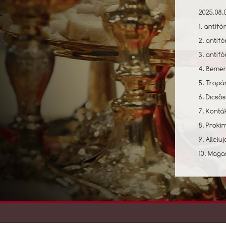
2025.08.
1. antifó
2. antifó
3. antif
4. Bemen
5. Tropá
6. Dicsős
7. Kontá
8. Proki
9. Allelu
10. Maga