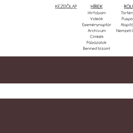
KEZDŐLAP
HÍREK
RÓL
Hírfolyam
Törté
Videók
Püspö
Eseménynaptár
Alapít
Archívum
Nemzeti 
Címkék
Pályázatok
Benned bízom!