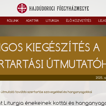
RÓLUNK
ADATTÁR
LITURGIA
ÉLŐ KÖZVETÍTÉS
LELK
GOS KIEGÉSZÍTÉS A
RTARTÁSI ÚTMUTAT
2025. 
i útmutató további szertartás szövegekkel és hanganyagokkal
t Liturgia énekeinek kottái és hanganyag