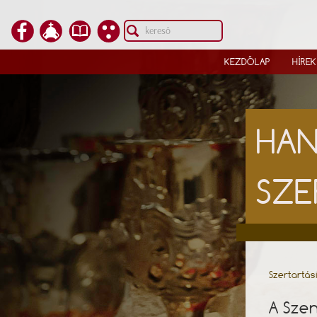
KEZDŐLAP
HÍREK
HAN
SZE
Szertartás
A Szen