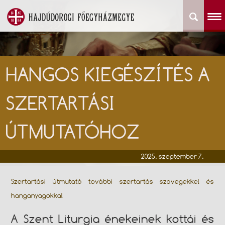
HANGOS KIEGÉSZÍTÉS A
SZERTARTÁSI
ÚTMUTATÓHOZ
2025. szeptember 7.
Szertartási útmutató további szertartás szövegekkel és
hanganyagokkal
A Szent Liturgia énekeinek kottái és