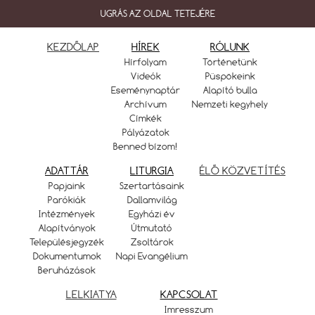
UGRÁS AZ OLDAL TETEJÉRE
KEZDŐLAP
HÍREK
RÓLUNK
Hírfolyam
Történetünk
Videók
Püspökeink
Eseménynaptár
Alapító bulla
Archívum
Nemzeti kegyhely
Címkék
Pályázatok
Benned bízom!
ADATTÁR
LITURGIA
ÉLŐ KÖZVETÍTÉS
Papjaink
Szertartásaink
Parókiák
Dallamvilág
Intézmények
Egyházi év
Alapítványok
Útmutató
Településjegyzék
Zsoltárok
Dokumentumok
Napi Evangélium
Beruházások
LELKIATYA
KAPCSOLAT
Imresszum