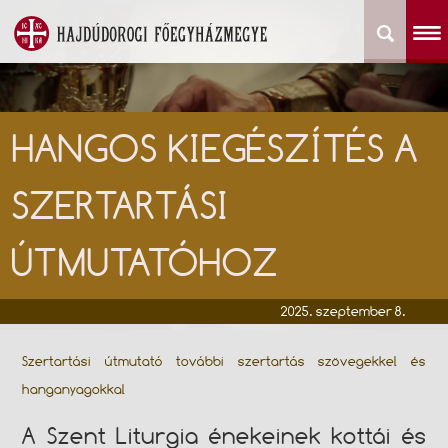
HANGOS KIEGÉSZÍTÉS A
SZERTARTÁSI
ÚTMUTATÓHOZ
2025. szeptember 8.
Szertartási útmutató további szertartás szövegekkel és
hanganyagokkal
A Szent Liturgia énekeinek kottái és