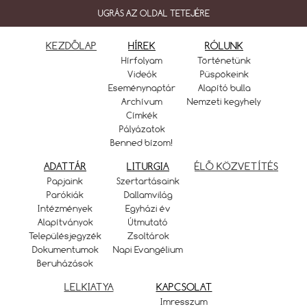
UGRÁS AZ OLDAL TETEJÉRE
KEZDŐLAP
HÍREK
RÓLUNK
Hírfolyam
Történetünk
Videók
Püspökeink
Eseménynaptár
Alapító bulla
Archívum
Nemzeti kegyhely
Címkék
Pályázatok
Benned bízom!
ADATTÁR
LITURGIA
ÉLŐ KÖZVETÍTÉS
Papjaink
Szertartásaink
Parókiák
Dallamvilág
Intézmények
Egyházi év
Alapítványok
Útmutató
Településjegyzék
Zsoltárok
Dokumentumok
Napi Evangélium
Beruházások
LELKIATYA
KAPCSOLAT
Imresszum