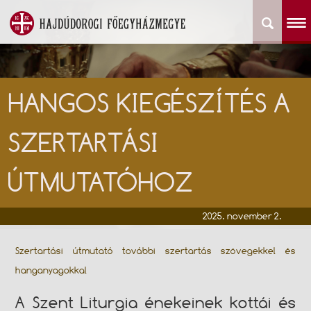
HANGOS KIEGÉSZÍTÉS A
SZERTARTÁSI
ÚTMUTATÓHOZ
2025. november 2.
Szertartási útmutató további szertartás szövegekkel és
hanganyagokkal
A Szent Liturgia énekeinek kottái és