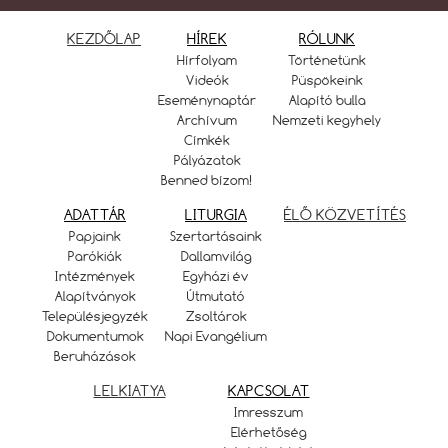
KEZDŐLAP
HÍREK
RÓLUNK
Hírfolyam
Történetünk
Videók
Püspökeink
Eseménynaptár
Alapító bulla
Archívum
Nemzeti kegyhely
Címkék
Pályázatok
Benned bízom!
ADATTÁR
LITURGIA
ÉLŐ KÖZVETÍTÉS
Papjaink
Szertartásaink
Parókiák
Dallamvilág
Intézmények
Egyházi év
Alapítványok
Útmutató
Településjegyzék
Zsoltárok
Dokumentumok
Napi Evangélium
Beruházások
LELKIATYA
KAPCSOLAT
Imresszum
Elérhetőség