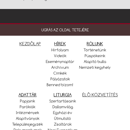
UGRÁS AZ OLDAL TETEJÉRE
KEZDŐLAP
HÍREK
RÓLUNK
Hírfolyam
Történetünk
Videók
Püspökeink
Eseménynaptár
Alapító bulla
Archívum
Nemzeti kegyhely
Címkék
Pályázatok
Benned bízom!
ADATTÁR
LITURGIA
ÉLŐ KÖZVETÍTÉS
Papjaink
Szertartásaink
Parókiák
Dallamvilág
Intézmények
Egyházi év
Alapítványok
Útmutató
Településjegyzék
Zsoltárok
Dokumentumok
Napi Evangélium