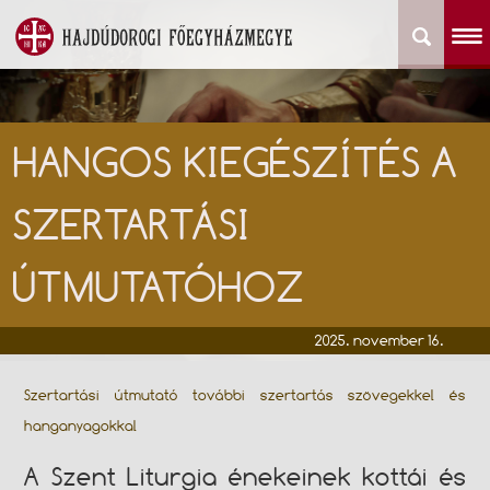
HANGOS KIEGÉSZÍTÉS A
SZERTARTÁSI
ÚTMUTATÓHOZ
2025. november 16.
Szertartási útmutató további szertartás szövegekkel és
hanganyagokkal
A Szent Liturgia énekeinek kottái és