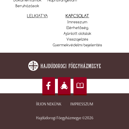
Beruházások
LELKIATYA
KAPCSOLAT
Imresszum
Elérhetőség
Ajánlott oldalak
Visszajelzés
Gyermekvédelmi bejelentés
ÍRJON NEKÜNK
IMPRESSZUM
Hajdúdorogi Főegyházmegye ©2026