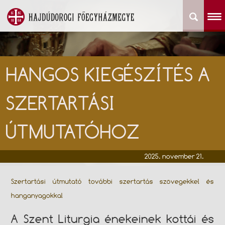
HANGOS KIEGÉSZÍTÉS A
SZERTARTÁSI
ÚTMUTATÓHOZ
2025. november 21.
Szertartási útmutató további szertartás szövegekkel és
hanganyagokkal
A Szent Liturgia énekeinek kottái és