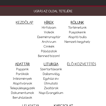
UGRÁS AZ OLDAL TETEJÉRE
KEZDŐLAP
HÍREK
RÓLUNK
Hírfolyam
Történetünk
Videók
Püspökeink
Eseménynaptár
Alapító bulla
Archívum
Nemzeti kegyhely
Címkék
Pályázatok
Benned bízom!
ADATTÁR
LITURGIA
ÉLŐ KÖZVETÍTÉS
Papjaink
Szertartásaink
Parókiák
Dallamvilág
Intézmények
Egyházi év
Alapítványok
Útmutató
Településjegyzék
Zsoltárok
Dokumentumok
Napi Evangélium
Beruházások
LELKIATYA
KAPCSOLAT