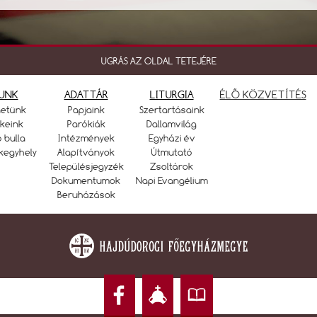
UGRÁS AZ OLDAL TETEJÉRE
UNK
ADATTÁR
LITURGIA
ÉLŐ KÖZVETÍTÉS
netünk
Papjaink
Szertartásaink
keink
Parókiák
Dallamvilág
ó bulla
Intézmények
Egyházi év
kegyhely
Alapítványok
Útmutató
Településjegyzék
Zsoltárok
Dokumentumok
Napi Evangélium
Beruházások