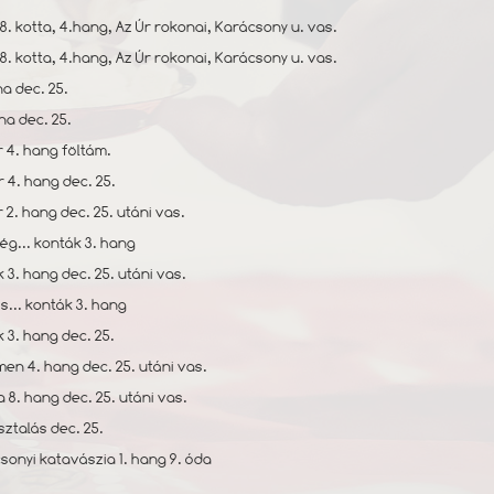
8. kotta, 4.hang, Az Úr rokonai, Karácsony u. vas.
8. kotta, 4.hang, Az Úr rokonai, Karácsony u. vas.
na dec. 25.
na dec. 25.
r 4. hang föltám.
r 4. hang dec. 25.
r 2. hang dec. 25. utáni vas.
ség... konták 3. hang
k 3. hang dec. 25. utáni vas.
́s... konták 3. hang
k 3. hang dec. 25.
men 4. hang dec. 25. utáni vas.
uja 8. hang dec. 25. utáni vas.
ztalás dec. 25.
csonyi katavászia 1. hang 9. óda