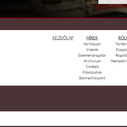
KEZDŐLAP
HÍREK
RÓL
Hírfolyam
Törté
Videók
Püspö
Eseménynaptár
Alapít
Archívum
Nemzeti 
Címkék
Pályázatok
Benned bízom!