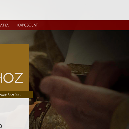
IATYA
KAPCSOLAT
ÓHOZ
ecember 28.
a