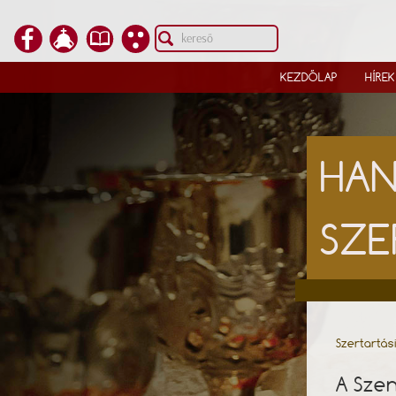
KEZDŐLAP
HÍREK
HAN
SZE
Szertartás
A Szen