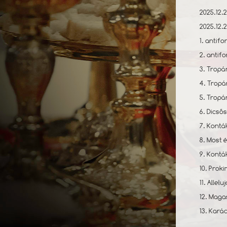
2025.12.2
2025.12.2
1. antifo
2. antifo
3. Tropá
4. Tropá
5. Tropá
6. Dicső
7. Kontá
8. Most e
9. Kontá
10. Proki
11. Allel
12. Magas
13. Kará