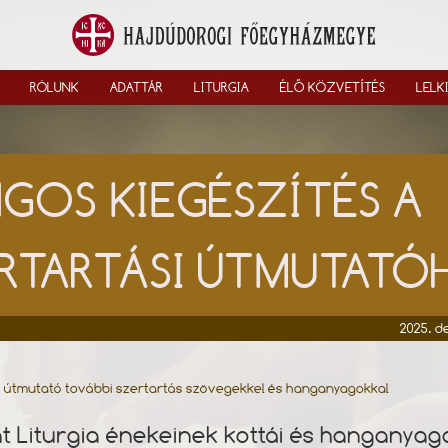
RÓLUNK
ADATTÁR
LITURGIA
ÉLŐ KÖZVETÍTÉS
LELK
GOS KIEGÉSZÍTÉS A
RTARTÁSI ÚTMUTAT
2025. d
i útmutató további szertartás szövegekkel és hanganyagokkal
t Liturgia énekeinek kottái és hanganyag