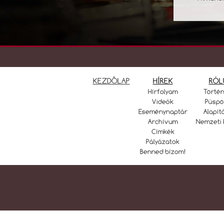
KEZDŐLAP
HÍREK
RÓL
Hírfolyam
Törté
Videók
Püspö
Eseménynaptár
Alapít
Archívum
Nemzeti 
Címkék
Pályázatok
Benned bízom!