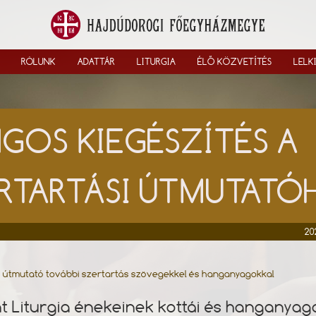
RÓLUNK
ADATTÁR
LITURGIA
ÉLŐ KÖZVETÍTÉS
LELK
GOS KIEGÉSZÍTÉS A
RTARTÁSI ÚTMUTAT
20
i útmutató további szertartás szövegekkel és hanganyagokkal
t Liturgia énekeinek kottái és hanganyag