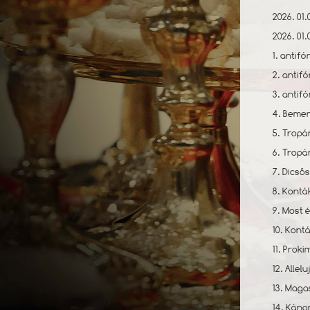
2026. 01.
2026. 01
1. antifó
2. antifó
3. antifó
4. Bemene
5. Tropár
6. Tropá
7. Dicső
8. Kontá
9. Most e
10. Kontá
11. Proki
12. Allelu
13. Magas
14. Káno