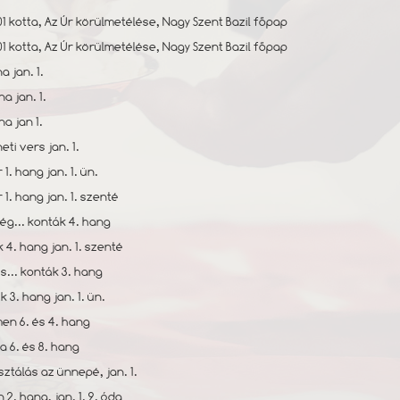
01 kotta, Az Úr körülmetélése, Nagy Szent Bazil főpap
.01 kotta, Az Úr körülmetélése, Nagy Szent Bazil főpap
na jan. 1.
na jan. 1.
na jan 1.
ti vers jan. 1.
 1. hang jan. 1. ün.
r 1. hang jan. 1. szenté
ség... konták 4. hang
k 4. hang jan. 1. szenté
́s... konták 3. hang
k 3. hang jan. 1. ün.
men 6. és 4. hang
ja 6. és 8. hang
ztálás az ünnepé, jan. 1.
n 2. hang, jan. 1. 9. óda