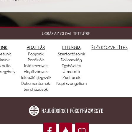
UGRÁS AZ OLDAL TETEJÉRE
UNK
ADATTÁR
LITURGIA
ÉLŐ KÖZVETÍTÉS
netünk
Papjaink
Szertartásaink
keink
Parókiák
Dallamvilág
ó bulla
Intézmények
Egyházi év
kegyhely
Alapítványok
Útmutató
Településjegyzék
Zsoltárok
Dokumentumok
Napi Evangélium
Beruházások