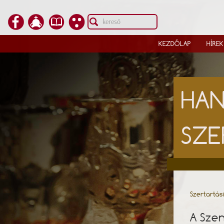
KEZDŐLAP
HÍREK
HAN
SZE
Szertartás
A Szen