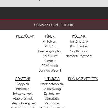
UGRÁS AZ OLDAL TETEJÉRE
KEZDŐLAP
HÍREK
RÓLUNK
Hírfolyam
Történetünk
Videók
Püspökeink
Eseménynaptár
Alapító bulla
Archívum
Nemzeti kegyhely
Címkék
Pályázatok
Benned bízom!
ADATTÁR
LITURGIA
ÉLŐ KÖZVETÍTÉS
Papjaink
Szertartásaink
Parókiák
Dallamvilág
Intézmények
Egyházi év
Alapítványok
Útmutató
Településjegyzék
Zsoltárok
Dokumentumok
Napi Evangélium