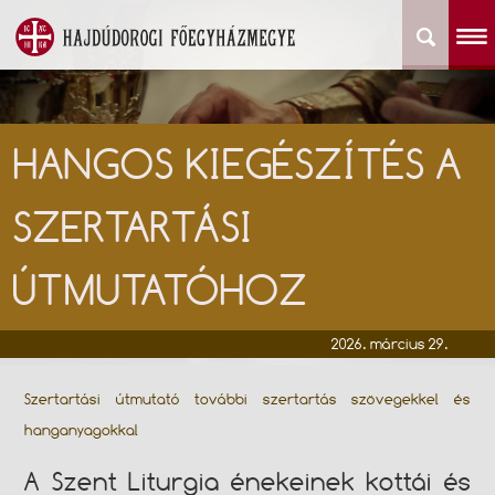
HANGOS KIEGÉSZÍTÉS A
SZERTARTÁSI
ÚTMUTATÓHOZ
2026. március 29.
Szertartási útmutató további szertartás szövegekkel és
hanganyagokkal
A Szent Liturgia énekeinek kottái és