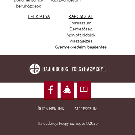
Beruházások
LELKIATYA
KAPCSOLAT
Imresszum
Elérhetőség
Ajánlott oldalak
Visszajelzés
Gyermekvédelmi bejelentés
ÍRJON NEKÜNK
IMPRESSZUM
Hajdúdorogi Főegyházmegye ©2026