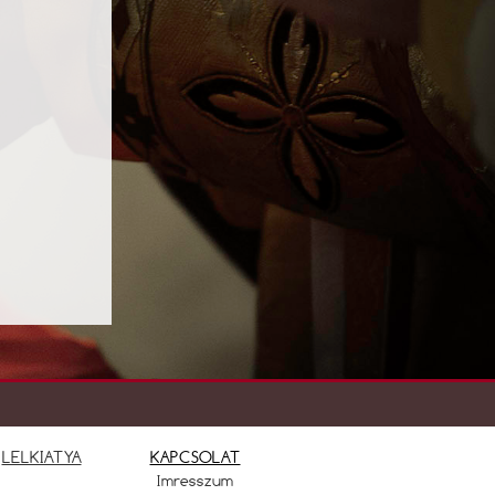
LELKIATYA
KAPCSOLAT
Imresszum