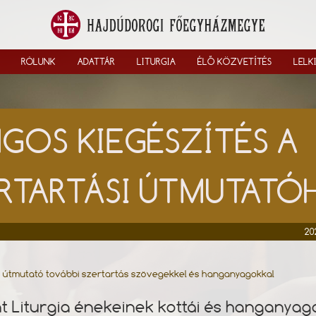
RÓLUNK
ADATTÁR
LITURGIA
ÉLŐ KÖZVETÍTÉS
LELK
GOS KIEGÉSZÍTÉS A
RTARTÁSI ÚTMUTAT
20
i útmutató további szertartás szövegekkel és hanganyagokkal
t Liturgia énekeinek kottái és hanganyag