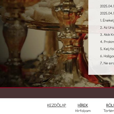
2025.04.
2025.04.
1. Éneke
2. Az Ura
3. Akik 
4. Proki
5. Kelj fo
6. Hallg
7. Ne si
KEZDŐLAP
HÍREK
RÓL
Hírfolyam
Törté