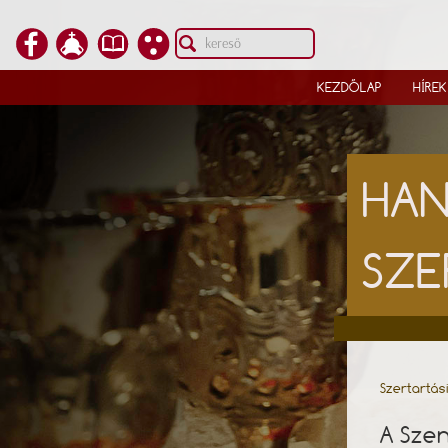
KEZDŐLAP
HÍREK
HAN
SZE
Szertartás
A Szen