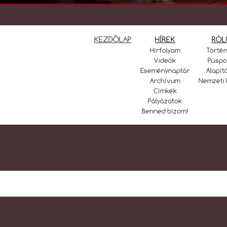
KEZDŐLAP
HÍREK
RÓL
Hírfolyam
Törté
Videók
Püspö
Eseménynaptár
Alapít
Archívum
Nemzeti 
Címkék
Pályázatok
Benned bízom!