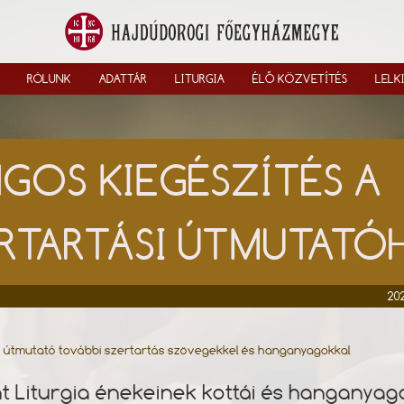
RÓLUNK
ADATTÁR
LITURGIA
ÉLŐ KÖZVETÍTÉS
LELK
GOS KIEGÉSZÍTÉS A
RTARTÁSI ÚTMUTAT
202
i útmutató további szertartás szövegekkel és hanganyagokkal
t Liturgia énekeinek kottái és hanganyag