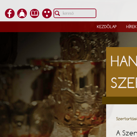
KEZDŐLAP
HÍREK
HAN
SZE
Szertartás
A Szen