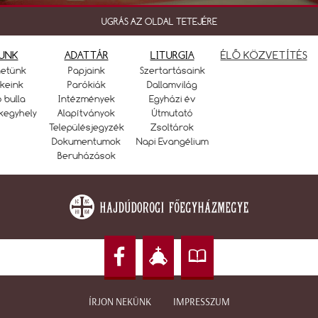
UGRÁS AZ OLDAL TETEJÉRE
UNK
ADATTÁR
LITURGIA
ÉLŐ KÖZVETÍTÉS
netünk
Papjaink
Szertartásaink
keink
Parókiák
Dallamvilág
ó bulla
Intézmények
Egyházi év
kegyhely
Alapítványok
Útmutató
Településjegyzék
Zsoltárok
Dokumentumok
Napi Evangélium
Beruházások
ÍRJON NEKÜNK
IMPRESSZUM