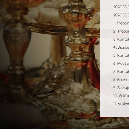
2026.05.
2026.05.
1. Tropár
2. Tropa
3. Kontá
4. Dicső
5. Konta
6. Most e
7. Kontá
8. Proki
9. Allel
10. Való
11. Miaty