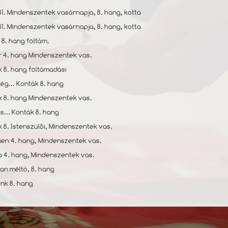
31. Mindenszentek vasárnapja, 8. hang, kotta
31. Mindenszentek vasárnapja, 8. hang, kotta
 8. hang föltám.
́r 4. hang Mindenszentek vas.
k 8. hang föltámadási
ség... Konták 8. hang
́k 8. hang Mindenszentek vas.
́s... Konták 8. hang
k 8. Istenszülői, Mindenszentek vas.
men 4. hang, Mindenszentek vas.
uja 4. hang, Mindenszentek vas.
ban méltó, 8. hang
ánk 8. hang