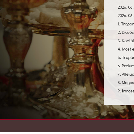
2026. 06.
2026. 06.
1. Tropár
2. Dicső
3. Kontá
4. Most e
5. Tropá
6. Prokim
7. Alleluj
8. Magasz
9. Irmosz.