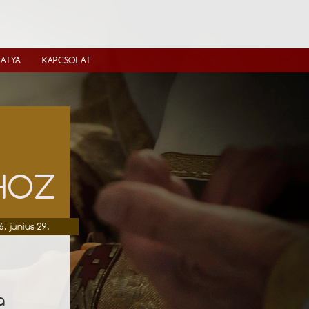
IATYA
KAPCSOLAT
ÓHOZ
6. június 29.
a