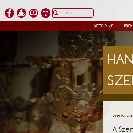
KEZDŐLAP
HÍREK
HAN
SZE
Szertartás
A Szen