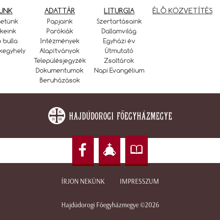
UNK
ADATTÁR
LITURGIA
ÉLŐ KÖZVETÍTÉS
netünk
Papjaink
Szertartásaink
keink
Parókiák
Dallamvilág
ó bulla
Intézmények
Egyházi év
kegyhely
Alapítványok
Útmutató
Településjegyzék
Zsoltárok
Dokumentumok
Napi Evangélium
Beruházások
ÍRJON NEKÜNK
IMPRESSZUM
Hajdúdorogi Főegyházmegye ©2026