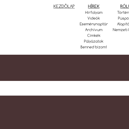
KEZDŐLAP
HÍREK
RÓL
Hírfolyam
Törté
Videók
Püspö
Eseménynaptár
Alapít
Archívum
Nemzeti 
Címkék
Pályázatok
Benned bízom!