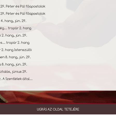
 29. Péter és Pál főapostolok
 29. Péter és Pál főapostolok
 4. hang, jún. 29.
ség... tropár 2. hang
k 2. hang, jún. 29.
́s... tropár 2. hang
r 2. hang Istenszülői
en 8. hang, jún. 29.
a 8. hang, jún. 29.
talás, június 29.
 A Szentlélek által...
UGRÁS AZ OLDAL TETEJÉRE