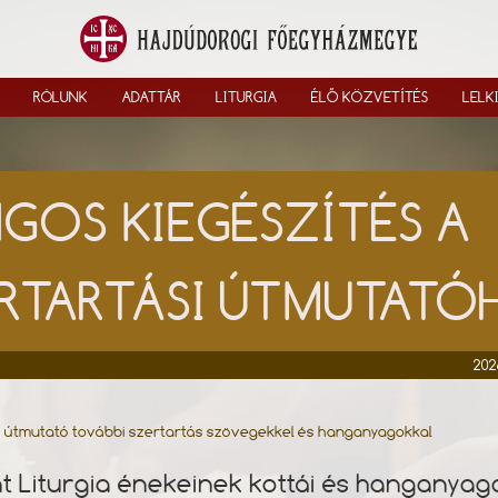
RÓLUNK
ADATTÁR
LITURGIA
ÉLŐ KÖZVETÍTÉS
LELK
GOS KIEGÉSZÍTÉS A
RTARTÁSI ÚTMUTAT
202
i útmutató további szertartás szövegekkel és hanganyagokkal
t Liturgia énekeinek kottái és hanganyag