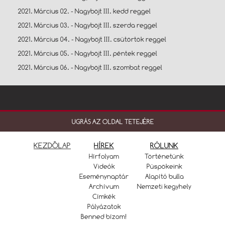
2021. Március 02. - Nagyböjt III. kedd reggel
2021. Március 03. - Nagyböjt III. szerda reggel
2021. Március 04. - Nagyböjt III. csütörtök reggel
2021. Március 05. - Nagyböjt III. péntek reggel
2021. Március 06. - Nagyböjt III. szombat reggel
UGRÁS AZ OLDAL TETEJÉRE
KEZDŐLAP
HÍREK
RÓLUNK
Hírfolyam
Történetünk
Videók
Püspökeink
Eseménynaptár
Alapító bulla
Archívum
Nemzeti kegyhely
Címkék
Pályázatok
Benned bízom!