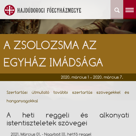
A ZSOLOZSMA AZ
EGYHÁZ IMÁDSÁGA
2020. március 1 – 2020. március 7.
Szertartási útmutató további szertartás szövegekkel és
hanganyagokkal
A heti reggeli és alkonyati
istentiszteletek szövegei
2021. Március 01. - Nagyböjt III. hétfő reggel