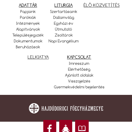
ADATTÁR
LITURGIA
ÉLŐ KÖZVETÍTÉS
Papjaink
Szertartásaink
Parókiák
Dallamvilág
Intézmények
Egyházi év
Alapítványok
Útmutató
Településjegyzék
Zsoltárok
Dokumentumok
Napi Evangélium
Beruházások
LELKIATYA
KAPCSOLAT
Imresszum
Elérhetőség
Ajánlott oldalak
Visszajelzés
Gyermekvédelmi bejelentés