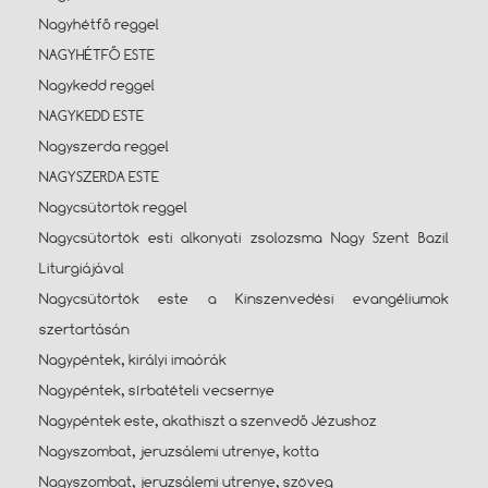
Nagyhétfő reggel
NAGYHÉTFŐ ESTE
Nagykedd reggel
NAGYKEDD ESTE
Nagyszerda reggel
NAGYSZERDA ESTE
Nagycsütörtök reggel
Nagycsütörtök esti alkonyati zsolozsma Nagy Szent Bazil
Liturgiájával
Nagycsütörtök este a Kinszenvedési evangéliumok
szertartásán
Nagypéntek, királyi imaórák
Nagypéntek, sírbatételi vecsernye
Nagypéntek este, akathiszt a szenvedő Jézushoz
Nagyszombat, jeruzsálemi utrenye, kotta
Nagyszombat, jeruzsálemi utrenye, szöveg