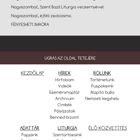
Nagyszombat, Szent Bazil Liturgia vecsernyével
Nagyszombat, éjféli zsolozsma
FÉNYESHETI IMAÓRA
UGRÁS AZ OLDAL TETEJÉRE
KEZDŐLAP
HÍREK
RÓLUNK
Hírfolyam
Történetünk
Videók
Püspökeink
Eseménynaptár
Alapító bulla
Archívum
Nemzeti kegyhely
Címkék
Pályázatok
Benned bízom!
ADATTÁR
LITURGIA
ÉLŐ KÖZVETÍTÉS
Papjaink
Szertartásaink