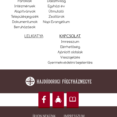
Parókiák
Dallamvilág
Intézmények
Egyházi év
Alapítványok
Útmutató
Településjegyzék
Zsoltárok
Dokumentumok
Napi Evangélium
Beruházások
LELKIATYA
KAPCSOLAT
Imresszum
Elérhetőség
Ajánlott oldalak
Visszajelzés
Gyermekvédelmi bejelentés
ÍRJON NEKÜNK
IMPRESSZUM