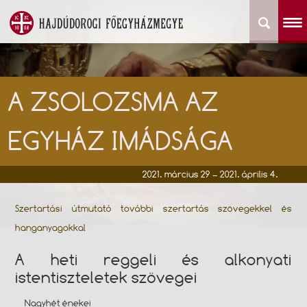
A ZSOLOZSMA AZ
EGYHÁZ IMÁDSÁGA
2021. március 29 – 2021. április 4.
Szertartási útmutató további szertartás szövegekkel és
hanganyagokkal
A heti reggeli és alkonyati
istentiszteletek szövegei
Nagyhét énekei