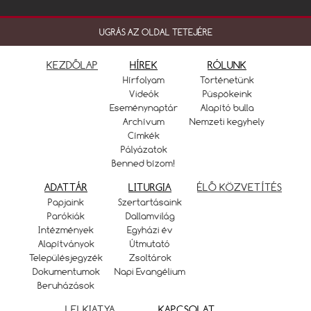
UGRÁS AZ OLDAL TETEJÉRE
KEZDŐLAP
HÍREK
RÓLUNK
Hírfolyam
Történetünk
Videók
Püspökeink
Eseménynaptár
Alapító bulla
Archívum
Nemzeti kegyhely
Címkék
Pályázatok
Benned bízom!
ADATTÁR
LITURGIA
ÉLŐ KÖZVETÍTÉS
Papjaink
Szertartásaink
Parókiák
Dallamvilág
Intézmények
Egyházi év
Alapítványok
Útmutató
Településjegyzék
Zsoltárok
Dokumentumok
Napi Evangélium
Beruházások
LELKIATYA
KAPCSOLAT