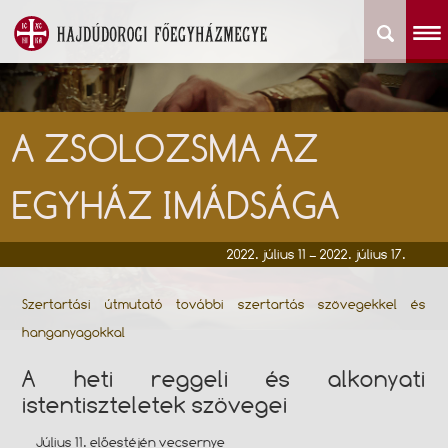
A ZSOLOZSMA AZ
EGYHÁZ IMÁDSÁGA
2022. július 11 – 2022. július 17.
Szertartási útmutató további szertartás szövegekkel és
hanganyagokkal
A heti reggeli és alkonyati
istentiszteletek szövegei
Július 11. előestéjén vecsernye