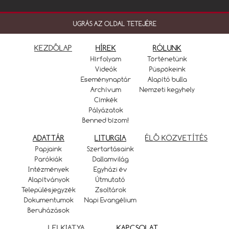
UGRÁS AZ OLDAL TETEJÉRE
KEZDŐLAP
HÍREK
RÓLUNK
Hírfolyam
Történetünk
Videók
Püspökeink
Eseménynaptár
Alapító bulla
Archívum
Nemzeti kegyhely
Címkék
Pályázatok
Benned bízom!
ADATTÁR
LITURGIA
ÉLŐ KÖZVETÍTÉS
Papjaink
Szertartásaink
Parókiák
Dallamvilág
Intézmények
Egyházi év
Alapítványok
Útmutató
Településjegyzék
Zsoltárok
Dokumentumok
Napi Evangélium
Beruházások
LELKIATYA
KAPCSOLAT