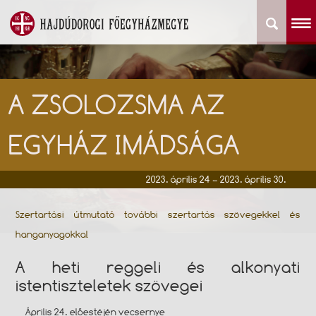
A ZSOLOZSMA AZ
EGYHÁZ IMÁDSÁGA
2023. április 24 – 2023. április 30.
Szertartási útmutató további szertartás szövegekkel és
hanganyagokkal
A heti reggeli és alkonyati
istentiszteletek szövegei
Április 24. előestéjén vecsernye