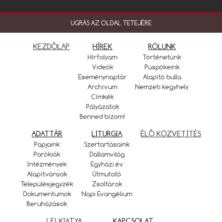
UGRÁS AZ OLDAL TETEJÉRE
KEZDŐLAP
HÍREK
RÓLUNK
Hírfolyam
Történetünk
Videók
Püspökeink
Eseménynaptár
Alapító bulla
Archívum
Nemzeti kegyhely
Címkék
Pályázatok
Benned bízom!
ADATTÁR
LITURGIA
ÉLŐ KÖZVETÍTÉS
Papjaink
Szertartásaink
Parókiák
Dallamvilág
Intézmények
Egyházi év
Alapítványok
Útmutató
Településjegyzék
Zsoltárok
Dokumentumok
Napi Evangélium
Beruházások
LELKIATYA
KAPCSOLAT