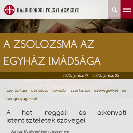
A ZSOLOZSMA AZ
EGYHÁZ IMÁDSÁGA
2023. június 19 – 2023. június 25.
Szertartási útmutató további szertartás szövegekkel és
hanganyagokkal
A heti reggeli és alkonyati
istentiszteletek szövegei
Június 19. előestéjén vecsernye