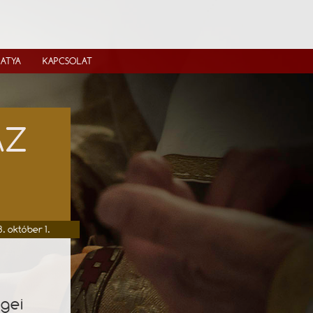
IATYA
KAPCSOLAT
ÁZ
. október 1.
egei