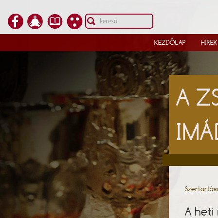
KEZDŐLAP
HÍREK
A Z
IMÁ
Szertartás
A heti