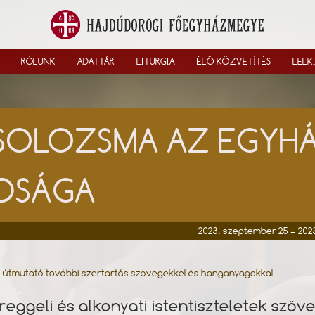
RÓLUNK
ADATTÁR
LITURGIA
ÉLŐ KÖZVETÍTÉS
LELK
SOLOZSMA AZ EGYH
DSÁGA
2023. szeptember 25 – 2023
i útmutató további szertartás szövegekkel és hanganyagokkal
 reggeli és alkonyati istentiszteletek szöv