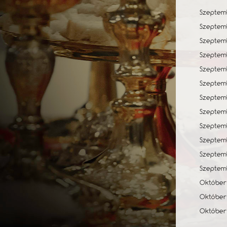
Szeptemb
Szeptemb
Szeptemb
Szeptemb
Szeptemb
Szeptemb
Szeptemb
Szeptemb
Szeptemb
Szeptemb
Szeptemb
Szeptemb
Október 
Október
Október 