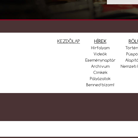
KEZDŐLAP
HÍREK
RÓL
Hírfolyam
Törté
Videók
Püspö
Eseménynaptár
Alapít
Archívum
Nemzeti 
Címkék
Pályázatok
Benned bízom!