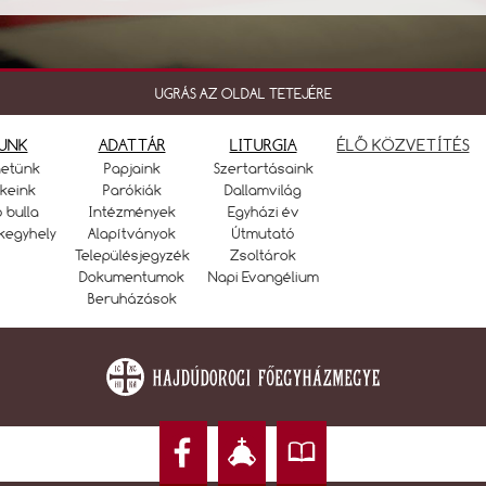
UGRÁS AZ OLDAL TETEJÉRE
UNK
ADATTÁR
LITURGIA
ÉLŐ KÖZVETÍTÉS
netünk
Papjaink
Szertartásaink
keink
Parókiák
Dallamvilág
ó bulla
Intézmények
Egyházi év
kegyhely
Alapítványok
Útmutató
Településjegyzék
Zsoltárok
Dokumentumok
Napi Evangélium
Beruházások