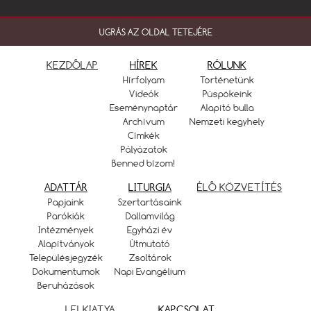
UGRÁS AZ OLDAL TETEJÉRE
KEZDŐLAP
HÍREK
RÓLUNK
Hírfolyam
Történetünk
Videók
Püspökeink
Eseménynaptár
Alapító bulla
Archívum
Nemzeti kegyhely
Címkék
Pályázatok
Benned bízom!
ADATTÁR
LITURGIA
ÉLŐ KÖZVETÍTÉS
Papjaink
Szertartásaink
Parókiák
Dallamvilág
Intézmények
Egyházi év
Alapítványok
Útmutató
Településjegyzék
Zsoltárok
Dokumentumok
Napi Evangélium
Beruházások
LELKIATYA
KAPCSOLAT