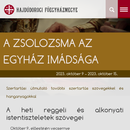
A ZSOLOZSMA AZ
EGYHÁZ IMÁDSÁGA
2023. október 9 – 2023. október 15.
Szertartási útmutató további szertartás szövegekkel és
hanganyagokkal
A heti reggeli és alkonyati
istentiszteletek szövegei
Október 9. előestéjén vecsernye