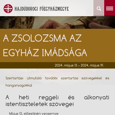
A ZSOLOZSMA AZ
EGYHÁZ IMÁDSÁGA
2024. május 13 – 2024. május 19.
Szertartási útmutató további szertartás szövegekkel és
hanganyagokkal
A heti reggeli és alkonyati
istentiszteletek szövegei
Május 13. előestéjén vecsernye