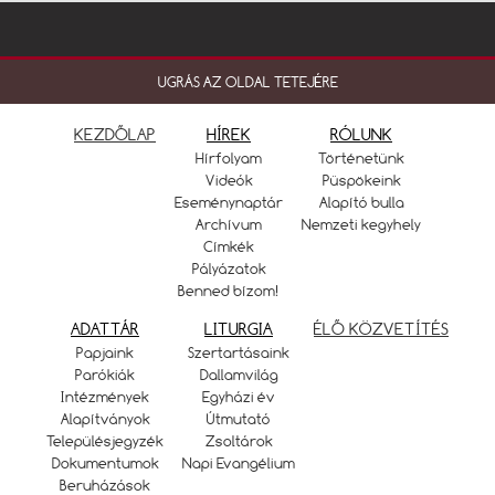
UGRÁS AZ OLDAL TETEJÉRE
KEZDŐLAP
HÍREK
RÓLUNK
Hírfolyam
Történetünk
Videók
Püspökeink
Eseménynaptár
Alapító bulla
Archívum
Nemzeti kegyhely
Címkék
Pályázatok
Benned bízom!
ADATTÁR
LITURGIA
ÉLŐ KÖZVETÍTÉS
Papjaink
Szertartásaink
Parókiák
Dallamvilág
Intézmények
Egyházi év
Alapítványok
Útmutató
Településjegyzék
Zsoltárok
Dokumentumok
Napi Evangélium
Beruházások