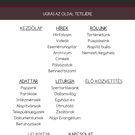
UGRÁS AZ OLDAL TETEJÉRE
KEZDŐLAP
HÍREK
RÓLUNK
Hírfolyam
Történetünk
Videók
Püspökeink
Eseménynaptár
Alapító bulla
Archívum
Nemzeti kegyhely
Címkék
Pályázatok
Benned bízom!
ADATTÁR
LITURGIA
ÉLŐ KÖZVETÍTÉS
Papjaink
Szertartásaink
Parókiák
Dallamvilág
Intézmények
Egyházi év
Alapítványok
Útmutató
Településjegyzék
Zsoltárok
Dokumentumok
Napi Evangélium
Beruházások
LELKIATYA
KAPCSOLAT