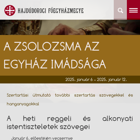
A ZSOLOZSMA AZ
EGYHÁZ IMÁDSÁGA
2025. január 6 – 2025. január 12.
Szertartási útmutató további szertartás szövegekkel és
hanganyagokkal
A heti reggeli és alkonyati
istentiszteletek szövegei
Január 6. előestéjén vecsernye