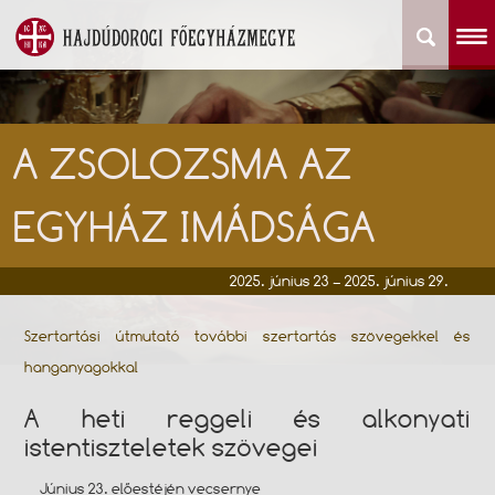
A ZSOLOZSMA AZ
EGYHÁZ IMÁDSÁGA
2025. június 23 – 2025. június 29.
Szertartási útmutató további szertartás szövegekkel és
hanganyagokkal
A heti reggeli és alkonyati
istentiszteletek szövegei
Június 23. előestéjén vecsernye