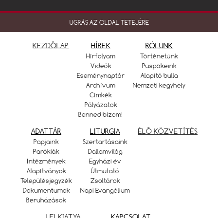
UGRÁS AZ OLDAL TETEJÉRE
KEZDŐLAP
HÍREK
RÓLUNK
Hírfolyam
Történetünk
Videók
Püspökeink
Eseménynaptár
Alapító bulla
Archívum
Nemzeti kegyhely
Címkék
Pályázatok
Benned bízom!
ADATTÁR
LITURGIA
ÉLŐ KÖZVETÍTÉS
Papjaink
Szertartásaink
Parókiák
Dallamvilág
Intézmények
Egyházi év
Alapítványok
Útmutató
Településjegyzék
Zsoltárok
Dokumentumok
Napi Evangélium
Beruházások
LELKIATYA
KAPCSOLAT