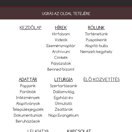
UGRÁS AZ OLDAL TETEJÉRE
KEZDŐLAP
HÍREK
RÓLUNK
Hírfolyam
Történetünk
Videók
Püspökeink
Eseménynaptár
Alapító bulla
Archívum
Nemzeti kegyhely
Címkék
Pályázatok
Benned bízom!
ADATTÁR
LITURGIA
ÉLŐ KÖZVETÍTÉS
Papjaink
Szertartásaink
Parókiák
Dallamvilág
Intézmények
Egyházi év
Alapítványok
Útmutató
Településjegyzék
Zsoltárok
Dokumentumok
Napi Evangélium
Beruházások
LELKIATYA
KAPCSOLAT