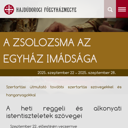
A ZSOLOZSMA AZ
EGYHÁZ IMÁDSÁGA
2025. szeptember 22 – 2025. szeptember 28.
Szertartási útmutató további szertartás szövegekkel és
hanganyagokkal
A heti reggeli és alkonyati
istentiszteletek szövegei
Szeptember 22. előestéjén vecsernye