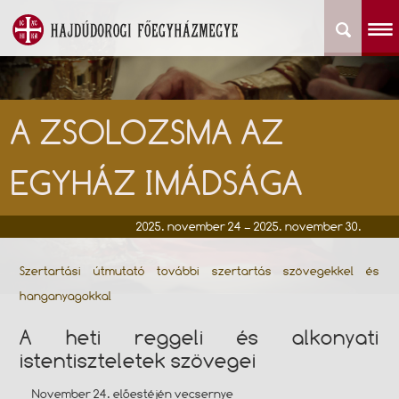
A ZSOLOZSMA AZ
EGYHÁZ IMÁDSÁGA
2025. november 24 – 2025. november 30.
Szertartási útmutató további szertartás szövegekkel és
hanganyagokkal
A heti reggeli és alkonyati
istentiszteletek szövegei
November 24. előestéjén vecsernye