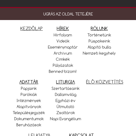
UGRÁS AZ OLDAL TETEJÉRE
KEZDŐLAP
HÍREK
RÓLUNK
Hírfolyam
Történetünk
Videók
Püspökeink
Eseménynaptár
Alapító bulla
Archívum
Nemzeti kegyhely
Címkék
Pályázatok
Benned bízom!
ADATTÁR
LITURGIA
ÉLŐ KÖZVETÍTÉS
Papjaink
Szertartásaink
Parókiák
Dallamvilág
Intézmények
Egyházi év
Alapítványok
Útmutató
Településjegyzék
Zsoltárok
Dokumentumok
Napi Evangélium
Beruházások
LELKIATYA
KAPCSOLAT