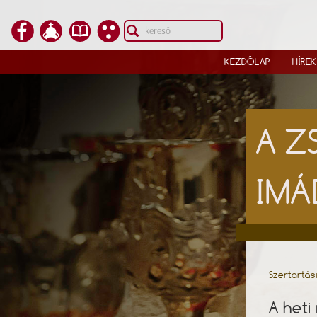
KEZDŐLAP
HÍREK
A Z
IMÁ
Szertartás
A heti