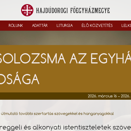
RÓLUNK
ADATTÁR
LITURGIA
ÉLŐ KÖZVETÍTÉS
LELK
SOLOZSMA AZ EGYH
DSÁGA
2026. március 16 – 2026.
i útmutató további szertartás szövegekkel és hanganyagokkal
 reggeli és alkonyati istentiszteletek szöv