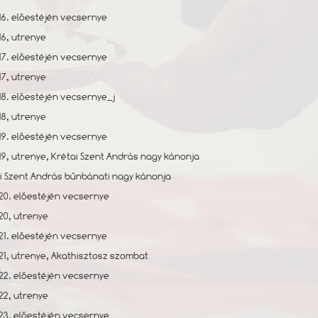
16. előestéjén vecsernye
16, utrenye
17. előestéjén vecsernye
17, utrenye
18. előestéjén vecsernye_j
18, utrenye
19. előestéjén vecsernye
19, utrenye, Krétai Szent András nagy kánonja
i Szent András bűnbánati nagy kánonja
20. előestéjén vecsernye
 20, utrenye
21. előestéjén vecsernye
 21, utrenye, Akathisztosz szombat
22. előestéjén vecsernye
 22, utrenye
23. előestéjén vecsernye