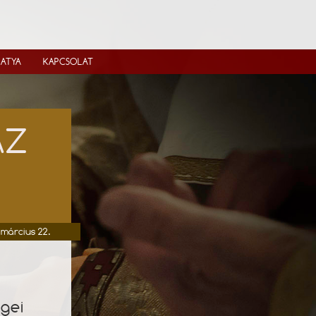
IATYA
KAPCSOLAT
ÁZ
 március 22.
egei