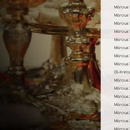
Március 
Március 
Március 
Március 
Március 
Március 
Március 
Március 
05-Kréta
Március 
Március
Március 
Március
Március 
Március
Március 