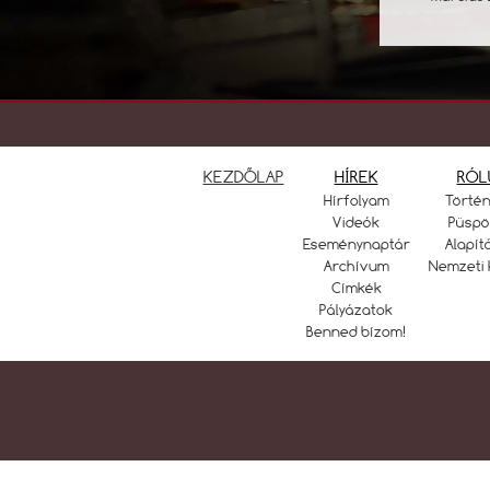
KEZDŐLAP
HÍREK
RÓL
Hírfolyam
Törté
Videók
Püspö
Eseménynaptár
Alapít
Archívum
Nemzeti 
Címkék
Pályázatok
Benned bízom!