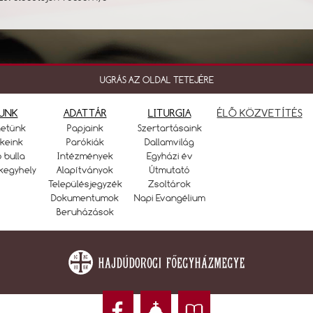
UGRÁS AZ OLDAL TETEJÉRE
UNK
ADATTÁR
LITURGIA
ÉLŐ KÖZVETÍTÉS
netünk
Papjaink
Szertartásaink
keink
Parókiák
Dallamvilág
ó bulla
Intézmények
Egyházi év
kegyhely
Alapítványok
Útmutató
Településjegyzék
Zsoltárok
Dokumentumok
Napi Evangélium
Beruházások