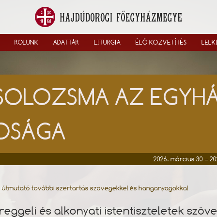
RÓLUNK
ADATTÁR
LITURGIA
ÉLŐ KÖZVETÍTÉS
LELK
SOLOZSMA AZ EGYH
DSÁGA
2026. március 30 – 202
i útmutató további szertartás szövegekkel és hanganyagokkal
 reggeli és alkonyati istentiszteletek szöv