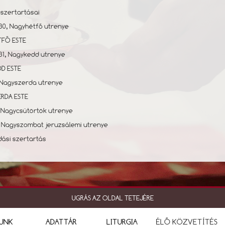
szertartásai
30, Nagyhétfő utrenye
FŐ ESTE
 31, Nagykedd utrenye
D ESTE
1, Nagyszerda utrenye
RDA ESTE
2, Nagycsütörtök utrenye
 4, Nagyszombat jeruzsálemi utrenye
ási szertartás
UGRÁS AZ OLDAL TETEJÉRE
UNK
ADATTÁR
LITURGIA
ÉLŐ KÖZVETÍTÉS