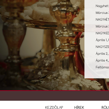
Nagyhét 
Március 
NAGYHÉT
Március
NAGYKED
Április 
NAGYSZE
Április 
Április
Feltámad
KEZDŐLAP
HÍREK
RÓL