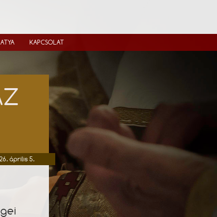
IATYA
KAPCSOLAT
ÁZ
6. április 5.
egei