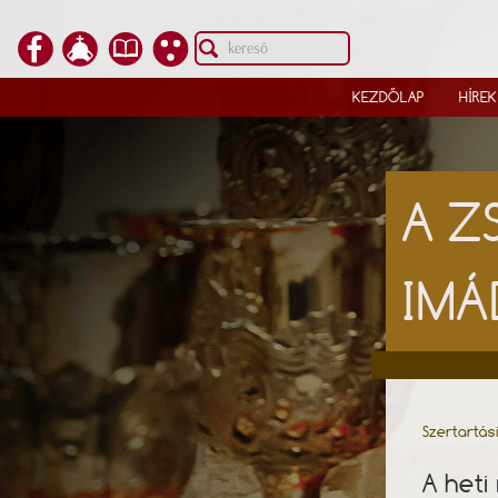
KEZDŐLAP
HÍREK
A Z
IMÁ
Szertartás
A heti