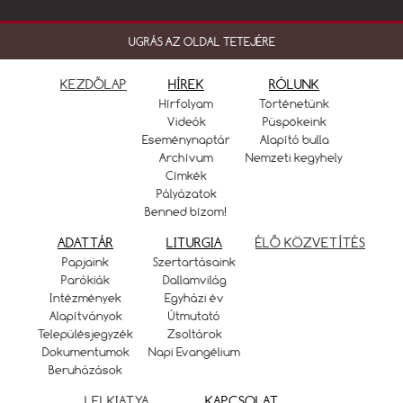
UGRÁS AZ OLDAL TETEJÉRE
KEZDŐLAP
HÍREK
RÓLUNK
Hírfolyam
Történetünk
Videók
Püspökeink
Eseménynaptár
Alapító bulla
Archívum
Nemzeti kegyhely
Címkék
Pályázatok
Benned bízom!
ADATTÁR
LITURGIA
ÉLŐ KÖZVETÍTÉS
Papjaink
Szertartásaink
Parókiák
Dallamvilág
Intézmények
Egyházi év
Alapítványok
Útmutató
Településjegyzék
Zsoltárok
Dokumentumok
Napi Evangélium
Beruházások
LELKIATYA
KAPCSOLAT