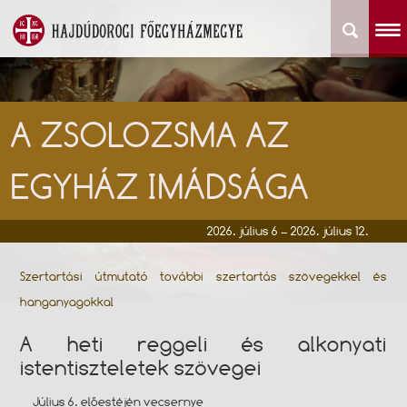
A ZSOLOZSMA AZ
EGYHÁZ IMÁDSÁGA
2026. július 6 – 2026. július 12.
Szertartási útmutató további szertartás szövegekkel és
hanganyagokkal
A heti reggeli és alkonyati
istentiszteletek szövegei
Július 6. előestéjén vecsernye