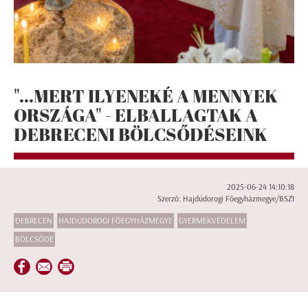
"...MERT ILYENEKÉ A MENNYEK
ORSZÁGA" - ELBALLAGTAK A
DEBRECENI BÖLCSŐDÉSEINK
2025-06-24 14:10:18
Szerző: Hajdúdorogi Főegyházmegye/BSZI
DEBRECEN
HAJDÚDOROGI FŐEGYHÁZMEGYE
GYERMEKVÉDELEM
BÖLCSŐDE