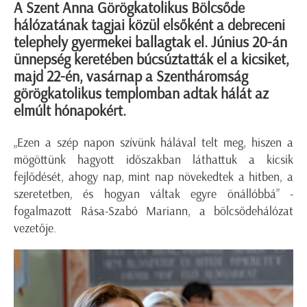
A Szent Anna Görögkatolikus Bölcsőde
hálózatának tagjai közül elsőként a debreceni
telephely gyermekei ballagtak el. Június 20-án
ünnepség keretében búcsúztatták el a kicsiket,
majd 22-én, vasárnap a Szentháromság
görögkatolikus templomban adtak hálát az
elmúlt hónapokért.
„Ezen a szép napon szívünk hálával telt meg, hiszen a
mögöttünk hagyott időszakban láthattuk a kicsik
fejlődését, ahogy nap, mint nap növekedtek a hitben, a
szeretetben, és hogyan váltak egyre önállóbbá” -
fogalmazott Rása-Szabó Mariann, a bölcsődehálózat
vezetője.