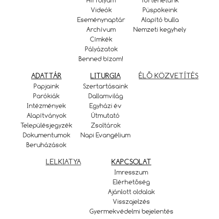
Hírfolyam
Történetünk
Videók
Püspökeink
Eseménynaptár
Alapító bulla
Archívum
Nemzeti kegyhely
Címkék
Pályázatok
Benned bízom!
ADATTÁR
LITURGIA
ÉLŐ KÖZVETÍTÉS
Papjaink
Szertartásaink
Parókiák
Dallamvilág
Intézmények
Egyházi év
Alapítványok
Útmutató
Településjegyzék
Zsoltárok
Dokumentumok
Napi Evangélium
Beruházások
LELKIATYA
KAPCSOLAT
Imresszum
Elérhetőség
Ajánlott oldalak
Visszajelzés
Gyermekvédelmi bejelentés