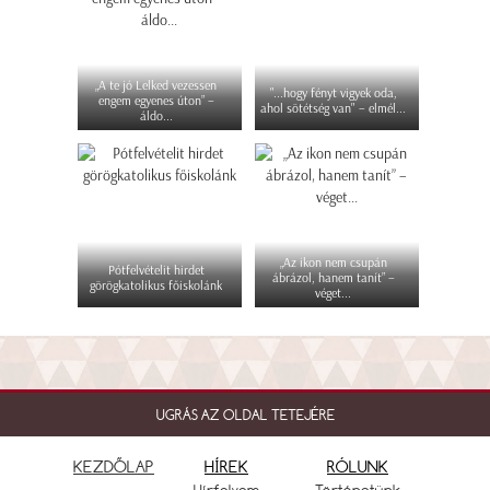
„A te jó Lelked vezessen
"...hogy fényt vigyek oda,
engem egyenes úton” –
ahol sötétség van" – elmél...
áldo...
„Az ikon nem csupán
Pótfelvételit hirdet
ábrázol, hanem tanít” –
görögkatolikus főiskolánk
véget...
UGRÁS AZ OLDAL TETEJÉRE
KEZDŐLAP
HÍREK
RÓLUNK