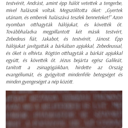
testvérét, Andrást, amint épp hálót vetettek a tengerbe,
mivel halászok voltak. Megszólította őket: „Gyertek
utánam, és emberek halászává teszlek benneteket!” Azon
nyomban otthagyták hálójukat, és követték őt.
Továbbhaladva megpillantott két másik testvért,
Zebedeus fiát, Jakabot, és testvérét, Jánost. Épp
hálójukat javítgatták a bárkában apjukkal, Zebedeussal,
és őket is elhívta. Rögtön otthagyták a bárkát apjukkal
együtt, és követték őt. Jézus bejárta egész Galileát,
tanított a zsinagógáikban, hirdette az Ország
evangéliumát, és gyógyított mindenféle betegséget és
minden gyengeséget a nép között.