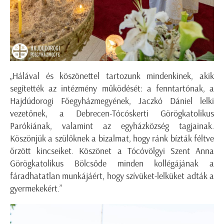
„Hálával és köszönettel tartozunk mindenkinek, akik
segítették az intézmény működését: a fenntartónak, a
Hajdúdorogi Főegyházmegyének, Jaczkó Dániel lelki
vezetőnek, a Debrecen-Tócóskerti Görögkatolikus
Parókiának, valamint az egyházközség tagjainak.
Köszönjük a szülőknek a bizalmat, hogy ránk bízták féltve
őrzött kincseiket. Köszönet a Tócóvölgyi Szent Anna
Görögkatolikus Bölcsőde minden kollégájának a
fáradhatatlan munkájáért, hogy szívüket-lelküket adták a
gyermekekért.”