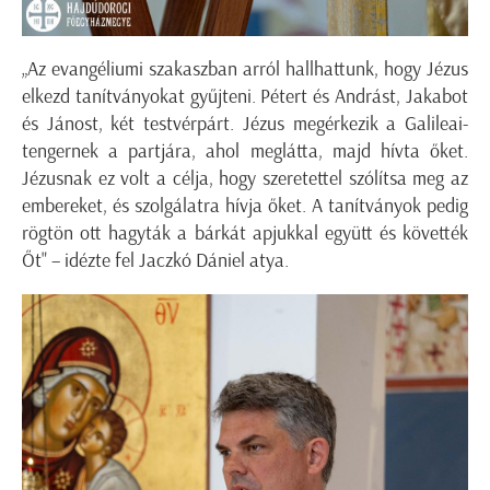
„Az evangéliumi szakaszban arról hallhattunk, hogy Jézus
elkezd tanítványokat gyűjteni. Pétert és Andrást, Jakabot
és Jánost, két testvérpárt. Jézus megérkezik a Galileai-
tengernek a partjára, ahol meglátta, majd hívta őket.
Jézusnak ez volt a célja, hogy szeretettel szólítsa meg az
embereket, és szolgálatra hívja őket. A tanítványok pedig
rögtön ott hagyták a bárkát apjukkal együtt és követték
Őt" – idézte fel Jaczkó Dániel atya.