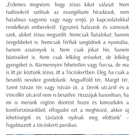
„Érdemes megnézni, hogy Jézus kiket választ. Nem
tudósokról szólnak az evangéliumi híradások, nem
hatalmas vagyonú vagy nagy erejű, jó kapcsolatokkal
rendelkező emberekről. Egyszerű halászok és vámosok
ezek, akiket Jézus megszólít. Nemcsak fiatalokat, hanem
öregebbeket is. Nemcsak férfiak szegődnek a nyomába,
hanem asszonyok is. Nem csak jókat hív, hanem
bűnösöket is. Nem csak lelkileg erőseket, de lelkileg
gyengéket is. Bármennyire hihetetlen vagy furcsa, de ma
is itt jár köztünk Jézus, itt a Tócóskertben. Elég, ha csak a
beszélő nevekre gondolunk: Angyalföld tér, Margit tér,
Szent István tér vagy István út, a Derék utcáról és a
Vincellér utcáról nem is beszélve. Hozzájuk hasonlóan, ha
mi is merünk rögtön döntést hozni és kimozdulni a
komfortzónánkból, elfogadni ezt a meghívást, akkor új
lehetőségek és távlatok nyílnak meg előttünk” –
fogalmazott a tócóskerti parókus.