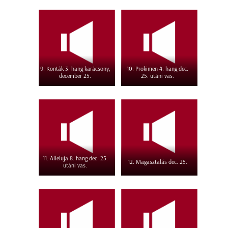
9. Konták 3. hang karácsony,
10. Prokimen 4. hang dec.
december 25.
25. utáni vas.
11. Alleluja 8. hang dec. 25.
12. Magasztalás dec. 25.
utáni vas.