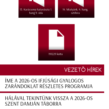
13. Karácsonyi katavászia 1.
14. Miatyánk, 4. hang,
hang 9. óda
sztihira
191229 kotta
VEZETŐ HÍREK
ÍME A 2026-OS IFJÚSÁGI GYALOGOS
ZARÁNDOKLAT RÉSZLETES PROGRAMJA
HÁLÁVAL TEKINTÜNK VISSZA A 2026-OS
SZENT DAMJÁN TÁBORRA