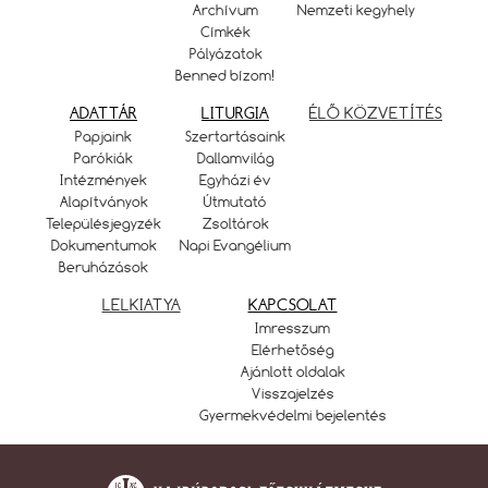
Archívum
Nemzeti kegyhely
Címkék
Pályázatok
Benned bízom!
ADATTÁR
LITURGIA
ÉLŐ KÖZVETÍTÉS
Papjaink
Szertartásaink
Parókiák
Dallamvilág
Intézmények
Egyházi év
Alapítványok
Útmutató
Településjegyzék
Zsoltárok
Dokumentumok
Napi Evangélium
Beruházások
LELKIATYA
KAPCSOLAT
Imresszum
Elérhetőség
Ajánlott oldalak
Visszajelzés
Gyermekvédelmi bejelentés