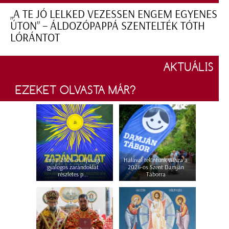
„A TE JÓ LELKED VEZESSEN ENGEM EGYENES
ÚTON” – ÁLDOZÓPAPPÁ SZENTELTÉK TÓTH
LÓRÁNTOT
AKTUÁLIS
EZEKET OLVASTA MÁR?
Íme a 2026-os ifjúsági
Hálával tekintünk vissza a
gyalogos zarándoklat
2026-os Szent Damján
részletes p...
Táborra