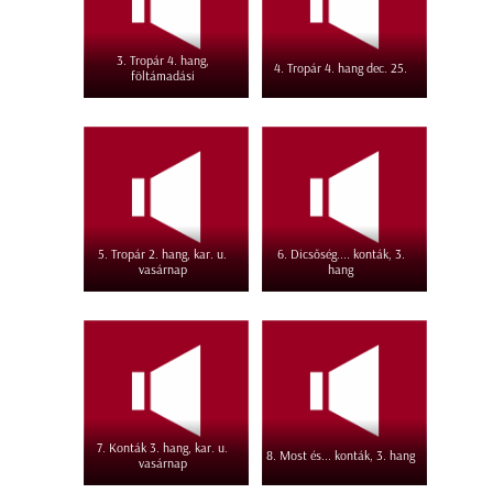
3. Tropár 4. hang,
4. Tropár 4. hang dec. 25.
föltámadási
5. Tropár 2. hang, kar. u.
6. Dicsőség.... konták, 3.
vasárnap
hang
7. Konták 3. hang, kar. u.
8. Most és... konták, 3. hang
vasárnap