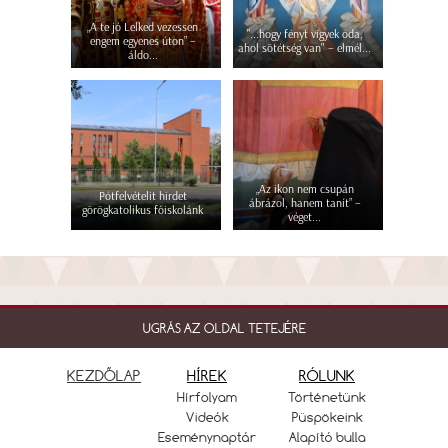
„A te jó Lelked vezessen
"...hogy fényt vigyek oda,
engem egyenes úton” –
ahol sötétség van" – elmél...
áldo...
„Az ikon nem csupán
Pótfelvételit hirdet
ábrázol, hanem tanít” –
görögkatolikus főiskolánk
véget...
UGRÁS AZ OLDAL TETEJÉRE
KEZDŐLAP
HÍREK
RÓLUNK
Hírfolyam
Történetünk
Videók
Püspökeink
Eseménynaptár
Alapító bulla