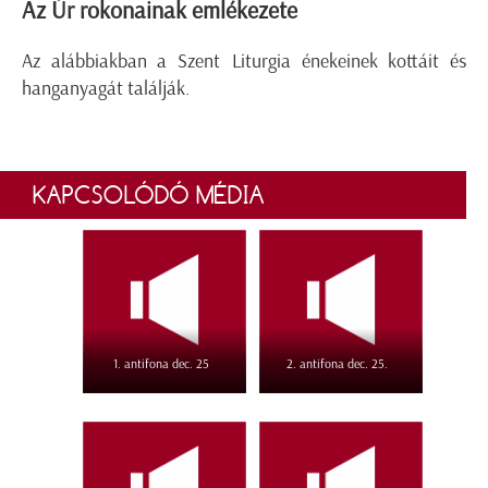
Az Úr rokonainak emlékezete
Az alábbiakban a Szent Liturgia énekeinek kottáit és
hanganyagát találják.
KAPCSOLÓDÓ MÉDIA
1. antifona dec. 25
2. antifona dec. 25.