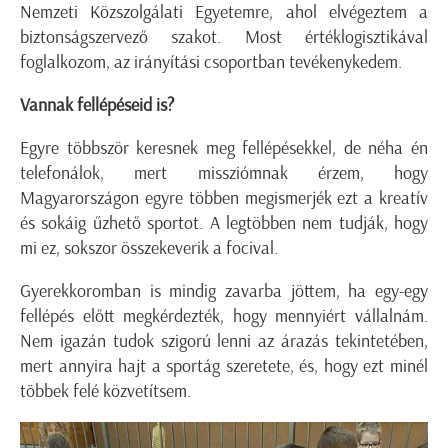
Nemzeti Közszolgálati Egyetemre, ahol elvégeztem a
biztonságszervező szakot. Most értéklogisztikával
foglalkozom, az irányítási csoportban tevékenykedem.
Vannak fellépéseid is?
Egyre többször keresnek meg fellépésekkel, de néha én
telefonálok, mert missziómnak érzem, hogy
Magyarországon egyre többen megismerjék ezt a kreatív
és sokáig űzhető sportot. A legtöbben nem tudják, hogy
mi ez, sokszor összekeverik a focival.
Gyerekkoromban is mindig zavarba jöttem, ha egy-egy
fellépés előtt megkérdezték, hogy mennyiért vállalnám.
Nem igazán tudok szigorú lenni az árazás tekintetében,
mert annyira hajt a sportág szeretete, és, hogy ezt minél
többek felé közvetítsem.