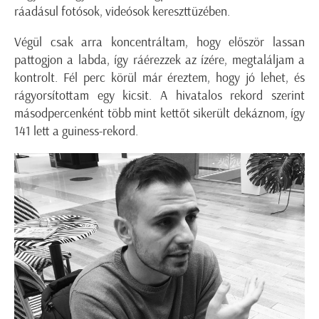
ráadásul fotósok, videósok kereszttüzében.
Végül csak arra koncentráltam, hogy először lassan
pattogjon a labda, így ráérezzek az ízére, megtaláljam a
kontrolt. Fél perc körül már éreztem, hogy jó lehet, és
rágyorsítottam egy kicsit. A hivatalos rekord szerint
másodpercenként több mint kettőt sikerült dekáznom, így
141 lett a guiness-rekord.