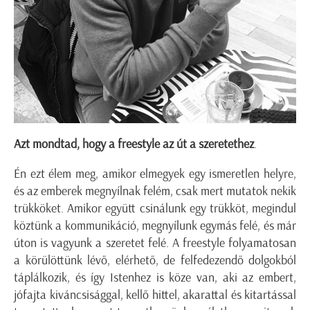
Azt mondtad, hogy a freestyle az út a szeretethez
.
Én ezt élem meg, amikor elmegyek egy ismeretlen helyre,
és az emberek megnyílnak felém, csak mert mutatok nekik
trükköket. Amikor együtt csinálunk egy trükköt, megindul
köztünk a kommunikáció, megnyílunk egymás felé, és már
úton is vagyunk a szeretet felé. A freestyle folyamatosan
a körülöttünk lévő, elérhető, de felfedezendő dolgokból
táplálkozik, és így Istenhez is köze van, aki az embert,
jófajta kiváncsisággal, kellő hittel, akarattal és kitartással