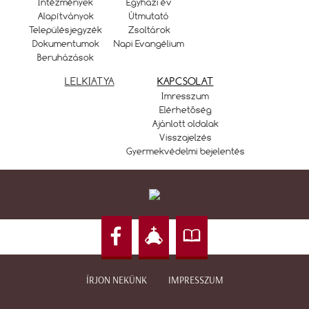
Intézmények
Egyházi év
Alapítványok
Útmutató
Településjegyzék
Zsoltárok
Dokumentumok
Napi Evangélium
Beruházások
LELKIATYA
KAPCSOLAT
Imresszum
Elérhetőség
Ajánlott oldalak
Visszajelzés
Gyermekvédelmi bejelentés
ÍRJON NEKÜNK
IMPRESSZUM