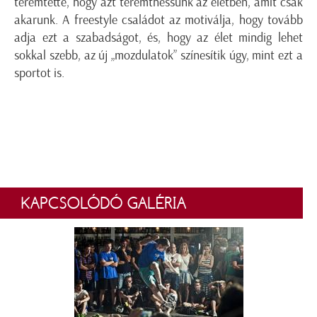
teremtette, hogy azt teremthessünk az életben, amit csak
akarunk. A freestyle családot az motiválja, hogy tovább
adja ezt a szabadságot, és, hogy az élet mindig lehet
sokkal szebb, az új „mozdulatok” színesítik úgy, mint ezt a
sportot is.
KAPCSOLÓDÓ GALÉRIA