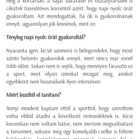
még a kortársak, a saját barátaim és osztálytársaim is
cikiztek tizenötéves koromtól azért, hogy napi nyolc órát
gyakoroltam. Azt mondogatták, ha ők is gyakorolnának
ennyit, ugyanolyan jók lennének, mint én.
Tényleg napi nyolc órát gyakoroltál?
Nyaranta igen, kicsit szomorú is belegondolni, hogy most
szinte hetente gyakorolok ennyit, mert nincs már ennél
több időm. Sokan nem is sejtik, hogy mennyire fárasztó ez
a sport, mert olyan izmokat mozgat meg, amiket
egyébként nem használunk ilyen intenzíven.
Miért kezdtél el tanítani?
Annyi mindent kaptam ettől a sporttól, hogy szerettem
volna ebből átadni a következő nemzedéknek is. Kicsi
koromban nem voltam bátor, nem mertem megvalósítani
a terveimet, sokszor még egy komolyabb cselbe is féltem