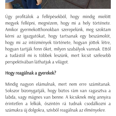
Úgy profitálok a fellépésekből, hogy mindig mielőtt
megyek fellépni, megnézem, hogy mi a hely története.
Amikor gyermekotthonokban szerepelünk, meg szoktam
kérni az igazgatókat, hogy tartsanak egy beszámolót,
hogy mi az intézmények története, hogyan jöttek létre,
hogyan tartják fenn őket, milyen szabályok vannak. Ettől
a tudástól mi is többek leszünk, mert kicsit szélesebb
perspektívában láthatjuk a világot.
Hogy reagálnak a gyerekek?
Mindig nagyon elámulnak, mert nem erre számítanak.
Sokszor bizonygatják, hogy biztos rám van ragasztva a
labda, vagy mágnes van benne. A kicsiknek még annyira
érintetlen a lelkük, őszintén rá tudnak csodálkozni a
számukra új dolgokra, szívből reagálnak az élményekre.