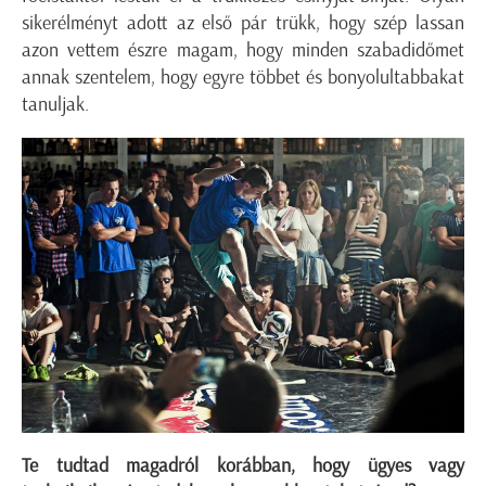
sikerélményt adott az első pár trükk, hogy szép lassan
azon vettem észre magam, hogy minden szabadidőmet
annak szentelem, hogy egyre többet és bonyolultabbakat
tanuljak.
Te tudtad magadról korábban, hogy ügyes vagy