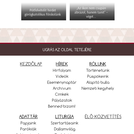
„Az ikon nem csupán
Pótfelvételit hirdet
ábrázol, hanem tanít” –
görögkatolikus főiskolánk
véget...
UGRÁS AZ OLDAL TETEJÉRE
KEZDŐLAP
HÍREK
RÓLUNK
Hírfolyam
Történetünk
Videók
Püspökeink
Eseménynaptár
Alapító bulla
Archívum
Nemzeti kegyhely
Címkék
Pályázatok
Benned bízom!
ADATTÁR
LITURGIA
ÉLŐ KÖZVETÍTÉS
Papjaink
Szertartásaink
Parókiák
Dallamvilág