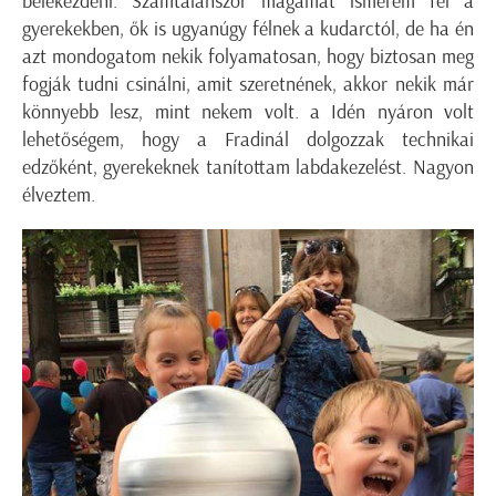
belekezdeni. Számtalanszor magamat ismerem fel a
gyerekekben, ők is ugyanúgy félnek a kudarctól, de ha én
azt mondogatom nekik folyamatosan, hogy biztosan meg
fogják tudni csinálni, amit szeretnének, akkor nekik már
könnyebb lesz, mint nekem volt. a Idén nyáron volt
lehetőségem, hogy a Fradinál dolgozzak technikai
edzőként, gyerekeknek tanítottam labdakezelést. Nagyon
élveztem.