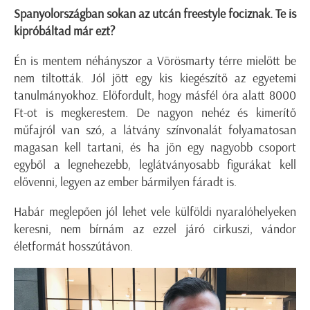
Spanyolországban sokan az utcán freestyle fociznak. Te is
kipróbáltad már ezt?
Én is mentem néhányszor a Vörösmarty térre mielőtt be
nem tiltották. Jól jött egy kis kiegészítő az egyetemi
tanulmányokhoz. Előfordult, hogy másfél óra alatt 8000
Ft-ot is megkerestem. De nagyon nehéz és kimerítő
műfajról van szó, a látvány színvonalát folyamatosan
magasan kell tartani, és ha jön egy nagyobb csoport
egyből a legnehezebb, leglátványosabb figurákat kell
elővenni, legyen az ember bármilyen fáradt is.
Habár meglepően jól lehet vele külföldi nyaralóhelyeken
keresni, nem bírnám az ezzel járó cirkuszi, vándor
életformát hosszútávon.