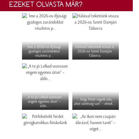
EZEKET OLVASTA MÁR?
Íme a 2026-os ifjúsági
Hálával tekintünk vissza a
gyalogos zarándoklat
2026-os Szent Damján
részletes p...
Táborra
„A te jó Lelked vezessen
"...hogy fényt vigyek oda,
engem egyenes úton” –
ahol sötétség van" – elmél...
áldo...