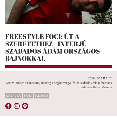
FREESTYLE FOCI: ÚT A
SZERETETHEZ - INTERJÚ
SZABADOS ÁDÁM ORSZÁGOS
BAJNOKKAL
2019-12-28 11:31:12
Szerző: Hekler Melinda/Hajdúdorogi Főegyházmegye, fotó: Szabados Ádám facebook
oldala és Hekler Melinda
SZABADIDŐ
SPORT
BUDAPEST