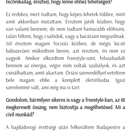
technikailag, érezted, hogy lenne ehhez tehetséged?
Ez érdekes, mert tudtam, hogy képes lehetek többre, mint
amit akkoriban mutattam. Éreztem játék közben, hogy
van valami bennem, de nem tudtam hamarabb előhozni,
talán féltem, hogy csalódok, vagy a barátaim megszólnak.
Jól éreztem magam focizás közben, de mégis kicsit
bábszerűen működtem benne, azt éreztem, én nem ez
vagyok. Amikor elkezdtem freestyle-ozni, felszabadult
bennem az energia, végre nem voltak szabályok, és azt
csinálhattam, amit akartam. Óriási szenvedéllyel vetettem
bele magam ebbe a komplett életstílusba. Igazi
szerelemmé vált, ami még ma is tart.
Gondolom, bármilyen sikeres is vagy a freestyle-ban, az itt
megkeresett összeg, nem biztosítja a megèlhetésed. Mi a
civil munkád?
A hajdúdorogi érettségi után felkerültem Budapestre a