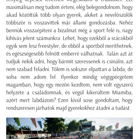
maximálisan meg tudom érteni, elég belegondolnom, hogy
akad közöttük több olyan gyerek, akiket a nevelőszülők
többször is visszavittek már állami gondozásba. Nehéz
bennük visszaépíteni a bizalmat még a sport felé is, nagy
kihívás jelent számunkra. Lehet, hogy ezekből a srácokból
egyik sem lesz freestyler, de ebből a sportból meríthetnek,
és egészségesebb felnőtt emberré válhatnak. Talán azt át
tudjuk nekik adni, hogy bármit szeressenek is csinálni, azt
nem szabad feladni. Tőlem is sokszor elpattan a labda, de
soha nem adom fel. Ilyenkor mindig végigpörgetem
magamban, hogy egy mezőn kezdtem, nem volt egyszerű
helyzete a családomnak, és végül kikerültem Miamiba,
azért mert labdázom? Ezen kívül sose gondoltam, hogy
rendszeresen járhatok majd gyerekekhez átadni a tudást.