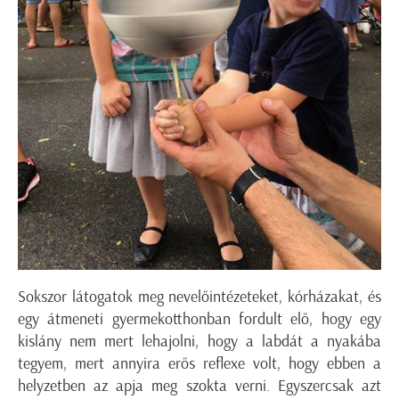
Sokszor látogatok meg nevelőintézeteket, kórházakat, és
egy átmeneti gyermekotthonban fordult elő, hogy egy
kislány nem mert lehajolni, hogy a labdát a nyakába
tegyem, mert annyira erős reflexe volt, hogy ebben a
helyzetben az apja meg szokta verni. Egyszercsak azt