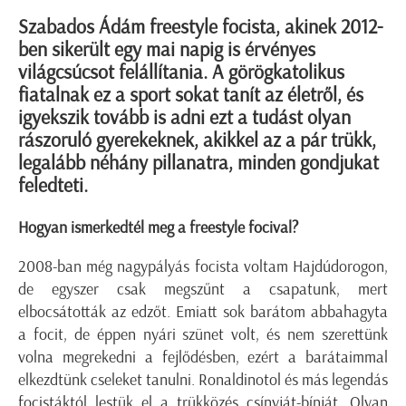
Szabados Ádám freestyle focista, akinek 2012-
ben sikerült egy mai napig is érvényes
világcsúcsot felállítania. A görögkatolikus
fiatalnak ez a sport sokat tanít az életről, és
igyekszik tovább is adni ezt a tudást olyan
rászoruló gyerekeknek, akikkel az a pár trükk,
legalább néhány pillanatra, minden gondjukat
feledteti.
Hogyan ismerkedtél meg a freestyle focival?
2008-ban még nagypályás focista voltam Hajdúdorogon,
de egyszer csak megszűnt a csapatunk, mert
elbocsátották az edzőt. Emiatt sok barátom abbahagyta
a focit, de éppen nyári szünet volt, és nem szerettünk
volna megrekedni a fejlődésben, ezért a barátaimmal
elkezdtünk cseleket tanulni. Ronaldinotol és más legendás
focistáktól lestük el a trükközés csínyját-bínját. Olyan