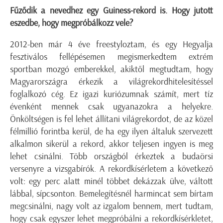
Fűződik a nevedhez egy Guiness-rekord is. Hogy jutott
eszedbe, hogy megpróbálkozz vele?
2012-ben már 4 éve freestyloztam, és egy Hegyalja
fesztiválos fellépésemen megismerkedtem extrém
sportban mozgó emberekkel, akiktől megtudtam, hogy
Magyarországra érkezik a világrekordhitelesítéssel
foglalkozó cég. Ez igazi kuriózumnak számít, mert tíz
évenként mennek csak ugyanazokra a helyekre.
Önköltségen is fel lehet állítani világrekordot, de az közel
félmillió forintba kerül, de ha egy ilyen általuk szervezett
alkalmon sikerül a rekord, akkor teljesen ingyen is meg
lehet csinálni. Több országból érkeztek a budaörsi
versenyre a vizsgabírók. A rekordkísérletem a következő
volt: egy perc alatt minél többet dekázzak ülve, váltott
lábbal, sípcsonton. Bemelegítésnél harmincat sem bírtam
megcsinálni, nagy volt az izgalom bennem, mert tudtam,
hogy csak egyszer lehet megpróbálni a rekordkísérkletet,