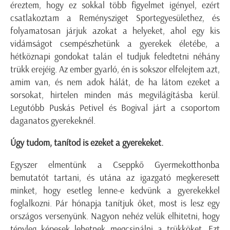
éreztem, hogy ez sokkal több figyelmet igényel, ezért
csatlakoztam a Reménysziget Sportegyesülethez, és
folyamatosan járjuk azokat a helyeket, ahol egy kis
vidámságot csempészhetünk a gyerekek életébe, a
hétköznapi gondokat talán el tudjuk feledtetni néhány
trükk erejéig. Az ember gyarló, én is sokszor elfelejtem azt,
amim van, és nem adok hálát, de ha látom ezeket a
sorsokat, hirtelen minden más megvilágításba kerül.
Legutóbb Puskás Petivel és Bogival járt a csoportom
daganatos gyerekeknél.
Úgy tudom, tanítod is ezeket a gyerekeket.
Egyszer elmentünk a Cseppkő Gyermekotthonba
bemutatót tartani, és utána az igazgató megkeresett
minket, hogy esetleg lenne-e kedvünk a gyerekekkel
foglalkozni. Pár hónapja tanítjuk őket, most is lesz egy
országos versenyünk. Nagyon nehéz velük elhitetni, hogy
tényleg képesek lehetnek megcsinálni a trükköket. Ezt