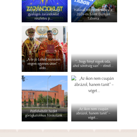
Íme a 2026-os ifjúsági
Hálával tekintünk vissza a
gyalogos zarándoklat
2026-os Szent Damján
részletes p...
Táborra
„A te jó Lelked vezessen
"...hogy fényt vigyek oda,
engem egyenes úton” –
ahol sötétség van" – elmél...
áldo...
„Az ikon nem csupán
Pótfelvételit hirdet
ábrázol, hanem tanít” –
görögkatolikus főiskolánk
véget...