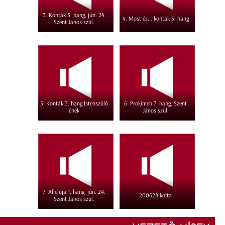
3. Konták 3. hang, jún. 24.
4. Most és... konták 3. hang
Szent János szül.
5. Konták 3. hang Istenszülő
6. Prokimen 7. hang, Szent
ének
János szül.
7. Alleluja 1. hang, jún. 24.
200624 kotta
Szent János szül.