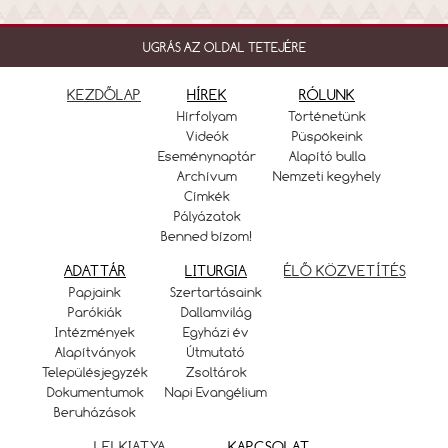
UGRÁS AZ OLDAL TETEJÉRE
KEZDŐLAP
HÍREK
RÓLUNK
Hírfolyam
Történetünk
Videók
Püspökeink
Eseménynaptár
Alapító bulla
Archívum
Nemzeti kegyhely
Címkék
Pályázatok
Benned bízom!
ADATTÁR
LITURGIA
ÉLŐ KÖZVETÍTÉS
Papjaink
Szertartásaink
Parókiák
Dallamvilág
Intézmények
Egyházi év
Alapítványok
Útmutató
Településjegyzék
Zsoltárok
Dokumentumok
Napi Evangélium
Beruházások
LELKIATYA
KAPCSOLAT