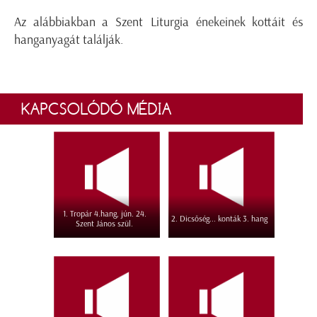
Az alábbiakban a Szent Liturgia énekeinek kottáit és
hanganyagát találják.
KAPCSOLÓDÓ MÉDIA
1. Tropár 4.hang, jún. 24.
2. Dicsőség... konták 3. hang
Szent János szül.