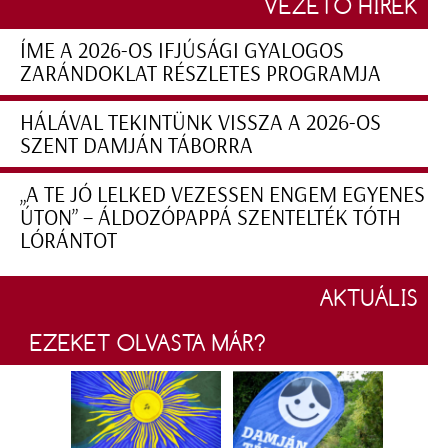
VEZETŐ HÍREK
ÍME A 2026-OS IFJÚSÁGI GYALOGOS
ZARÁNDOKLAT RÉSZLETES PROGRAMJA
HÁLÁVAL TEKINTÜNK VISSZA A 2026-OS
SZENT DAMJÁN TÁBORRA
„A TE JÓ LELKED VEZESSEN ENGEM EGYENES
ÚTON” – ÁLDOZÓPAPPÁ SZENTELTÉK TÓTH
LÓRÁNTOT
AKTUÁLIS
EZEKET OLVASTA MÁR?