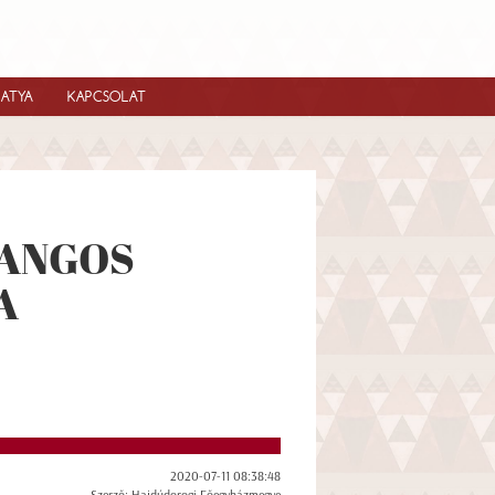
IATYA
KAPCSOLAT
 HANGOS
A
2020-07-11 08:38:48