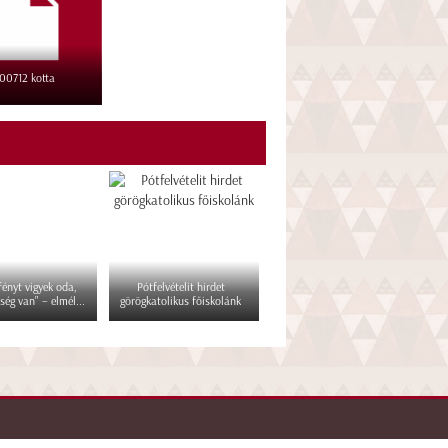
00712 kotta
 fényt vigyek oda,
Pótfelvételit hirdet
ség van" – elmél...
görögkatolikus főiskolánk