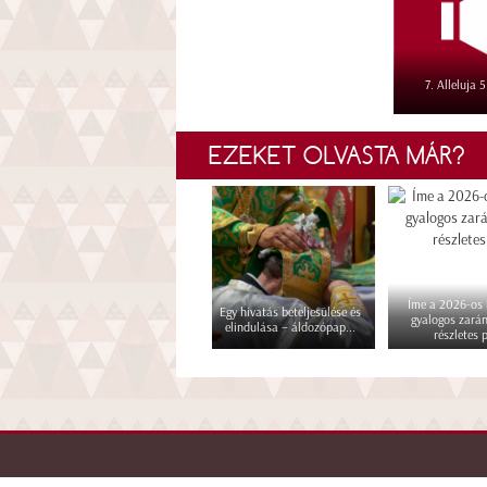
7. Alleluja 
EZEKET OLVASTA MÁR?
Íme a 2026-os i
Egy hivatás beteljesülése és
gyalogos zará
elindulása – áldozópap...
részletes p