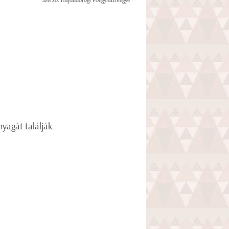
Szerző: Hajdúdorogi Főegyházmegye
yagát találják.