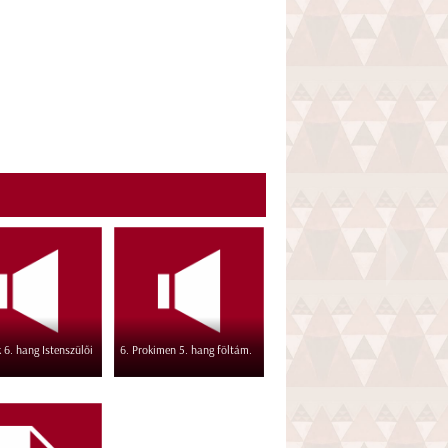
 6. hang Istenszülői
6. Prokimen 5. hang föltám.