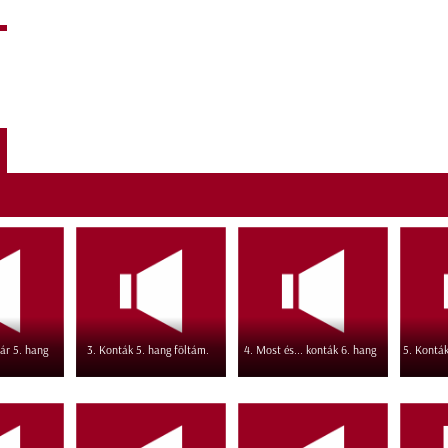
ár 5. hang
3. Konták 5. hang föltám.
4. Most és... konták 6. hang
5. Konták