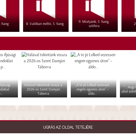
9. Miatyánk, 5. hang,
5. hang
8. Valóban méltó, 5. hang
2
sztihira
fjúsági
Hálával tekintünk vissza a
„A te jó Lelked vezessen
"...hogy
ndoklat
2026-os Szent Damján
engem egyenes úton” –
ahol sötét
...
Táborra
áldo...
UGRÁS AZ OLDAL TETEJÉRE