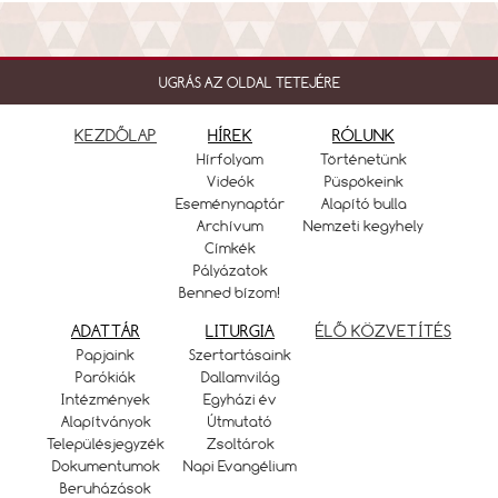
UGRÁS AZ OLDAL TETEJÉRE
KEZDŐLAP
HÍREK
RÓLUNK
Hírfolyam
Történetünk
Videók
Püspökeink
Eseménynaptár
Alapító bulla
Archívum
Nemzeti kegyhely
Címkék
Pályázatok
Benned bízom!
ADATTÁR
LITURGIA
ÉLŐ KÖZVETÍTÉS
Papjaink
Szertartásaink
Parókiák
Dallamvilág
Intézmények
Egyházi év
Alapítványok
Útmutató
Településjegyzék
Zsoltárok
Dokumentumok
Napi Evangélium
Beruházások