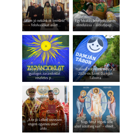
„Uram jó nekünk itt lennünk!”
Egy hivatás beteljesülése és
– felolvasókat avatt...
elindulása – áldozópap...
Íme a 2026-os ifjúsági
Hálával tekintünk vissza a
gyalogos zarándoklat
2026-os Szent Damján
részletes p...
Táborra
„A te jó Lelked vezessen
"...hogy fényt vigyek oda,
engem egyenes úton” –
ahol sötétség van" – elmél...
áldo...