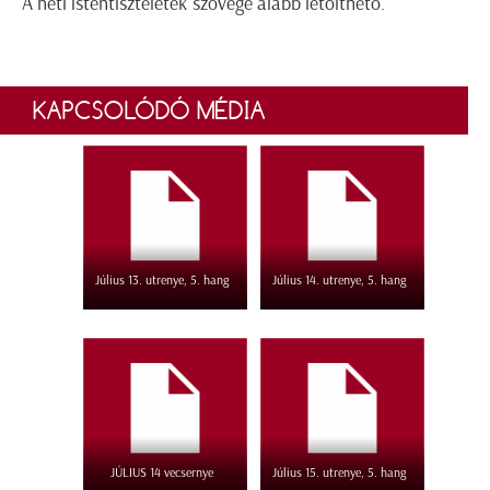
A heti istentiszteletek szövege alább letölthető.
KAPCSOLÓDÓ MÉDIA
Július 13. utrenye, 5. hang
Július 14. utrenye, 5. hang
JÚLIUS 14 vecsernye
Július 15. utrenye, 5. hang