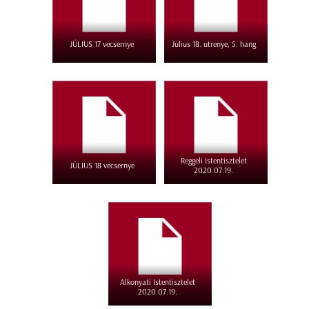
JÚLIUS 17 vecsernye
Július 18. utrenye, 5. hang
Reggeli Istentisztelet
JÚLIUS 18 vecsernye
2020.07.19.
Alkonyati Istentisztelet
2020.07.19.