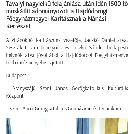
Tavalyi nagylelkű felajánlása után idén 1500 tő
muskátlit adományozott a Hajdúdorogi
Főegyházmegyei Karitásznak a Nánási
Kertészet.
A virágokból karitászunk vezetője, Jaczkó Dániel atya,
Seszták István főhelynök és Jaczkó Sándor budapesti
helynök atya jóvoltából a Hajdúdorogi Főegyházmegye
több intézményébe is jutott:
Budapest:
– Aranyszájú Szent János Görögkatolikus Kulturális
Központ
– Szent Anna Görögkatolikus Gimnázium és Technikum