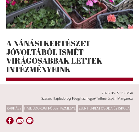
A NÁNÁSI KERTÉSZET
JÓVOLTÁBÓL ISMÉT
VIRÁGOSABBAK LETTEK
INTÉZMÉNYEINK
2026-05-27 13:07:34
Szerző: Hajdúdorogi Főegyházmegye/Tóthné Espán Margaréta
KARITÁSZ
HAJDÚDOROGI FŐEGYHÁZMEGYE
SZENT EFRÉM ÓVODA ÉS ISKOLA