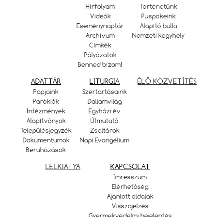
Hírfolyam
Történetünk
Videók
Püspökeink
Eseménynaptár
Alapító bulla
Archívum
Nemzeti kegyhely
Címkék
Pályázatok
Benned bízom!
ADATTÁR
LITURGIA
ÉLŐ KÖZVETÍTÉS
Papjaink
Szertartásaink
Parókiák
Dallamvilág
Intézmények
Egyházi év
Alapítványok
Útmutató
Településjegyzék
Zsoltárok
Dokumentumok
Napi Evangélium
Beruházások
LELKIATYA
KAPCSOLAT
Imresszum
Elérhetőség
Ajánlott oldalak
Visszajelzés
Gyermekvédelmi bejelentés