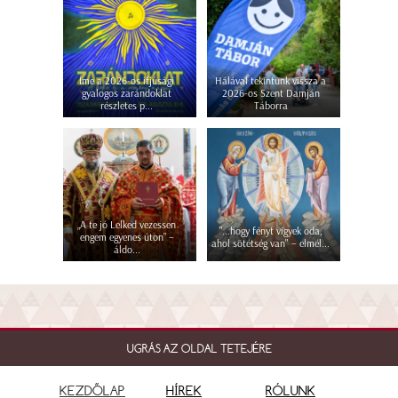
Íme a 2026-os ifjúsági
Hálával tekintünk vissza a
gyalogos zarándoklat
2026-os Szent Damján
részletes p...
Táborra
„A te jó Lelked vezessen
"...hogy fényt vigyek oda,
engem egyenes úton” –
ahol sötétség van" – elmél...
áldo...
UGRÁS AZ OLDAL TETEJÉRE
KEZDŐLAP
HÍREK
RÓLUNK