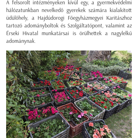
A felsorolt intézményeken kívül egy, a gyermekvédelmi
hálózatunkban nevelkedő gyerekek számára kialakított
üdülőhely, a Hajdúdorogi Főegyházmegyei Karitászhoz
tartozó adományboltok és Szolgáltatópont, valamint az
Érseki Hivatal munkatársai is örülhettek a nagylelkű
adománynak.