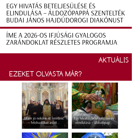
EGY HIVATÁS BETELJESÜLÉSE ÉS
ELINDULÁSA – ÁLDOZÓPAPPÁ SZENTELTÉK
BUDAI JÁNOS HAJDÚDOROGI DIAKÓNUST
ÍME A 2026-OS IFJÚSÁGI GYALOGOS
ZARÁNDOKLAT RÉSZLETES PROGRAMJA
AKTUÁLIS
EZEKET OLVASTA MÁR?
„Uram jó nekünk itt lennünk!”
Egy hivatás beteljesülése és
– felolvasókat avatt...
elindulása – áldozópap...