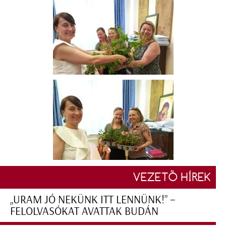
VEZETŐ HÍREK
„URAM JÓ NEKÜNK ITT LENNÜNK!” –
FELOLVASÓKAT AVATTAK BUDÁN