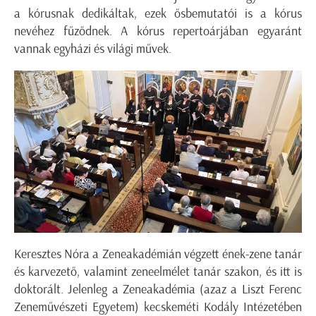
a kórusnak dedikáltak, ezek ősbemutatói is a kórus
nevéhez fűződnek. A kórus repertoárjában egyaránt
vannak egyházi és világi művek.
Keresztes Nóra a Zeneakadémián végzett ének-zene tanár
és karvezető, valamint zeneelmélet tanár szakon, és itt is
doktorált. Jelenleg a Zeneakadémia (azaz a Liszt Ferenc
Zeneművészeti Egyetem) kecskeméti Kodály Intézetében