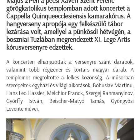
Május 21-én a pécsi Xavéri Szent Ferenc
görögkatolikus templomban adott koncertet a
Cappella Quinqueecclesiensis kamarakórus. A
hangverseny apropója egy felkészülő tábor
lezárása volt, amellyel a pünkösdi hétvégén, a
boszniai Tuzlában megrendezett XI. Lege Artis
kórusversenyre edzettek.
A koncerten elhangzottak a versenyre szánt darabok,
valamint több régizenei és kortárs magyar darab. A
templomot megtöltötte a lelkes közönség. A műsorban
szerepeltek egyházi és világi alkotások, Bohuslav Martinu,
Hans Leo Hassler, Melchior Franck, Szergej Rahmanyinov,
Győrffy István, Beischer-Matyó Tamás, Gyöngyösi
Levente művei.