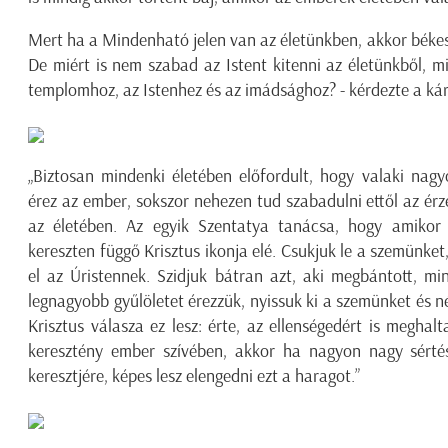
Mert ha a Mindenható jelen van az életünkben, akkor békess
De miért is nem szabad az Istent kitenni az életünkből, m
templomhoz, az Istenhez és az imádsághoz? - kérdezte a ká
„Biztosan mindenki életében előfordult, hogy valaki nag
érez az ember, sokszor nehezen tud szabadulni ettől az érzé
az életében. Az egyik Szentatya tanácsa, hogy amikor i
kereszten függő Krisztus ikonja elé. Csukjuk le a szemünke
el az Úristennek. Szidjuk bátran azt, aki megbántott, mi
legnagyobb gyűlöletet érezzük, nyissuk ki a szemünket és n
Krisztus válasza ez lesz: érte, az ellenségedért is meghal
keresztény ember szívében, akkor ha nagyon nagy sértés,
keresztjére, képes lesz elengedni ezt a haragot.”