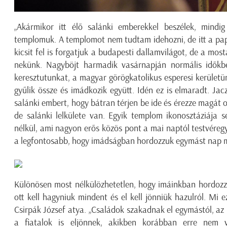
„Akármikor itt élő salánki emberekkel beszélek, mindi
templomuk. A templomot nem tudtam idehozni, de itt a pap, 
kicsit fel is forgatjuk a budapesti dallamvilágot, de a mos
nekünk. Nagyböjt harmadik vasárnapján normális időkb
keresztutunkat, a magyar görögkatolikus esperesi kerületün
gyűlik össze és imádkozik együtt. Idén ez is elmaradt. J
salánki embert, hogy bátran térjen be ide és érezze magát 
de salánki lelkülete van. Egyik templom ikonosztáziája 
nélkül, ami nagyon erős közös pont a mai naptól testvéreg
a legfontosabb, hogy imádságban hordozzuk egymást nap m
Különösen most nélkülözhetetlen, hogy imáinkban hordozzu
ott kell hagyniuk mindent és el kell jönniük hazulról. Mi
Csirpák József atya. „Családok szakadnak el egymástól, a
a fiatalok is eljönnek, akikben korábban erre nem 