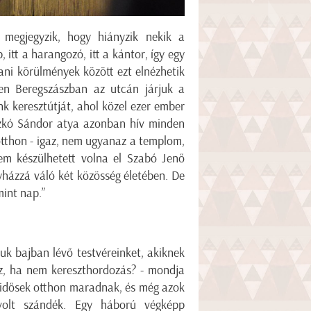
g megjegyzik, hogy hiányzik nekik a
itt a harangozó, itt a kántor, így egy
tani körülmények között ezt elnézhetik
en Beregszászban az utcán járjuk a
k keresztútját, ahol közel ezer ember
aczkó Sándor atya azonban hív minden
otthon - igaz, nem ugyanaz a templom,
sem készülhetett volna el Szabó Jenő
yházzá váló két közösség életében. De
int nap.”
k bajban lévő testvéreinket, akiknek
 ez, ha nem kereszthordozás? - mondja
z idősek otthon maradnak, és még azok
volt szándék. Egy háború végképp