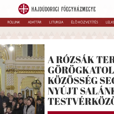
RÓLUNK
ADATTÁR
LITURGIA
ÉLŐ KÖZVETÍTÉS
LELK
A RÓZSÁK TE
GÖRÖGKATOL
KÖZÖSSÉG SE
NYÚJT SALÁN
TESTVÉRKÖZ