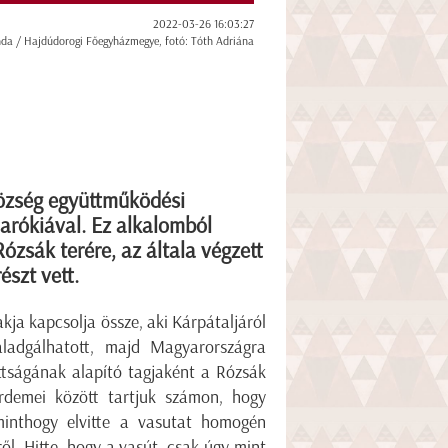
2022-03-26 16:03:27
nda / Hajdúdorogi Főegyházmegye, fotó: Tóth Adriána
özség együttműködési
Parókiával. Ez alkalomból
Rózsák terére, az általa végzett
észt vett.
ja kapcsolja össze, aki Kárpátaljáról
ladgálhatott, majd Magyarországra
ttságának alapító tagjaként a Rózsák
Érdemei között tartjuk számon, hogy
 minthogy elvitte a vasutat homogén
ől. Hitte, hogy a vasút, csak úgy mint