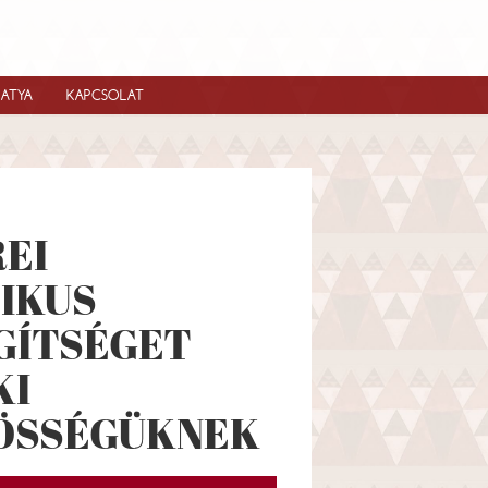
IATYA
KAPCSOLAT
REI
IKUS
GÍTSÉGET
KI
ÖSSÉGÜKNEK