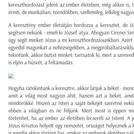
kereszthordozást jelent az ember életében, még akkor is, 
érinti, de munkában, teendőkben, szellemileg, lelkileg nagyon
A keresztény ember életútján hordozza a keresztet, de Jéz
segítsen nekünk - emeli ki József atya. Ahogyan Cirenei Simo
úgy segít minket Jézus a mi kereszthordozásunkban. Azért j
egyedül magunkat a nehézségekben, a megpróbáltatásokban
tekintünk, akkor biztat minket: tartsatok ki, mert a szenv
is eljön a húsvét, a feltámadás.
Hogyha rátekintünk a keresztre, akkor látjuk a békét - mond
amit a világ most nagyon áhít, hanem azt a békét, ami
mindörökké. Hiszen az Isten a saját békéjét szeretné nekün
ebben a világban és ne féljünk. Mert most is éppen me
történhet, ha az ember az életében lecseréli az Istent. A je
Jézus Krisztus helyett egy nemzetet, országot helyeznek a
is mindig akkor történt baj, amikor az emberek életében va