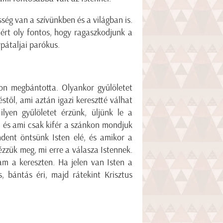
ég van a szívünkben és a világban is.
iért oly fontos, hogy ragaszkodjunk a
rpátaljai parókus.
yon megbántotta. Olyankor gyűlöletet
stől, ami aztán igazi keresztté válhat
lyen gyűlöletet érzünk, üljünk le a
t, és ami csak kifér a szánkon mondjuk
ndent öntsünk Isten elé, és amikor a
ézzük meg, mi erre a válasza Istennek.
tam a kereszten. Ha jelen van Isten a
 bántás éri, majd rátekint Krisztus