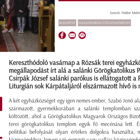
Szerző: Hekler Meli
BUDAPEST
HAJDÚDOROGI FŐEGYHÁZMEGYE
Kereszthódoló vasárnap a Rózsák terei egyházk
megállapodást írt alá a salánki Görögkatolikus 
Csirpák József salánki parókus is ellátogatott a 
Liturgián sok Kárpátaljáról elszármazott hívő is r
A két egyházközséget egy igen nemes ember, Szabó Jenő alak
származott, gyermekkorában a salánki templomban sza
költözött, ahol a Görögkatolikus Magyarok Országos Bizo
terei görögkatolikus templom egyik fő mecénása lett. 
politikai befolyását olyan értékes dolgokra használta,
közösségekhez, legyen szó nemzeti vagy vallási közösségekr