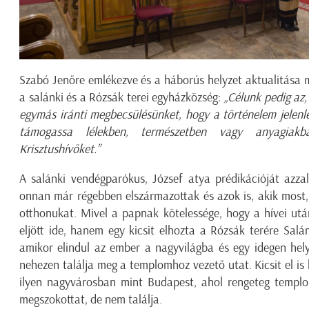
Szabó Jenőre emlékezve és a háborús helyzet aktualitása 
a salánki és a Rózsák terei egyházközség:
„Célunk pedig az,
egymás iránti megbecsülésünket, hogy a történelem jelenleg
támogassa lélekben, természetben vagy anyagiakb
Krisztushívőket.”
A salánki vendégparókus, József atya prédikációját azza
onnan már régebben elszármazottak és azok is, akik most,
otthonukat. Mivel a papnak kötelessége, hogy a hívei ut
eljött ide, hanem egy kicsit elhozta a Rózsák terére Salán
amikor elindul az ember a nagyvilágba és egy idegen hely
nehezen találja meg a templomhoz vezető utat. Kicsit el is
ilyen nagyvárosban mint Budapest, ahol rengeteg templ
megszokottat, de nem találja.