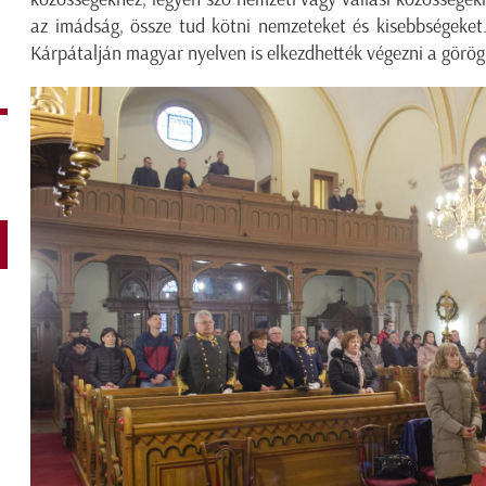
az imádság, össze tud kötni nemzeteket és kisebbségeket
Kárpátalján magyar nyelven is elkezdhették végezni a görög