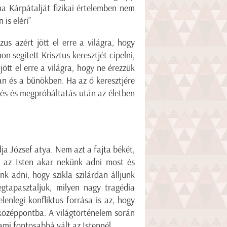
ha Kárpátalját fizikai értelemben nem
 is eléri”
us azért jött el erre a világra, hogy
n segített Krisztus keresztjét cipelni,
ött el erre a világra, hogy ne érezzük
 és a bűnökben. Ha az ő keresztjére
edés és megpróbáltatás után az életben
ja József atya. Nem azt a fajta békét,
t az Isten akar nekünk adni most és
k adni, hogy szikla szilárdan álljunk
gtapasztaljuk, milyen nagy tragédia
lenlegi konfliktus forrása is az, hogy
 középpontba. A világtörténelem során
lami fontosabbá vált az Istennél.