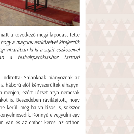
miatt a következő megállapodást tette
 hogy a magunk eszközeivel kifejezzük
i viharában ki-ki a saját eszközeivel
an a testvérparókiákhoz tartozó
l indította: Salánknak hiányoznak az
 a háború elől kényszerültek elhagyni
án menjen, ezért József atya nemcsak
kot is. Beszédében rávilágított, hogy
re kerül, még ha vallásos is, sokszor
 kényelmesedik. Könnyű elvegyülni egy
om van és az ember keresi az otthon