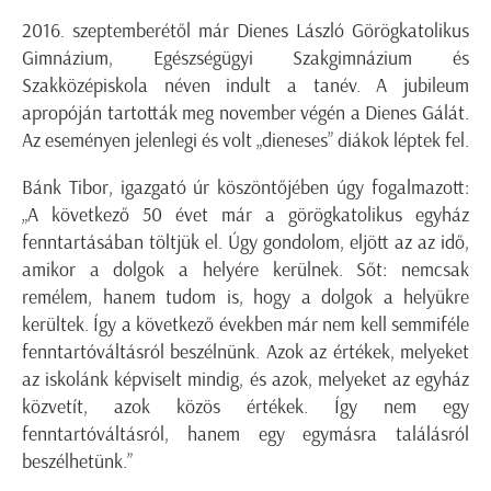
2016. szeptemberétől már Dienes László Görögkatolikus
Gimnázium, Egészségügyi Szakgimnázium és
Szakközépiskola néven indult a tanév. A jubileum
apropóján tartották meg november végén a Dienes Gálát.
Az eseményen jelenlegi és volt „dieneses” diákok léptek fel.
Bánk Tibor, igazgató úr köszöntőjében úgy fogalmazott:
„A következő 50 évet már a görögkatolikus egyház
fenntartásában töltjük el. Úgy gondolom, eljött az az idő,
amikor a dolgok a helyére kerülnek. Sőt: nemcsak
remélem, hanem tudom is, hogy a dolgok a helyükre
kerültek. Így a következő években már nem kell semmiféle
fenntartóváltásról beszélnünk. Azok az értékek, melyeket
az iskolánk képviselt mindig, és azok, melyeket az egyház
közvetít, azok közös értékek. Így nem egy
fenntartóváltásról, hanem egy egymásra találásról
beszélhetünk.”