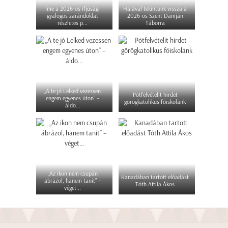
Íme a 2026-os ifjúsági
Hálával tekintünk vissza a
gyalogos zarándoklat
2026-os Szent Damján
részletes p...
Táborra
„A te jó Lelked vezessen
Pótfelvételit hirdet
engem egyenes úton” –
görögkatolikus főiskolánk
áldo...
„Az ikon nem csupán
Kanadában tartott előadást
ábrázol, hanem tanít” –
Tóth Attila Ákos
véget...