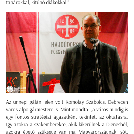
tanárokkal, kitűnő diákokkal.”
Az ünnepi gálán jelen volt Komolay Szabolcs, Debrecen
város alpolgármestere is. Mint mondta: „a város mindig is
egy fontos stratégiai ágazatként tekintett az oktatásra.
Így azokra a szakemberekre, akik kikerülnek a Dienesből,
azokra égető szüksége van ma Magyarországnak, sőt,