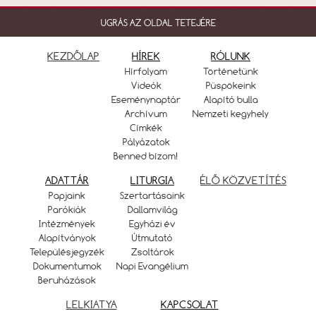
UGRÁS AZ OLDAL TETEJÉRE
KEZDŐLAP
HÍREK
RÓLUNK
Hírfolyam
Történetünk
Videók
Püspökeink
Eseménynaptár
Alapító bulla
Archívum
Nemzeti kegyhely
Címkék
Pályázatok
Benned bízom!
ADATTÁR
LITURGIA
ÉLŐ KÖZVETÍTÉS
Papjaink
Szertartásaink
Parókiák
Dallamvilág
Intézmények
Egyházi év
Alapítványok
Útmutató
Településjegyzék
Zsoltárok
Dokumentumok
Napi Evangélium
Beruházások
LELKIATYA
KAPCSOLAT