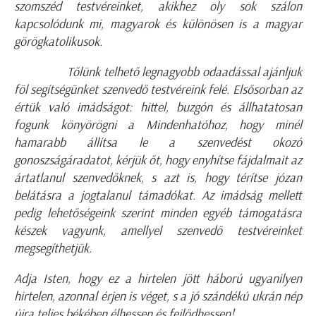
szomszéd testvéreinket, akikhez oly sok szálon
kapcsolódunk mi, magyarok és különösen is a magyar
görögkatolikusok.
Tőlünk telhető legnagyobb odaadással ajánljuk
föl segítségünket szenvedő testvéreink felé. Elsősorban az
értük való imádságot: hittel, buzgón és állhatatosan
fogunk könyörögni a Mindenhatóhoz, hogy minél
hamarabb állítsa le a szenvedést okozó
gonoszságáradatot, kérjük őt, hogy enyhítse fájdalmait az
ártatlanul szenvedőknek, s azt is, hogy térítse józan
belátásra a jogtalanul támadókat. Az imádság mellett
pedig lehetőségeink szerint minden egyéb támogatásra
készek vagyunk, amellyel szenvedő testvéreinket
megsegíthetjük.
Adja Isten, hogy ez a hirtelen jött háború ugyanilyen
hirtelen, azonnal érjen is véget, s a jó szándékú ukrán nép
újra teljes békében élhessen és fejlődhessen!