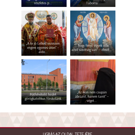
részletes p...
Táborra
„A te jó Lelked vezessen
"...hogy fényt vigyek oda,
engem egyenes úton” –
ahol sötétség van" – elmél...
áldo...
„Az ikon nem csupán
Pótfelvételit hirdet
ábrázol, hanem tanít” –
görögkatolikus főiskolánk
véget...
UGRÁS AZ OLDAL TETEJÉRE