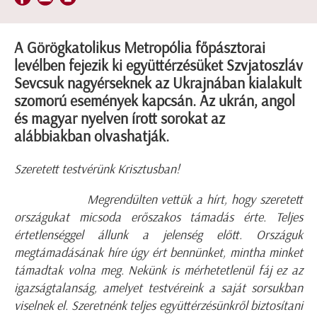
A Görögkatolikus Metropólia főpásztorai
levélben fejezik ki együttérzésüket Szvjatoszláv
Sevcsuk nagyérseknek az Ukrajnában kialakult
szomorú események kapcsán. Az ukrán, angol
és magyar nyelven írott sorokat az
alábbiakban olvashatják.
Szeretett testvérünk Krisztusban!
Megrendülten vettük a hírt, hogy szeretett
országukat micsoda erőszakos támadás érte. Teljes
értetlenséggel állunk a jelenség előtt. Országuk
megtámadásának híre úgy ért bennünket, mintha minket
támadtak volna meg. Nekünk is mérhetetlenül fáj ez az
igazságtalanság, amelyet testvéreink a saját sorsukban
viselnek el. Szeretnénk teljes együttérzésünkről biztosítani