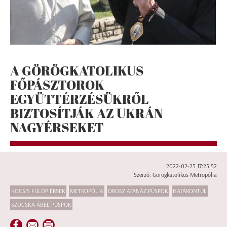
A GÖRÖGKATOLIKUS
FŐPÁSZTOROK
EGYÜTTÉRZÉSÜKRŐL
BIZTOSÍTJÁK AZ UKRÁN
NAGYÉRSEKET
2022-02-25 17:25:52
Szerző: Görögkatolikus Metropólia
KOCSIS FÜLÖP ÉRSEK
METROPÓLIA
OROSZ ATANÁZ PÜSPÖK
HATÁRONTÚL
SZOCSKA ÁBEL PÜSPÖK