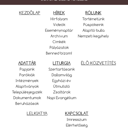
KEZDŐLAP
HÍREK
RÓLUNK
Hírfolyam
Történetünk
Videók
Püspökeink
Eseménynaptár
Alapító bulla
Archívum
Nemzeti kegyhely
Címkék
Pályázatok
Benned bízom!
ADATTÁR
LITURGIA
ÉLŐ KÖZVETÍTÉS
Papjaink
Szertartásaink
Parókiák
Dallamvilág
Intézmények
Egyházi év
Alapítványok
Útmutató
Településjegyzék
Zsoltárok
Dokumentumok
Napi Evangélium
Beruházások
LELKIATYA
KAPCSOLAT
Imresszum
Elérhetőség