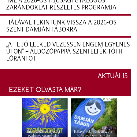
ÍME A 2026-OS IFJÚSÁGI GYALOGOS
ZARÁNDOKLAT RÉSZLETES PROGRAMJA
HÁLÁVAL TEKINTÜNK VISSZA A 2026-OS
SZENT DAMJÁN TÁBORRA
„A TE JÓ LELKED VEZESSEN ENGEM EGYENES
ÚTON” – ÁLDOZÓPAPPÁ SZENTELTÉK TÓTH
LÓRÁNTOT
AKTUÁLIS
EZEKET OLVASTA MÁR?
Íme a 2026-os ifjúsági
Hálával tekintünk vissza a
gyalogos zarándoklat
2026-os Szent Damján