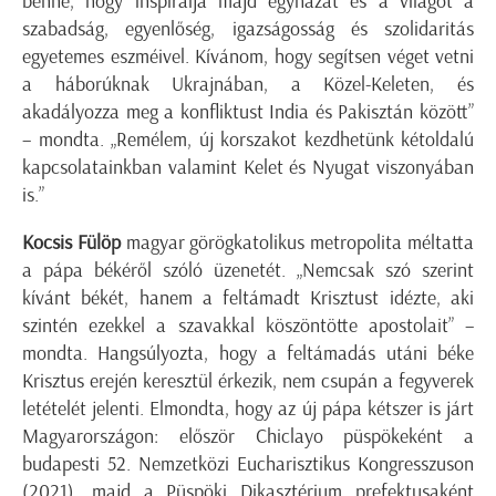
benne, hogy inspirálja majd egyházát és a világot a
szabadság, egyenlőség, igazságosság és szolidaritás
egyetemes eszméivel. Kívánom, hogy segítsen véget vetni
a háborúknak Ukrajnában, a Közel-Keleten, és
akadályozza meg a konfliktust India és Pakisztán között”
– mondta. „Remélem, új korszakot kezdhetünk kétoldalú
kapcsolatainkban valamint Kelet és Nyugat viszonyában
is.”
Kocsis Fülöp
magyar görögkatolikus metropolita méltatta
a pápa békéről szóló üzenetét. „Nemcsak szó szerint
kívánt békét, hanem a feltámadt Krisztust idézte, aki
szintén ezekkel a szavakkal köszöntötte apostolait” –
mondta. Hangsúlyozta, hogy a feltámadás utáni béke
Krisztus erején keresztül érkezik, nem csupán a fegyverek
letételét jelenti. Elmondta, hogy az új pápa kétszer is járt
Magyarországon: először Chiclayo püspökeként a
budapesti 52. Nemzetközi Eucharisztikus Kongresszuson
(2021), majd a Püspöki Dikasztérium prefektusaként