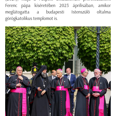
Ferenc pápa kíséretében 2023 áprilisában, amikor
meglátogatta a budapesti Istenszülő oltalma
görögkatolikus templomot is.