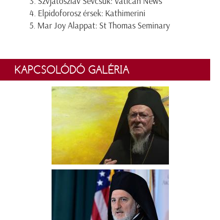
3. Szvjatoszlav Sevcsuk: Vatican News
4. Elpidoforosz érsek: Kathimerini
5. Mar Joy Alappat: St Thomas Seminary
KAPCSOLÓDÓ GALÉRIA