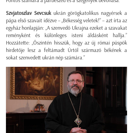
Fontos számára a párbeszéd és a szegények bevonása.”
Szvjatoszlav Sevcsuk
ukrán görögkatolikus nagyérsek a
pápa első szavait idézve – „Békesség veletek!” – azt írta az
egyház honlapján: „A szenvedő Ukrajna ezeket a szavakat
reményként és különleges isteni áldásként hallja.”
Hozzátette: „Őszintén hisszük, hogy az új római püspök
hirdetője lesz a feltámadt Úrtól származó békének a
sokat szenvedett ukrán nép számára.”