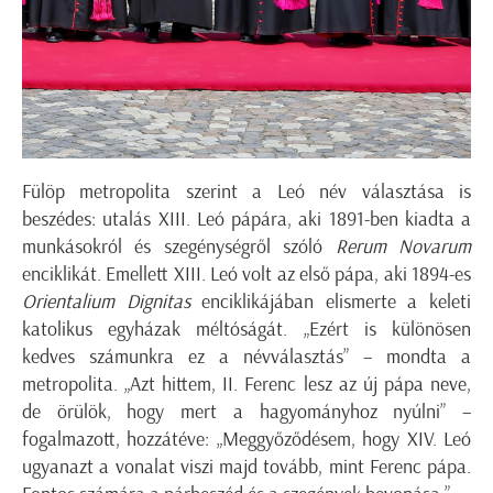
Fülöp metropolita szerint a Leó név választása is
beszédes: utalás XIII. Leó pápára, aki 1891-ben kiadta a
munkásokról és szegénységről szóló
Rerum Novarum
enciklikát. Emellett XIII. Leó volt az első pápa, aki 1894-es
Orientalium Dignitas
enciklikájában elismerte a keleti
katolikus egyházak méltóságát. „Ezért is különösen
kedves számunkra ez a névválasztás” – mondta a
metropolita. „Azt hittem, II. Ferenc lesz az új pápa neve,
de örülök, hogy mert a hagyományhoz nyúlni” –
fogalmazott, hozzátéve: „Meggyőződésem, hogy XIV. Leó
ugyanazt a vonalat viszi majd tovább, mint Ferenc pápa.