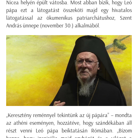
Nicea helyén épült vátosba. Most abban bízik, hogy Leó
pápa ezt a látogatást összeköti majd egy hivatalos
látogatással az ökumenikus patriarchátushoz, Szent
András ünnepe (november 30.) alkalmából.
„Keresztény reménnyel tekintünk az új pápára” – mondta
az athéni eseményen, hozzátéve, hogy szándékában áll
részt venni Leó pápa beiktatásán Rómában. „Bízom