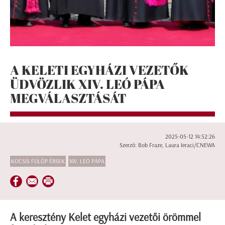
A KELETI EGYHÁZI VEZETŐK
ÜDVÖZLIK XIV. LEÓ PÁPA
MEGVÁLASZTÁSÁT
2025-05-12 14:52:26
Szerző: Bob Fraze, Laura Ieraci/CNEWA
KOCSIS FÜLÖP ÉRSEK
XIV. LEÓ PÁPA
A keresztény Kelet egyházi vezetői örömmel