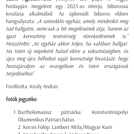
honlapján megjelent egy 2023-as interjú, bíborossá
kreálása alkalmából. Az újdonsült bíboros ebben
hangsúlyozta: „
A szinodális egyház, amely mindenkit meg
tud hallgatni, nemcsak a hit megélésének útja, hanem az
igazi keresztény testvériség növekedésének is.”
Hozzátette: „Az egyház akkor teljes, ha valóban hallgat.
Ha Isten új népeként halad előre a sokszínűségben, és
újra meg újra felfedezi saját keresztségi hivatását: hogy
hozzájáruljon az evangélium és Isten országának
terjedéséhez.
”
Fordította: Király András
fotók jegyzéke:
Bartholomaiosz pátriárka: Konstantinápolyi
Ökumenikus Patriarchátus
2. Kocsis Fülöp: Lambert Attila/Magyar Kurír