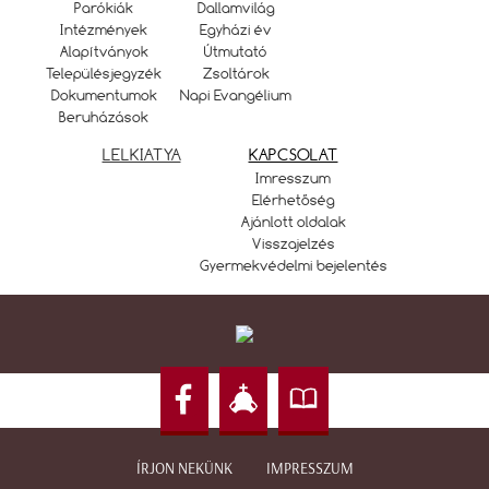
Parókiák
Dallamvilág
Intézmények
Egyházi év
Alapítványok
Útmutató
Településjegyzék
Zsoltárok
Dokumentumok
Napi Evangélium
Beruházások
LELKIATYA
KAPCSOLAT
Imresszum
Elérhetőség
Ajánlott oldalak
Visszajelzés
Gyermekvédelmi bejelentés
ÍRJON NEKÜNK
IMPRESSZUM