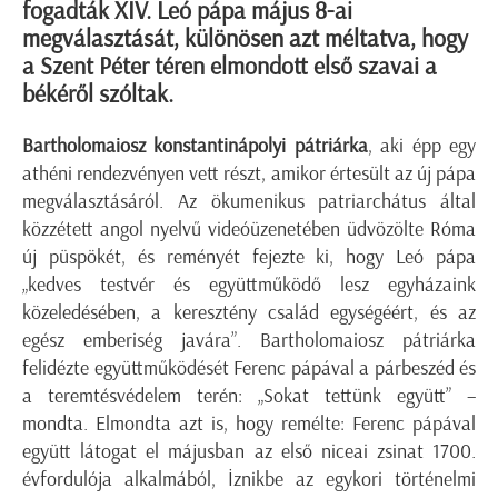
fogadták XIV. Leó pápa május 8-ai
megválasztását, különösen azt méltatva, hogy
a Szent Péter téren elmondott első szavai a
békéről szóltak.
Bartholomaiosz konstantinápolyi pátriárka
, aki épp egy
athéni rendezvényen vett részt, amikor értesült az új pápa
megválasztásáról. Az ökumenikus patriarchátus által
közzétett angol nyelvű videóüzenetében üdvözölte Róma
új püspökét, és reményét fejezte ki, hogy Leó pápa
„kedves testvér és együttműködő lesz egyházaink
közeledésében, a keresztény család egységéért, és az
egész emberiség javára”. Bartholomaiosz pátriárka
felidézte együttműködését Ferenc pápával a párbeszéd és
a teremtésvédelem terén: „Sokat tettünk együtt” –
mondta. Elmondta azt is, hogy remélte: Ferenc pápával
együtt látogat el májusban az első niceai zsinat 1700.
évfordulója alkalmából, İznikbe az egykori történelmi