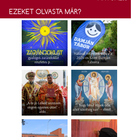
EZEKET OLVASTA MÁR?
Íme a 2026-os ifjúsági
Hálával tekintünk vissza a
gyalogos zarándoklat
2026-os Szent Damján
részletes p...
Táborra
„A te jó Lelked vezessen
"...hogy fényt vigyek oda,
engem egyenes úton” –
ahol sötétség van" – elmél...
áldo...