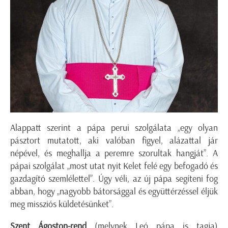
Alappatt szerint a pápa perui szolgálata „egy olyan
pásztort mutatott, aki valóban figyel, alázattal jár
népével, és meghallja a peremre szorultak hangját”. A
pápai szolgálat „most utat nyit Kelet felé egy befogadó és
gazdagító szemlélettel”. Úgy véli, az új pápa segíteni fog
abban, hogy „nagyobb bátorsággal és együttérzéssel éljük
meg missziós küldetésünket”.
Szent Ágoston-rend
(melynek Leó pápa is tagja)