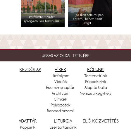
„Az ikon nem csupán
Pótfelvételit hirdet
ábrázol, hanem tanít” –
görögkatolikus főiskolánk
véget...
UGRÁS AZ OLDAL TETEJÉRE
KEZDŐLAP
HÍREK
RÓLUNK
Hírfolyam
Történetünk
Videók
Püspökeink
Eseménynaptár
Alapító bulla
Archívum
Nemzeti kegyhely
Címkék
Pályázatok
Benned bízom!
ADATTÁR
LITURGIA
ÉLŐ KÖZVETÍTÉS
Papjaink
Szertartásaink