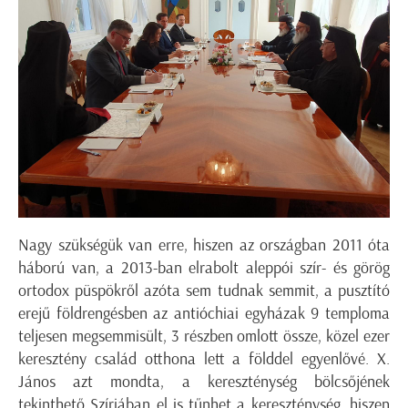
Nagy szükségük van erre, hiszen az országban 2011 óta
háború van, a 2013-ban elrabolt aleppói szír- és görög
ortodox püspökről azóta sem tudnak semmit, a pusztító
erejű földrengésben az antióchiai egyházak 9 temploma
teljesen megsemmisült, 3 részben omlott össze, közel ezer
keresztény család otthona lett a földdel egyenlővé. X.
János azt mondta, a kereszténység bölcsőjének
tekinthető Szíriában el is tűnhet a kereszténység, hiszen