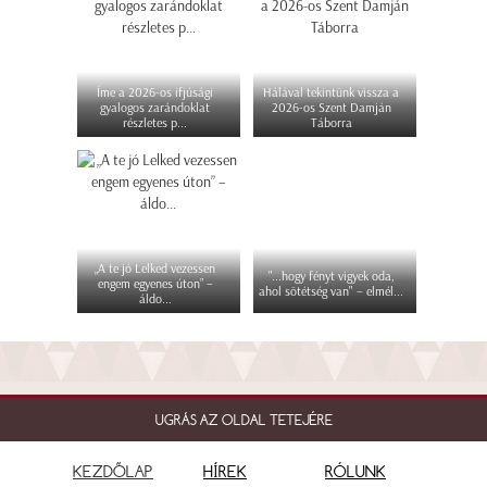
Íme a 2026-os ifjúsági
Hálával tekintünk vissza a
gyalogos zarándoklat
2026-os Szent Damján
részletes p...
Táborra
„A te jó Lelked vezessen
"...hogy fényt vigyek oda,
engem egyenes úton” –
ahol sötétség van" – elmél...
áldo...
UGRÁS AZ OLDAL TETEJÉRE
KEZDŐLAP
HÍREK
RÓLUNK