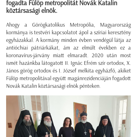
fogadta Fülöp metropolitát Novák Katalin
köztársasági elnök.
Ahogy a Görögkatolikus Metropólia, Magyarország
kormánya is testvéri kapcsolatot ápol a szíriai keresztény
egyházakkal. A kormány minden évben vendégül látja az
antióchiai pátriárkákat, ám az elmúlt években ez a
koronavírus-járvány miatt elmaradt. 2020 után most
ismét hazánkba látogatott II. Ignác Efrém szír ortodox, X.
János görög ortodox és I. József melkita egyházfő, akiket
Fülöp metropolitával együtt magánrezidenciáján fogadott
Novák Katalin köztársasági elnök pénteken.