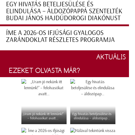
EGY HIVATÁS BETELJESÜLÉSE ÉS
ELINDULÁSA – ÁLDOZÓPAPPÁ SZENTELTÉK
BUDAI JÁNOS HAJDÚDOROGI DIAKÓNUST
ÍME A 2026-OS IFJÚSÁGI GYALOGOS
ZARÁNDOKLAT RÉSZLETES PROGRAMJA
AKTUÁLIS
EZEKET OLVASTA MÁR?
„Uram jó nekünk itt lennünk!”
Egy hivatás beteljesülése és
– felolvasókat avatt...
elindulása – áldozópap...