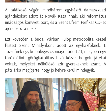
A találkozó végén mindhárom egyházfő damaszkuszi
ajándékokat adott át Novák Katalinnak, aki református
imádságos könyvet, bort, és a Szent Efrém Férfikar CD-jét
ajéndékozta nekik.
Ezt követően a budai Várban Fülöp metropolita kézzel
festett Szent Mihály-ikont adott az egyházfőknek. I.
Józsefnek egy különleges csomagot adott át, melyben egy
törökbálinti görögkatolikus hívő kézzel horgolt játékai
voltak, melyeket nélkülöző szír gyerekeknek szánt. A
pátriárka megígérte, hogy jó helyre kerül mindegyik.