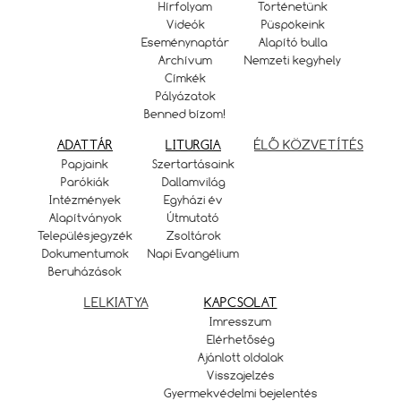
Hírfolyam
Történetünk
Videók
Püspökeink
Eseménynaptár
Alapító bulla
Archívum
Nemzeti kegyhely
Címkék
Pályázatok
Benned bízom!
ADATTÁR
LITURGIA
ÉLŐ KÖZVETÍTÉS
Papjaink
Szertartásaink
Parókiák
Dallamvilág
Intézmények
Egyházi év
Alapítványok
Útmutató
Településjegyzék
Zsoltárok
Dokumentumok
Napi Evangélium
Beruházások
LELKIATYA
KAPCSOLAT
Imresszum
Elérhetőség
Ajánlott oldalak
Visszajelzés
Gyermekvédelmi bejelentés