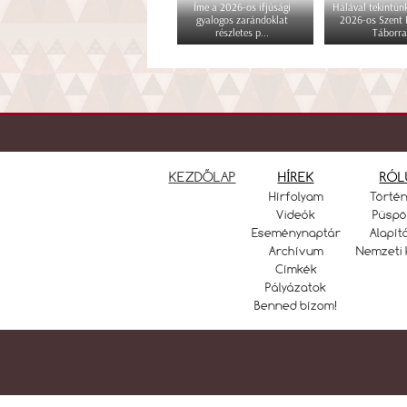
Íme a 2026-os ifjúsági
Hálával tekintünk
gyalogos zarándoklat
2026-os Szent
részletes p...
Táborra
KEZDŐLAP
HÍREK
RÓL
Hírfolyam
Törté
Videók
Püspö
Eseménynaptár
Alapít
Archívum
Nemzeti 
Címkék
Pályázatok
Benned bízom!