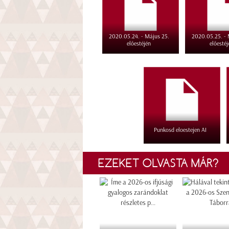
2020.05.24. - Május 25.
2020.05.25. - 
előestéjén
előestéj
Punkosd eloestejen AI
EZEKET OLVASTA MÁR?