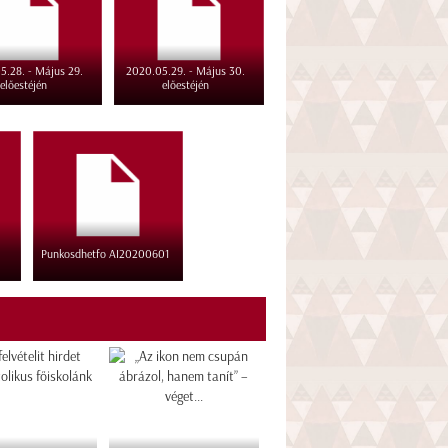
5.28. - Május 29.
2020.05.29. - Május 30.
előestéjén
előestéjén
Punkosdhetfo AI20200601