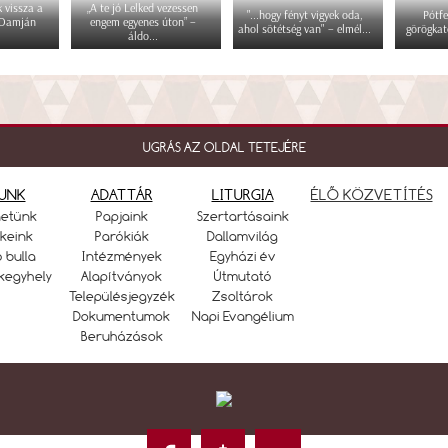
 vissza a
„A te jó Lelked vezessen
"...hogy fényt vigyek oda,
Pótfe
 Damján
engem egyenes úton” –
ahol sötétség van" – elmél...
görögkat
áldo...
UGRÁS AZ OLDAL TETEJÉRE
UNK
ADATTÁR
LITURGIA
ÉLŐ KÖZVETÍTÉS
netünk
Papjaink
Szertartásaink
keink
Parókiák
Dallamvilág
ó bulla
Intézmények
Egyházi év
kegyhely
Alapítványok
Útmutató
Településjegyzék
Zsoltárok
Dokumentumok
Napi Evangélium
Beruházások