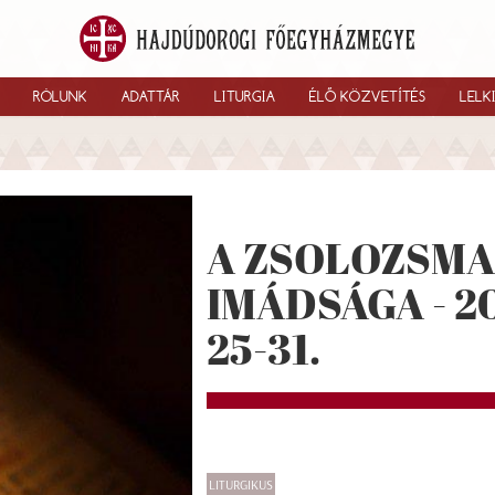
RÓLUNK
ADATTÁR
LITURGIA
ÉLŐ KÖZVETÍTÉS
LELK
A ZSOLOZSMA
IMÁDSÁGA - 2
25-31.
LITURGIKUS