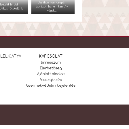
„Az ikon nem csupán
lvételit hirdet
ábrázol, hanem tanít” –
olikus főiskolánk
véget...
LELKIATYA
KAPCSOLAT
Imresszum
Elérhetőség
Ajánlott oldalak
Visszajelzés
Gyermekvédelmi bejelentés