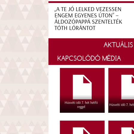
„A TE JÓ LELKED VEZESSEN
ENGEM EGYENES ÚTON” –
ÁLDOZÓPAPPÁ SZENTELTÉK
TÓTH LÓRÁNTOT
AKTUÁLIS
KAPCSOLÓDÓ MÉDIA
Húsvéti idő 7. hét hétfő
Húsvéti idő 7. hét
reggel