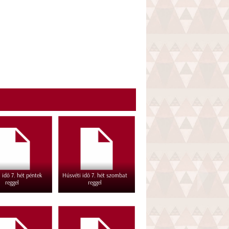
 idő 7. hét péntek
Húsvéti idő 7. hét szombat
reggel
reggel