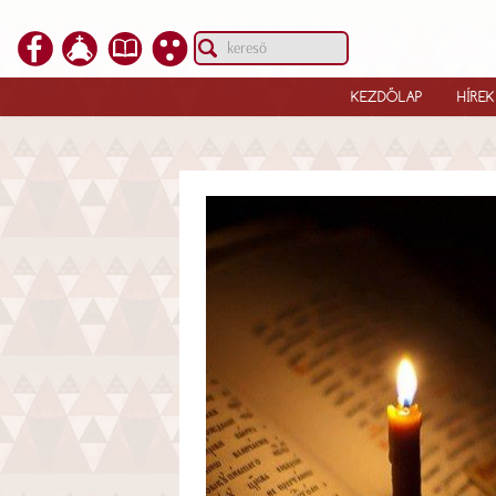
KEZDŐLAP
HÍREK