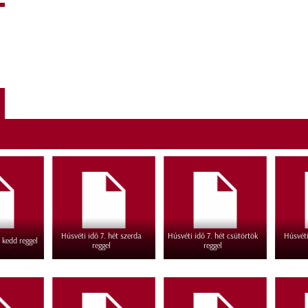
Húsvéti idő 7. hét szerda
Húsvéti idő 7. hét csütörtök
Húsvéti
 kedd reggel
reggel
reggel