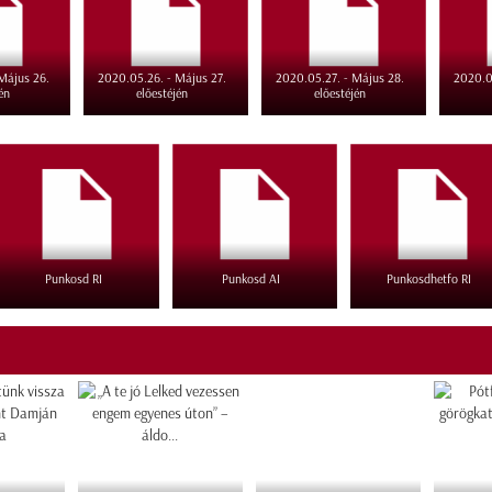
Május 26.
2020.05.26. - Május 27.
2020.05.27. - Május 28.
2020.0
én
előestéjén
előestéjén
Punkosd RI
Punkosd AI
Punkosdhetfo RI