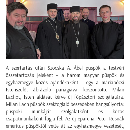
A szertartás után Szocska A. Ábel püspök a testvéri
összetartozás jeleként – a három magyar püspök és
egyházmegye közös ajándékaként – egy a máriapócsi
Istenszülőt ábrázoló panágiával köszöntötte Milan
Lachot, Isten áldását kérve új főpásztori szolgálatára.
Milan Lach püspök székfoglaló beszédében hangsúlyozta:
püspöki munkáját szolgálatként és közös
csapatmunkaként fogja fel. Az új eparcha Peter Rusnák
emeritus püspöktől vette át az egyházmegye vezetését,