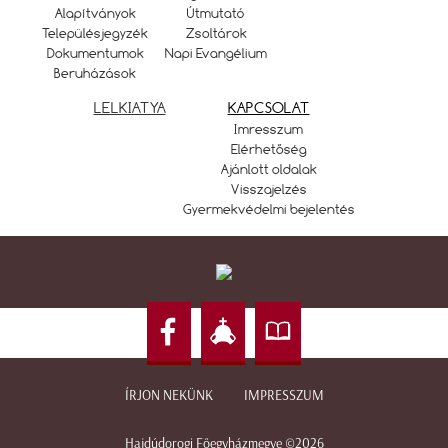
Alapítványok
Útmutató
Településjegyzék
Zsoltárok
Dokumentumok
Napi Evangélium
Beruházások
LELKIATYA
KAPCSOLAT
Imresszum
Elérhetőség
Ajánlott oldalak
Visszajelzés
Gyermekvédelmi bejelentés
ÍRJON NEKÜNK
IMPRESSZUM
Hajdúdorogi Főegyházmegye ©2026