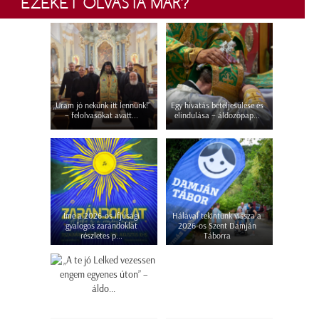
EZEKET OLVASTA MÁR?
„Uram jó nekünk itt lennünk!”
Egy hivatás beteljesülése és
– felolvasókat avatt...
elindulása – áldozópap...
Íme a 2026-os ifjúsági
Hálával tekintünk vissza a
gyalogos zarándoklat
2026-os Szent Damján
részletes p...
Táborra