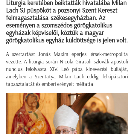
Liturgia keretében beiktatták hivatalába Milan
Lach SJ püspököt a pozsonyi Szent Kereszt
felmagasztalása-székesegyházban. Az
eseményen a szomszédos görögkatolikus
egyházak képviselői, köztük a magyar
görögkatolikus egyház küldöttsége is jelen volt.
A szertartást Jonás Maxim eperjesi érsek-metropolita
vezette. A liturgia során Nicola Girasoli szlovák apostoli
nuncius felolvasta XIV. Leó pápa kinevezési bulláját,
amelyben a Szentatya Milan Lach eddigi lelkipásztori
tapasztalatát és emberi erényeit méltatta.