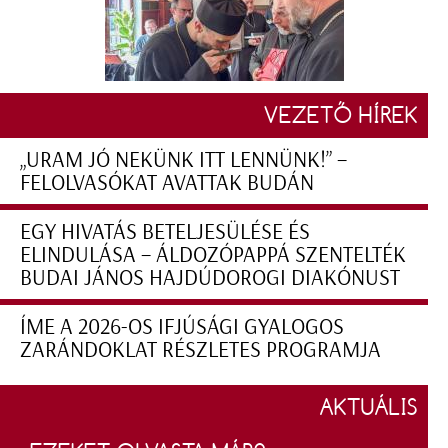
VEZETŐ HÍREK
„URAM JÓ NEKÜNK ITT LENNÜNK!” –
FELOLVASÓKAT AVATTAK BUDÁN
EGY HIVATÁS BETELJESÜLÉSE ÉS
ELINDULÁSA – ÁLDOZÓPAPPÁ SZENTELTÉK
BUDAI JÁNOS HAJDÚDOROGI DIAKÓNUST
ÍME A 2026-OS IFJÚSÁGI GYALOGOS
ZARÁNDOKLAT RÉSZLETES PROGRAMJA
AKTUÁLIS