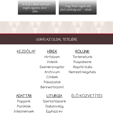
„A te jó Lelked vezessen
"...hogy fényt vigyek oda,
engem egyenes úton” –
ahol sötétség van" – elmél...
áldo...
UGRÁS AZ OLDAL TETEJÉRE
KEZDŐLAP
HÍREK
RÓLUNK
Hírfolyam
Történetünk
Videók
Püspökeink
Eseménynaptár
Alapító bulla
Archívum
Nemzeti kegyhely
Címkék
Pályázatok
Benned bízom!
ADATTÁR
LITURGIA
ÉLŐ KÖZVETÍTÉS
Papjaink
Szertartásaink
Parókiák
Dallamvilág
Intézmények
Egyházi év