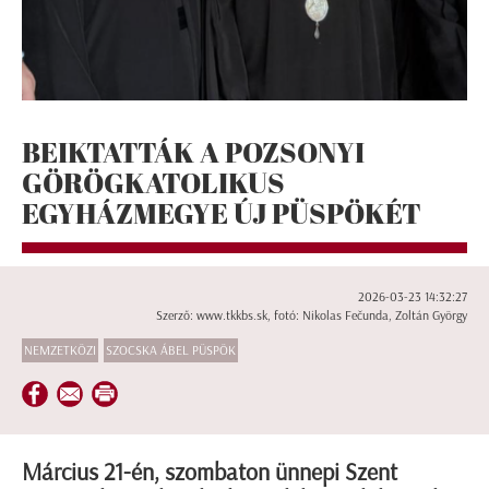
BEIKTATTÁK A POZSONYI
GÖRÖGKATOLIKUS
EGYHÁZMEGYE ÚJ PÜSPÖKÉT
2026-03-23 14:32:27
Szerző: www.tkkbs.sk, fotó: Nikolas Fečunda, Zoltán György
NEMZETKÖZI
SZOCSKA ÁBEL PÜSPÖK
Március 21-én, szombaton ünnepi Szent