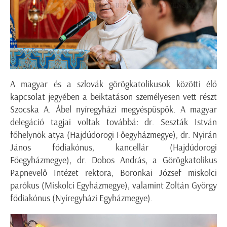
A magyar és a szlovák görögkatolikusok közötti élő
kapcsolat jegyében a beiktatáson személyesen vett részt
Szocska A. Ábel nyíregyházi megyéspüspök. A magyar
delegáció tagjai voltak továbbá: dr. Seszták István
főhelynök atya (Hajdúdorogi Főegyházmegye), dr. Nyirán
János fődiakónus, kancellár (Hajdúdorogi
Főegyházmegye), dr. Dobos András, a Görögkatolikus
Papnevelő Intézet rektora, Boronkai József miskolci
parókus (Miskolci Egyházmegye), valamint Zoltán György
fődiakónus (Nyíregyházi Egyházmegye).