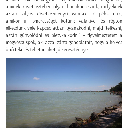
aminek következtében olyan bűnökbe esünk, melyeknek
aztán súlyos következményei vannak. Jó példa erre,
amikor új ismeretséget kötünk valakivel és rögtön
elkezdünk vele kapcsolatban gyanakodni, majd ítélkezni,
aztán gúnyolódni és pletykálkodni” – figyelmeztetett a
megyéspüspök, aki azzal zárta gondolatait, hogy a helyes
önértékelés tehet minket jó kereszténnyé.