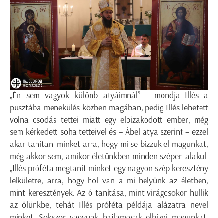
„Én sem vagyok különb atyáimnál” – mondja Illés a
pusztába menekülés közben magában, pedig Illés lehetett
volna csodás tettei miatt egy elbizakodott ember, még
sem kérkedett soha tetteivel és – Ábel atya szerint – ezzel
akar tanítani minket arra, hogy mi se bízzuk el magunkat,
még akkor sem, amikor életünkben minden szépen alakul.
„Illés próféta megtanít minket egy nagyon szép keresztény
lelkületre, arra, hogy hol van a mi helyünk az életben,
mint keresztények. Az ő tanítása, mint virágcsokor hullik
az ölünkbe, tehát Illés próféta példája alázatra nevel
minket. Sokszor vagyunk hajlamosak elbízni magunkat,