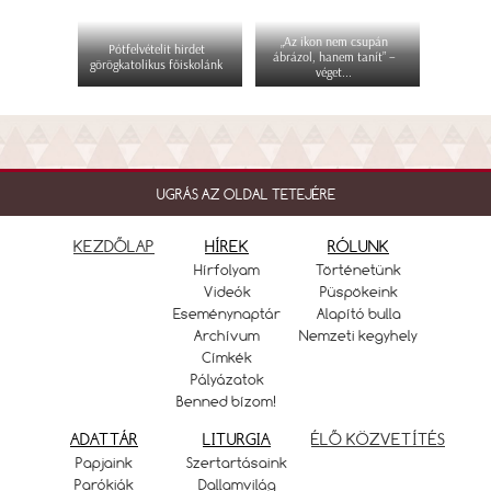
„Az ikon nem csupán
Pótfelvételit hirdet
ábrázol, hanem tanít” –
görögkatolikus főiskolánk
véget...
UGRÁS AZ OLDAL TETEJÉRE
KEZDŐLAP
HÍREK
RÓLUNK
Hírfolyam
Történetünk
Videók
Püspökeink
Eseménynaptár
Alapító bulla
Archívum
Nemzeti kegyhely
Címkék
Pályázatok
Benned bízom!
ADATTÁR
LITURGIA
ÉLŐ KÖZVETÍTÉS
Papjaink
Szertartásaink
Parókiák
Dallamvilág