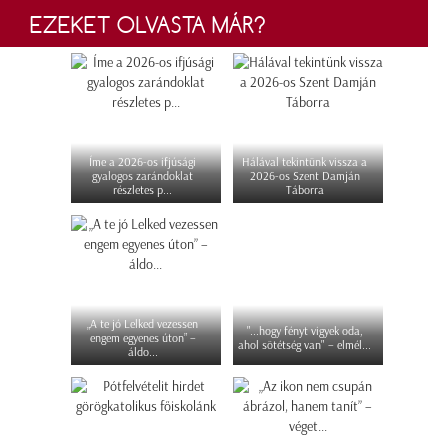
EZEKET OLVASTA MÁR?
Íme a 2026-os ifjúsági
Hálával tekintünk vissza a
gyalogos zarándoklat
2026-os Szent Damján
részletes p...
Táborra
„A te jó Lelked vezessen
"...hogy fényt vigyek oda,
engem egyenes úton” –
ahol sötétség van" – elmél...
áldo...