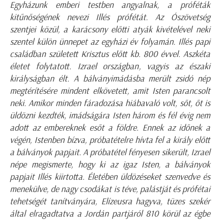
Egyházunk emberi testben angyalnak, a próféták
kitűnőségének nevezi Illés prófétát. Az Ószövetség
szentjei közül, a karácsony előtti atyák kivételével neki
szentel külön ünnepet az egyházi év folyamán. Illés papi
családban született Krisztus előtt kb. 800 évvel. Aszkéta
életet folytatott. Izrael országban, vagyis az északi
királyságban élt. A bálványimádásba merült zsidó nép
megtérítésére mindent elkövetett, amit Isten parancsolt
neki. Amikor minden fáradozása hiábavaló volt, sőt, őt is
üldözni kezdték, imádságára Isten három és fél évig nem
adott az embereknek esőt a földre. Ennek az időnek a
végén, Istenben bízva, próbatételre hívta fel a király előtt
a bálványok papjait. A próbatétel fényesen sikerült, Izrael
népe megismerte, hogy ki az igaz Isten, a bálványok
papjait Illés kiirtotta. Életében üldözéseket szenvedve és
menekülve, de nagy csodákat is téve, palástját és prófétai
tehetségét tanítványára, Elízeusra hagyva, tüzes szekér
által elragadtatva a Jordán partjáról 810 körül az égbe