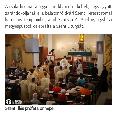
A családok már a reggeli órákban útra keltek, hogy együtt
zarándokoljanak el a balatonföldvári Szent Kereszt római
katolikus templomba, ahol Szocska A. Ábel nyíregyházi
megyéspüspök celebrálta a Szent Liturgiát.
Szent Illés próféta ünnepe