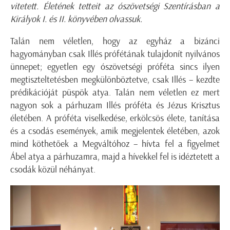
vitetett. Életének tetteit az ószövetségi Szentírásban a
Királyok I. és II. könyvében olvassuk.
Talán nem véletlen, hogy az egyház a bizánci
hagyományban csak Illés prófétának tulajdonít nyilvános
ünnepet; egyetlen egy ószövetségi próféta sincs ilyen
megtiszteltetésben megkülönböztetve, csak Illés – kezdte
prédikációját püspök atya. Talán nem véletlen ez mert
nagyon sok a párhuzam Illés próféta és Jézus Krisztus
életében. A próféta viselkedése, erkölcsös élete, tanítása
és a csodás események, amik megjelentek életében, azok
mind köthetőek a Megváltóhoz – hívta fel a figyelmet
Ábel atya a párhuzamra, majd a hívekkel fel is idéztetett a
csodák közül néhányat.