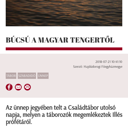
BÚCSÚ A MAGYAR TENGERTŐL
2018-07-21 10:41:10
Szerző: Hajdúdorogi Főegyházmegye
TÁBOR
SZABADIDŐ
ÜNNEP
Az ünnep jegyében telt a Családtábor utolsó
napja, melyen a táborozók megemlékeztek Illés
prófétáról.