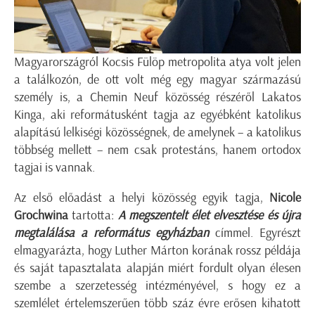
Magyarországról Kocsis Fülöp metropolita atya volt jelen
a találkozón, de ott volt még egy magyar származású
személy is, a Chemin Neuf közösség részéről Lakatos
Kinga, aki reformátusként tagja az egyébként katolikus
alapítású lelkiségi közösségnek, de amelynek – a katolikus
többség mellett – nem csak protestáns, hanem ortodox
tagjai is vannak.
Az első előadást a helyi közösség egyik tagja,
Nicole
Grochwina
tartotta:
A megszentelt élet elvesztése és újra
megtalálása a református egyházban
címmel. Egyrészt
elmagyarázta, hogy Luther Márton korának rossz példája
és saját tapasztalata alapján miért fordult olyan élesen
szembe a szerzetesség intézményével, s hogy ez a
szemlélet értelemszerűen több száz évre erősen kihatott