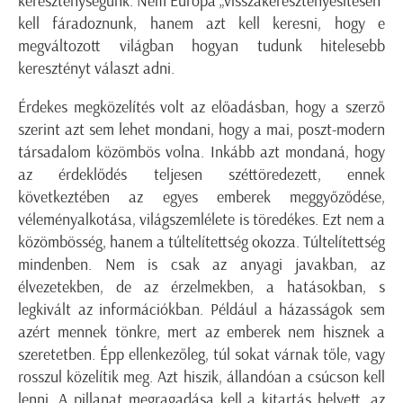
kereszténységünk. Nem Európa „visszakeresztényesítésén”
kell fáradoznunk, hanem azt kell keresni, hogy e
megváltozott világban hogyan tudunk hitelesebb
keresztényt választ adni.
Érdekes megközelítés volt az előadásban, hogy a szerző
szerint azt sem lehet mondani, hogy a mai, poszt-modern
társadalom közömbös volna. Inkább azt mondaná, hogy
az érdeklődés teljesen széttöredezett, ennek
következtében az egyes emberek meggyőződése,
véleményalkotása, világszemlélete is töredékes. Ezt nem a
közömbösség, hanem a túltelítettség okozza. Túltelítettség
mindenben. Nem is csak az anyagi javakban, az
élvezetekben, de az érzelmekben, a hatásokban, s
legkivált az információkban. Például a házasságok sem
azért mennek tönkre, mert az emberek nem hisznek a
szeretetben. Épp ellenkezőleg, túl sokat várnak tőle, vagy
rosszul közelítik meg. Azt hiszik, állandóan a csúcson kell
lenni. A pillanat megragadása kell a kitartás helyett, az