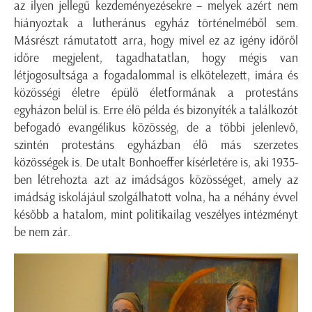
az ilyen jellegű kezdeményezésekre – melyek azért nem
hiányoztak a lutheránus egyház történelméből sem.
Másrészt rámutatott arra, hogy mivel ez az igény időről
időre megjelent, tagadhatatlan, hogy mégis van
létjogosultsága a fogadalommal is elkötelezett, imára és
közösségi életre épülő életformának a protestáns
egyházon belül is. Erre élő példa és bizonyíték a találkozót
befogadó evangélikus közösség, de a többi jelenlevő,
szintén protestáns egyházban élő más szerzetes
közösségek is. De utalt Bonhoeffer kísérletére is, aki 1935-
ben létrehozta azt az imádságos közösséget, amely az
imádság iskolájául szolgálhatott volna, ha a néhány évvel
később a hatalom, mint politikailag veszélyes intézményt
be nem zár.