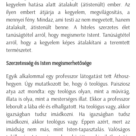
kegyelem hatása alatt átalakult (átistenült) ember. Az
ilyen embert átjárja a kegyelem, megvilágosítás, a
mennyei fény. Mindaz, ami testi az nem megvetett, hanem
átalakult, átistenült benne. A hiteles szerzetes élet
tanúságtétel arról, hogy megismerte Istent. Tanúságtétel
arról, hogy a kegyelem képes átalakítani a teremtett
természetet.
Szerzetesség és Isten megismerhetősége
Egyik alkalommal egy professzor látogatást tett Áthosz-
hegyen. Úgy mutatkozott be, hogy ő teológus. Paisziosz
atya azt mondta: egy teológus olyan, mint a művirág,
illata is olya, mint a mesterséges illat. Ekkor a professzor
leborult a lába elé és elhallgatott. Ha teológus vagy, akkor
igazságban tudsz imádkozni. Ha igazságban tudsz
imádkozni, akkor teológus vagy. Éppen azért, mert az
imádság nem más, mint Isten-tapasztalás. Valóságos