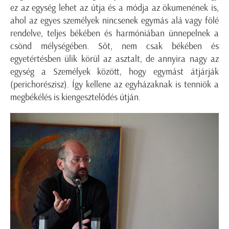
ez az egység lehet az útja és a módja az ökumenének is,
ahol az egyes személyek nincsenek egymás alá vagy fölé
rendelve, teljes békében és harmóniában ünnepelnek a
csönd mélységében. Sőt, nem csak békében és
egyetértésben ülik körül az asztalt, de annyira nagy az
egység a Személyek között, hogy egymást átjárják
(perichorészisz). Így kellene az egyházaknak is tenniök a
megbékélés is kiengesztelődés útján.