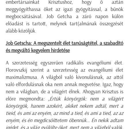
embertársainkat Krisztushoz, hogy ő aztán
meggyógyíthassa őket az igazi gyógyítással, a bűnök
megbocsátásával. Job Getcha a záró napon külön
előadást is tartott, melynek tart(almának összegzését
alább közöljük.
Job Getscha: A megszentelt élet tanúságtétel, a szabadító
és megváltó kegyelem hirdetése
A szerzetesség egyszerűen radikális evangéliumi élet.
Florovszkij szerint a szerzetesség az evangéliumi élet
maximalizmusa. A világból való kivonulásnak, az attól
való elfordulásnak oka nem annak megvetése. Igaz, hogy
nem a világban, de a világért élnek. Ahogyan Krisztus is
előre megmondta:
„Értük könyörgök: nem a világért
könyörgök, hanem azokért, akiket nekem adtál, mert a
tieid, és ami az enyém, az mind a tied, és ami a tied, az az
enyém, és én megdicsőíttetem őbennük… Én nekik adtam
igédet, és a világ gyűlölte őket, mert nem a világból valók,