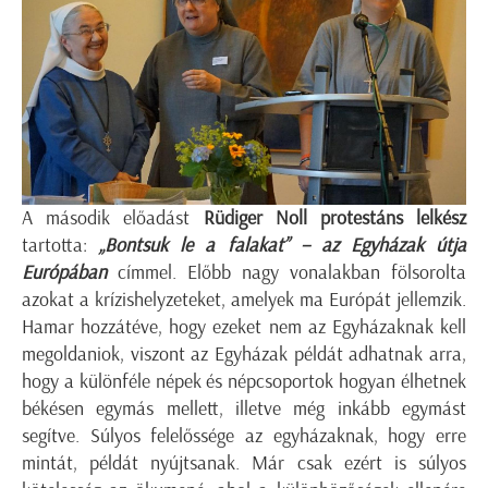
A második előadást
Rüdiger Noll protestáns lelkész
tartotta:
„Bontsuk le a falakat” – az Egyházak útja
Európában
címmel. Előbb nagy vonalakban fölsorolta
azokat a krízishelyzeteket, amelyek ma Európát jellemzik.
Hamar hozzátéve, hogy ezeket nem az Egyházaknak kell
megoldaniok, viszont az Egyházak példát adhatnak arra,
hogy a különféle népek és népcsoportok hogyan élhetnek
békésen egymás mellett, illetve még inkább egymást
segítve. Súlyos felelőssége az egyházaknak, hogy erre
mintát, példát nyújtsanak. Már csak ezért is súlyos