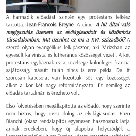
A harmadik előadást szintén egy protestáns lelkész
tartotta,
Jean-Francois Breyne
. A címe:
A hit által való
megigazulás üzenete az elvilágiasodott és közömbös
társadalomban, Mit üzenhet ez ma a XVI. századból?
A
szerző olyan evangélikus lelkipásztor, aki Párizsban az
egyesült kálvinista és lutheránus közösséget vezeti. A két
protestáns egyháznak ez a közelsége különleges francia
sajátosság, másutt talán nincs is erre példa. De itt
szorosan kapcsolat van közöttük, sőt, egy közösséget
alkot a kor két nagy reformirányzata. Ez némileg az
előadás tartalmán is érezhető volt.
Első fölvetésében megállapította az előadó, hogy szerinte
nem biztos, hogy rossz dolog az elvilágiasodás. Enzo
Bianchi (olasz rendalapító) egyenesen hasznosnak látja
annak érdekében, hogy új alapokra helyeződjék a