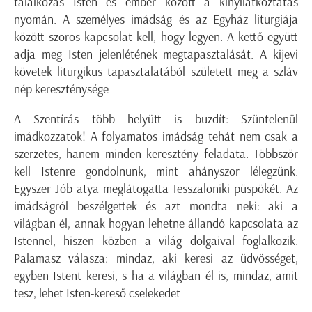
találkozás Isten és ember között a kinyilatkoztatás
nyomán. A személyes imádság és az Egyház liturgiája
között szoros kapcsolat kell, hogy legyen. A kettő együtt
adja meg Isten jelenlétének megtapasztalását. A kijevi
követek liturgikus tapasztalatából született meg a szláv
nép kereszténysége.
A Szentírás több helyütt is buzdít: Szüntelenül
imádkozzatok! A folyamatos imádság tehát nem csak a
szerzetes, hanem minden keresztény feladata. Többször
kell Istenre gondolnunk, mint ahányszor lélegzünk.
Egyszer Jób atya meglátogatta Tesszaloniki püspökét. Az
imádságról beszélgettek és azt mondta neki: aki a
világban él, annak hogyan lehetne állandó kapcsolata az
Istennel, hiszen közben a világ dolgaival foglalkozik.
Palamasz válasza: mindaz, aki keresi az üdvösséget,
egyben Istent keresi, s ha a világban él is, mindaz, amit
tesz, lehet Isten-kereső cselekedet.