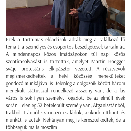
Ezek a tartalmas előadások adták meg a találkozó fő
témáit, a személyes és csoportos beszélgetések tartalmát.
A mindennapos közös imádságokon túl napi közös
szentírásolvasást is tartottak, amelyet Martin Hoegger
svájci protestáns lelkipásztor vezetett. A résztvevők
megismerkedhettek a helyi közösség menekülteket
gondozó munkájával is. Jelenleg a dolgozóik között három
menekült státusszal rendelkező asszony van, de a kis
város is sok ilyen személyt fogadott be az elmúlt évek
során. Jelenleg 52 betelepült személy van, Afganisztánból,
Irakból, Iránból származó családok, akiknek otthont és
munkát is adtak. Néhányan meg is keresztelkedtek, de a
többségük ma is moszlim.