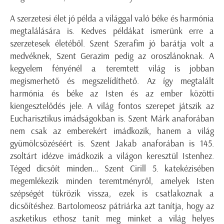
A szerzetesi élet jó példa a világgal való béke és harmónia
megtalálására is. Kedves példákat ismerünk erre a
szerzetesek életéből. Szent Szerafim jó barátja volt a
medvéknek, Szent Gerazim pedig az oroszlánoknak. A
kegyelem fényénél a teremtett világ is jobban
megismerhető és megszelídíthető. Az így megtalált
harmónia és béke az Isten és az ember közötti
kiengesztelődés jele. A világ fontos szerepet játszik az
Eucharisztikus imádságokban is. Szent Márk anaforában
nem csak az emberekért imádkozik, hanem a világ
gyümölcsözéséért is. Szent Jakab anaforában is 145.
zsoltárt idézve imádkozik a világon keresztül Istenhez.
Téged dicsőít minden… Szent Cirill 5. katekézisében
megemlékezik minden teremtményről, amelyek Isten
szépségét tükrözik vissza, ezek is csatlakoznak a
dicsőítéshez. Bartolomeosz pátriárka azt tanítja, hogy az
aszketikus ethosz tanít meg minket a világ helyes