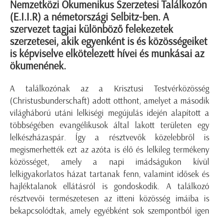
Nemzetközi Ökumenikus Szerzetesi Találkozón
(E.I.I.R) a németországi Selbitz-ben. A
szervezet tagjai különböző felekezetek
szerzetesei, akik egyenként is és közösségeiket
is képviselve elkötelezett hívei és munkásai az
ökumenének.
A találkozónak az a Krisztusi Testvérközösség
(Christusbunderschaft) adott otthont, amelyet a második
világháború utáni lelkiségi megújulás idején alapított a
többségében evangélikusok által lakott területen egy
lelkészházaspár. Így a résztvevők közelebbről is
megismerhették ezt az azóta is élő és lelkileg termékeny
közösséget, amely a napi imádságukon kívül
lelkigyakorlatos házat tartanak fenn, valamint idősek és
hajléktalanok ellátásról is gondoskodik. A találkozó
résztvevői természetesen az itteni közösség imáiba is
bekapcsolódtak, amely egyébként sok szempontból igen