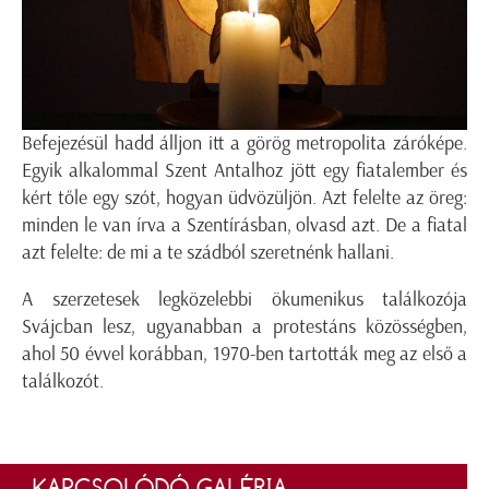
Befejezésül hadd álljon itt a görög metropolita záróképe.
Egyik alkalommal Szent Antalhoz jött egy fiatalember és
kért tőle egy szót, hogyan üdvözüljön. Azt felelte az öreg:
minden le van írva a Szentírásban, olvasd azt. De a fiatal
azt felelte: de mi a te szádból szeretnénk hallani.
A szerzetesek legközelebbi ökumenikus találkozója
Svájcban lesz, ugyanabban a protestáns közösségben,
ahol 50 évvel korábban, 1970-ben tartották meg az első a
találkozót.
KAPCSOLÓDÓ GALÉRIA