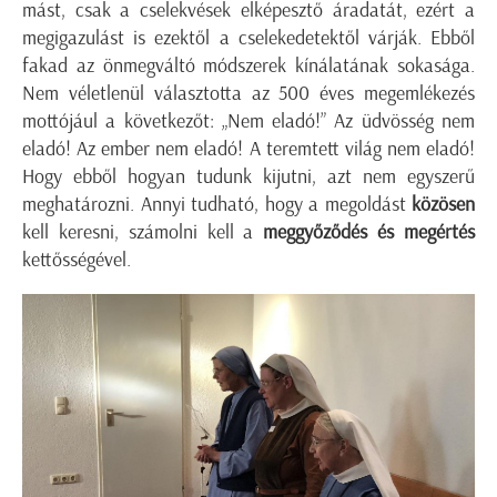
mást, csak a cselekvések elképesztő áradatát, ezért a
megigazulást is ezektől a cselekedetektől várják. Ebből
fakad az önmegváltó módszerek kínálatának sokasága.
Nem véletlenül választotta az 500 éves megemlékezés
mottójául a következőt: „Nem eladó!” Az üdvösség nem
eladó! Az ember nem eladó! A teremtett világ nem eladó!
Hogy ebből hogyan tudunk kijutni, azt nem egyszerű
meghatározni. Annyi tudható, hogy a megoldást
közösen
kell keresni, számolni kell a
meggyőződés és megértés
kettősségével.