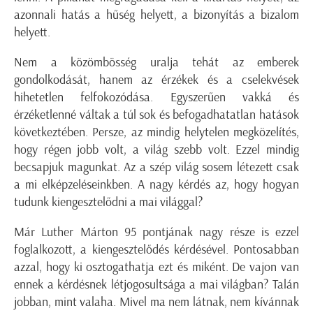
azonnali hatás a hűség helyett, a bizonyítás a bizalom
helyett.
Nem a közömbösség uralja tehát az emberek
gondolkodását, hanem az érzékek és a cselekvések
hihetetlen felfokozódása. Egyszerűen vakká és
érzéketlenné váltak a túl sok és befogadhatatlan hatások
következtében. Persze, az mindig helytelen megközelítés,
hogy régen jobb volt, a világ szebb volt. Ezzel mindig
becsapjuk magunkat. Az a szép világ sosem létezett csak
a mi elképzeléseinkben. A nagy kérdés az, hogy hogyan
tudunk kiengesztelődni a mai világgal?
Már Luther Márton 95 pontjának nagy része is ezzel
foglalkozott, a kiengesztelődés kérdésével. Pontosabban
azzal, hogy ki osztogathatja ezt és miként. De vajon van
ennek a kérdésnek létjogosultsága a mai világban? Talán
jobban, mint valaha. Mivel ma nem látnak, nem kívánnak