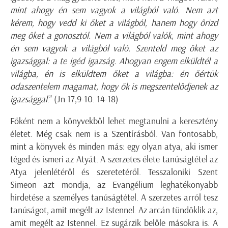
mint ahogy én sem vagyok a világból való. Nem azt
kérem, hogy vedd ki őket a világból, hanem hogy őrizd
meg őket a gonosztól. Nem a világból valók, mint ahogy
én sem vagyok a világból való. Szenteld meg őket az
igazsággal: a te igéd igazság. Ahogyan engem elküldtél a
világba, én is elküldtem őket a világba: én őértük
odaszentelem magamat, hogy ők is megszentelődjenek az
igazsággal
.” (Jn 17,9-10. 14-18)
Főként nem a könyvekből lehet megtanulni a keresztény
életet. Még csak nem is a Szentírásból. Van fontosabb,
mint a könyvek és minden más: egy olyan atya, aki ismer
téged és ismeri az Atyát. A szerzetes élete tanúságtétel az
Atya jelenlétéről és szeretetéről. Tesszaloniki Szent
Simeon azt mondja, az Evangélium leghatékonyabb
hirdetése a személyes tanúságtétel. A szerzetes arról tesz
tanúságot, amit megélt az Istennel. Az arcán tündöklik az,
amit megélt az Istennel. Ez sugárzik belőle másokra is. A