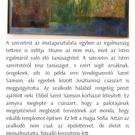
A szerzetest az imatapasztalata egyben az irgalmasság
tetteire is indítja. Hiszen az nem más, mint az Isten
irgalmáról való élő tanúságtétel. A szerzetes az Isten
szeretetéről tesz tanúságot, s ezért segít árváknak,
öregeknek, stb. Jó példa erre Vendégszerető Szent
Sámson, aki egyebek között Jusztianosz császárt is
meggyógyította. Az uralkodó hálából rengeteg pénzt
ajánlott neki. Ebből Szent Sámson kórházat létesített. Ez
annyira meglepte a császárt, hogy a palotájának
megépítésével megbízott tervezőnek azt monda, hogy
inkább templomot építsen. Ez lett a Hagia Sofia. Aztán az
uralkodó nem csak az épülettervet, de életét is
megváltoztatta, hitvalló keresztény lett.