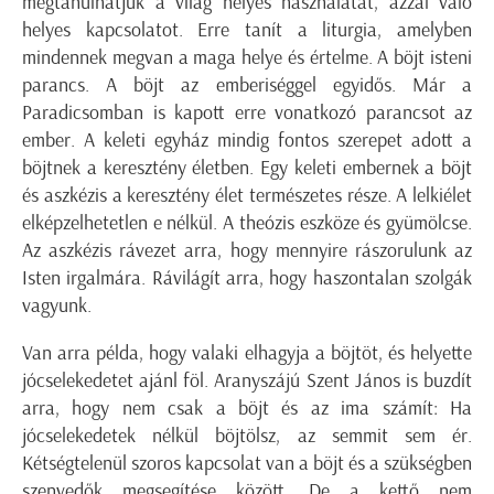
megtanulhatjuk a világ helyes használatát, azzal való
helyes kapcsolatot. Erre tanít a liturgia, amelyben
mindennek megvan a maga helye és értelme. A böjt isteni
parancs. A böjt az emberiséggel egyidős. Már a
Paradicsomban is kapott erre vonatkozó parancsot az
ember. A keleti egyház mindig fontos szerepet adott a
böjtnek a keresztény életben. Egy keleti embernek a böjt
és aszkézis a keresztény élet természetes része. A lelkiélet
elképzelhetetlen e nélkül. A theózis eszköze és gyümölcse.
Az aszkézis rávezet arra, hogy mennyire rászorulunk az
Isten irgalmára. Rávilágít arra, hogy haszontalan szolgák
vagyunk.
Van arra példa, hogy valaki elhagyja a böjtöt, és helyette
jócselekedetet ajánl föl. Aranyszájú Szent János is buzdít
arra, hogy nem csak a böjt és az ima számít: Ha
jócselekedetek nélkül böjtölsz, az semmit sem ér.
Kétségtelenül szoros kapcsolat van a böjt és a szükségben
szenvedők megsegítése között. De a kettő nem