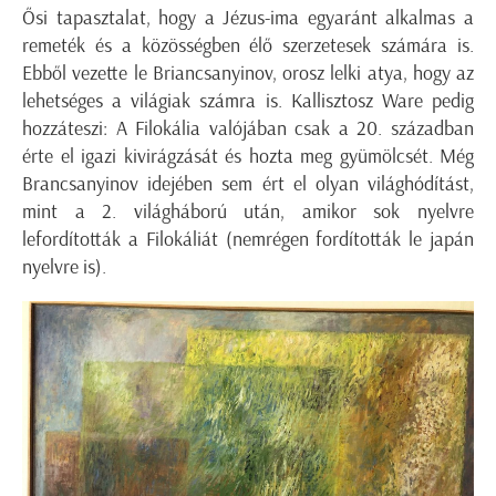
Ősi tapasztalat, hogy a Jézus-ima egyaránt alkalmas a
remeték és a közösségben élő szerzetesek számára is.
Ebből vezette le Briancsanyinov, orosz lelki atya, hogy az
lehetséges a világiak számra is. Kallisztosz Ware pedig
hozzáteszi: A Filokália valójában csak a 20. században
érte el igazi kivirágzását és hozta meg gyümölcsét. Még
Brancsanyinov idejében sem ért el olyan világhódítást,
mint a 2. világháború után, amikor sok nyelvre
lefordították a Filokáliát (nemrégen fordították le japán
nyelvre is).