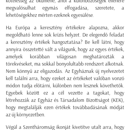
kötelesség az ökumené, ahol a különbözőségek ellenére
megvalósulhat egymás elfogadása, szeretete, a
lehetőségekhez mérten ezeknek egyesülése.
Ha Európa a keresztény értékekre alapozna, akkor
megoldható lenne sok krízis helyzet. De elegendő feladat
a keresztény értékek hangoztatása? Be kell látni, hogy
annyira összetetté vált a világunk, hogy az egyes értékek,
amelyek korábban világosan meghatározták a
törekvéseket, ma sokkal bonyolultabb rendszert alkotnak.
Nem könnyű az eligazodás. Az Egyháznak új nyelvezetet
kell találni arra, hogy ezeket az értékeket valóban vonzó
módon tudja előtárni, különben nem lesznek követhetők.
Egyebek között ez a cél vezette a tagokat, hogy
létrehozzák az Egyház és Társadalom Bizottságot (KEK),
hogy megtalálják ezen értékek továbbadásának módját
az új környezetben.
Végül a Szentháromság ikonját kivetítve utalt arra, hogy