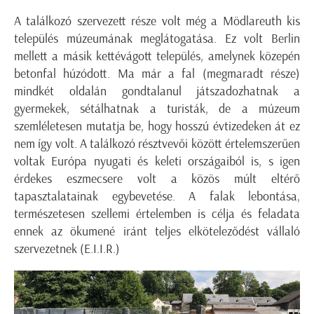
A találkozó szervezett része volt még a Mödlareuth kis
település múzeumának meglátogatása. Ez volt Berlin
mellett a másik kettévágott település, amelynek közepén
betonfal húzódott. Ma már a fal (megmaradt része)
mindkét oldalán gondtalanul játszadozhatnak a
gyermekek, sétálhatnak a turisták, de a múzeum
szemléletesen mutatja be, hogy hosszú évtizedeken át ez
nem így volt. A találkozó résztvevői között értelemszerűen
voltak Európa nyugati és keleti országaiból is, s igen
érdekes eszmecsere volt a közös múlt eltérő
tapasztalatainak egybevetése. A falak lebontása,
természetesen szellemi értelemben is célja és feladata
ennek az ökumené iránt teljes elköteleződést vállaló
szervezetnek (E.I.I.R.)