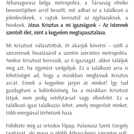
Athanagorasz belga metropolita, a Társaság elnöke
bevezetőjében arról beszélt, mit adhat ez a találkozó a
jelenlevőknek, s rajtuk keresztül az egyházaknak, a
híveknek.
Jézus Krisztus a mi igazságunk – Az Istennek
szentelt élet, mint a kegyelem megtapasztalása.
Mi Krisztust választottuk, őt akarjuk követni – szólt a
szerzetesek hivatásáról a szintén szerzetes metropolita.
Amikor Krisztust keressük, az ő igazságát, akkor találjuk
meg azt, ha egymást szolgáljuk. Ez a találkozó arra is
lehetőséget ad, hogy a másikban meglássuk Krisztus
arcát. Ennek a kegyelme járjon át minket! Így tud
gazdagítani a különbözőség, ha a másikban Krisztust
látjuk, nem pedig vetélytársat vagy ellenfelet. Ez a
találkozó igazi találkozás lehet, amely megerősít minket,
több energiával térhetünk haza.
Fölidézte még az ortodox főpap, Palamasz Szent Gergely
tanítását, aki maga is előbb Áthosz-hegyi szerzetes volt,