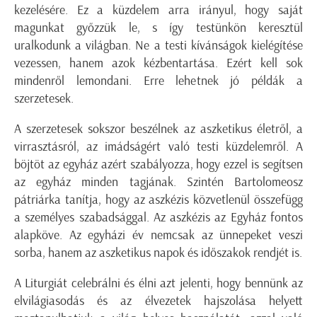
kezelésére. Ez a küzdelem arra irányul, hogy saját
magunkat győzzük le, s így testünkön keresztül
uralkodunk a világban. Ne a testi kívánságok kielégítése
vezessen, hanem azok kézbentartása. Ezért kell sok
mindenről lemondani. Erre lehetnek jó példák a
szerzetesek.
A szerzetesek sokszor beszélnek az aszketikus életről, a
virrasztásról, az imádságért való testi küzdelemről. A
böjtöt az egyház azért szabályozza, hogy ezzel is segítsen
az egyház minden tagjának. Szintén Bartolomeosz
pátriárka tanítja, hogy az aszkézis közvetlenül összefügg
a személyes szabadsággal. Az aszkézis az Egyház fontos
alapköve. Az egyházi év nemcsak az ünnepeket veszi
sorba, hanem az aszketikus napok és időszakok rendjét is.
A Liturgiát celebrálni és élni azt jelenti, hogy bennünk az
elvilágiasodás és az élvezetek hajszolása helyett