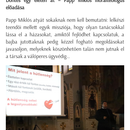
Döntés egy életen át – Papp Miklós morálteológus
előadása
Papp Miklós atyát sokaknak nem kell bemutatni: lelkészi
teendői mellett egyik missziója, hogy olyan tanácsokkal
lássa el a házasokat, amiktől fejlődhet kapcsolatuk, a
bajba jutottaknak pedig kézzel fogható megoldásokat
javasoljon, melyeknek köszönhetően talán nem jutnak el
a társak a válóperes ügyvédig…