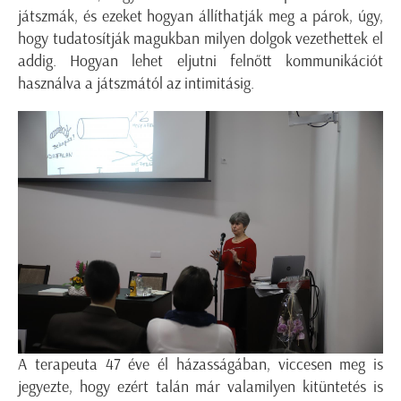
játszmák, és ezeket hogyan állíthatják meg a párok, úgy,
hogy tudatosítják magukban milyen dolgok vezethettek el
addig. Hogyan lehet eljutni felnőtt kommunikációt
használva a játszmától az intimitásig.
A terapeuta 47 éve él házasságában, viccesen meg is
jegyezte, hogy ezért talán már valamilyen kitüntetés is