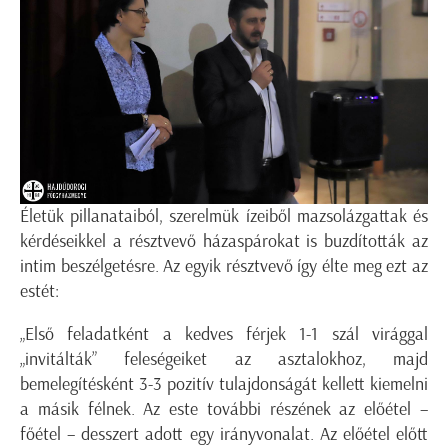
Életük pillanataiból, szerelmük ízeiből mazsolázgattak és
kérdéseikkel a résztvevő házaspárokat is buzdították az
intim beszélgetésre. Az egyik résztvevő így élte meg ezt az
estét:
„Első feladatként a kedves férjek 1-1 szál virággal
„invitálták” feleségeiket az asztalokhoz, majd
bemelegítésként 3-3 pozitív tulajdonságát kellett kiemelni
a másik félnek. Az este további részének az előétel –
főétel – desszert adott egy irányvonalat. Az előétel előtt