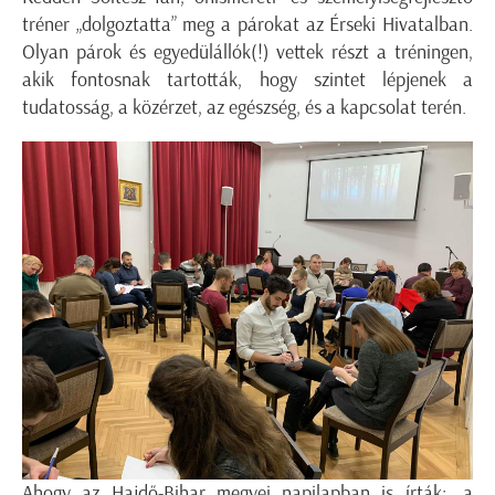
tréner „dolgoztatta” meg a párokat az Érseki Hivatalban.
Olyan párok és egyedülállók(!) vettek részt a tréningen,
akik fontosnak tartották, hogy szintet lépjenek a
tudatosság, a közérzet, az egészség, és a kapcsolat terén.
Ahogy az Hajdő-Bihar megyei napilapban is írták: „a