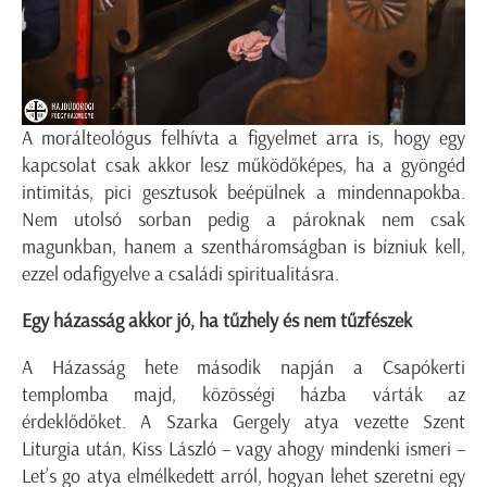
A morálteológus felhívta a figyelmet arra is, hogy egy
kapcsolat csak akkor lesz működőképes, ha a gyöngéd
intimitás, pici gesztusok beépülnek a mindennapokba.
Nem utolsó sorban pedig a pároknak nem csak
magunkban, hanem a szentháromságban is bízniuk kell,
ezzel odafigyelve a családi spiritualitásra.
Egy házasság akkor jó, ha tűzhely és nem tűzfészek
A Házasság hete második napján a Csapókerti
templomba majd, közösségi házba várták az
érdeklődőket. A Szarka Gergely atya vezette Szent
Liturgia után, Kiss László – vagy ahogy mindenki ismeri –
Let’s go atya elmélkedett arról, hogyan lehet szeretni egy