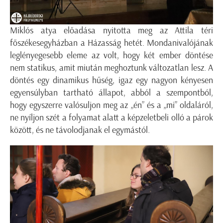
Miklós atya előadása nyitotta meg az Attila téri
főszékesegyházban a Házasság hetét. Mondanivalójának
leglényegesebb eleme az volt, hogy két ember döntése
nem statikus, amit miután meghoztunk változatlan lesz. A
döntés egy dinamikus hűség, igaz egy nagyon kényesen
egyensúlyban tartható állapot, abból a szempontból,
hogy egyszerre valósuljon meg az „én” és a „mi” oldaláról,
ne nyíljon szét a folyamat alatt a képzeletbeli olló a párok
között, és ne távolodjanak el egymástól.