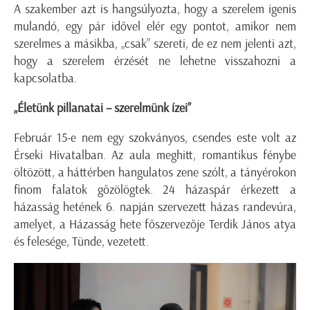
A szakember azt is hangsúlyozta, hogy a szerelem igenis
mulandó, egy pár idővel elér egy pontot, amikor nem
szerelmes a másikba, „csak” szereti, de ez nem jelenti azt,
hogy a szerelem érzését ne lehetne visszahozni a
kapcsolatba.
„Életünk pillanatai – szerelmünk ízei”
Február 15-e nem egy szokványos, csendes este volt az
Érseki Hivatalban. Az aula meghitt, romantikus fénybe
öltözött, a háttérben hangulatos zene szólt, a tányérokon
finom falatok gőzölögtek. 24 házaspár érkezett a
házasság hetének 6. napján szervezett házas randevúra,
amelyet, a Házasság hete főszervezője Terdik János atya
és felesége, Tünde, vezetett.