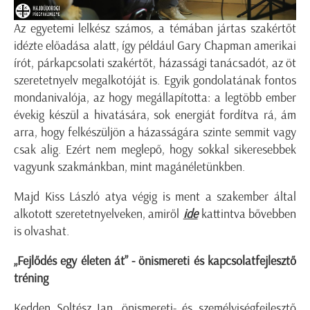
Az egyetemi lelkész számos, a témában jártas szakértőt
idézte előadása alatt, így például Gary Chapman amerikai
írót, párkapcsolati szakértőt, házassági tanácsadót, az öt
szeretetnyelv megalkotóját is. Egyik gondolatának fontos
mondanivalója, az hogy megállapította: a legtöbb ember
évekig készül a hivatására, sok energiát fordítva rá, ám
arra, hogy felkészüljön a házasságára szinte semmit vagy
csak alig. Ezért nem meglepő, hogy sokkal sikeresebbek
vagyunk szakmánkban, mint magánéletünkben.
Majd Kiss László atya végig is ment a szakember által
alkotott szeretetnyelveken, amiről
ide
kattintva bővebben
is olvashat.
„Fejlődés egy életen át” - önismereti és kapcsolatfejlesztő
tréning
Kedden Soltész Ian, önismereti- és személyiségfejlesztő