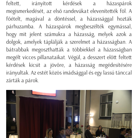
feltett, irányított kérdések a házaspárok
megismerkedését, az első randevúkat elevenítették föl. A
főételt, magával a döntéssel, a házassággal hozták
párhuzamba. A házaspárok megbeszélték egymással,
hogy mit jelent számukra a házasság, melyek azok a
dolgok, amelyek táplálják a szerelmet a házasságban. A
bátrabbak megoszthatták a többiekkel a házasságban
megélt vicces pillanataikat. Végül, a desszert előtt feltett
kérdések kicsit a jövőre, a házasság megédesítésére
irányultak. Az estét közös imádsággal és egy lassú tánccal
zárták a párok.