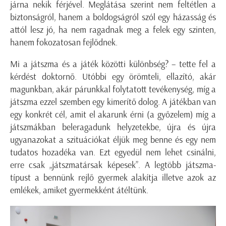
járna nekik férjével. Meglátása szerint nem feltétlen a
biztonságról, hanem a boldogságról szól egy házasság és
attól lesz jó, ha nem ragadnak meg a felek egy szinten,
hanem fokozatosan fejlődnek.
Mi a játszma és a játék közötti különbség? – tette fel a
kérdést doktornő. Utóbbi egy örömteli, ellazító, akár
magunkban, akár párunkkal folytatott tevékenység, míg a
játszma ezzel szemben egy kimerítő dolog. A játékban van
egy konkrét cél, amit el akarunk érni (a győzelem) míg a
játszmákban beleragadunk helyzetekbe, újra és újra
ugyanazokat a szituációkat éljük meg benne és egy nem
tudatos hozadéka van. Ezt egyedül nem lehet csinálni,
erre csak „játszmatársak képesek”. A legtöbb játszma-
típust a bennünk rejlő gyermek alakítja illetve azok az
emlékek, amiket gyermekként átéltünk.