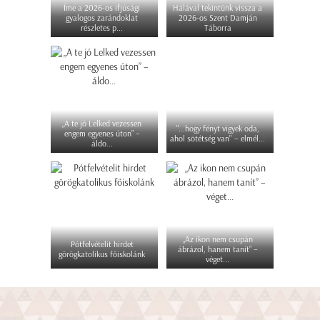
Íme a 2026-os ifjúsági
Hálával tekintünk vissza a
gyalogos zarándoklat
2026-os Szent Damján
részletes p...
Táborra
„A te jó Lelked vezessen
"...hogy fényt vigyek oda,
engem egyenes úton” –
ahol sötétség van" – elmél...
áldo...
„Az ikon nem csupán
Pótfelvételit hirdet
ábrázol, hanem tanít” –
görögkatolikus főiskolánk
véget...