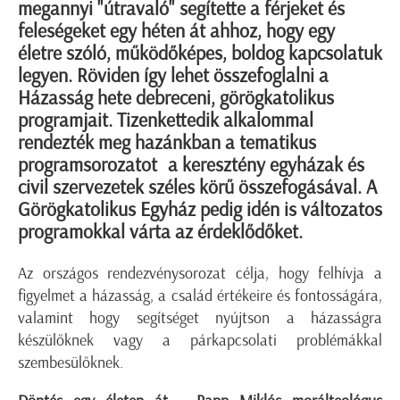
megannyi "útravaló" segítette a férjeket és
feleségeket egy héten át ahhoz, hogy egy
életre szóló, működőképes, boldog kapcsolatuk
legyen. Röviden így lehet összefoglalni a
Házasság hete debreceni, görögkatolikus
programjait. Tizenkettedik alkalommal
rendezték meg hazánkban a tematikus
programsorozatot a keresztény egyházak és
civil szervezetek széles körű összefogásával. A
Görögkatolikus Egyház pedig idén is változatos
programokkal várta az érdeklődőket.
Az országos rendezvénysorozat célja, hogy felhívja a
figyelmet a házasság, a család értékeire és fontosságára,
valamint hogy segítséget nyújtson a házasságra
készülőknek vagy a párkapcsolati problémákkal
szembesülőknek.