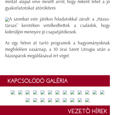
mintát alapul véve mesélt arról, hogy miként lehet a jó
gyakorlatotokat átörökíteni.
A szombat este játékos feladatokkal zárult: a „Házas-
társas” keretében vetélkedhettek a családok, hogy
kiderüljön mennyire jó csapatjátékosok.
Az egy héten át tartó programok a hagyományoknak
megfelelően vasárnap, a 10 órai Szent Litrugia után a
házaspárok megáldásával ért véget.
KAPCSOLÓDÓ GALÉRIA
VEZETŐ HÍREK