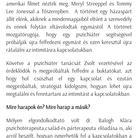
amerikai filmet nézték meg, Meryl Streeppel és Tommy
Lee Jonessal a főszerepben. A történet egy házaspárt
állít elénk, akiknek a mindennapjaiból eltűnt a szenvedély
és ennek folytán eltávolodtak egymástól. A történet
mozgatórugója, hogy egy pszichiáter segítségével
próbálják újra felfedezni egymást és ezen keresztül újra
rátalálni az intimitásra kapcsolatukban.
Követve a pszichiáter tanácsát Zsolt vezetésével az
érdeklődők is megpróbálták felfedni a buktatókat, azt
hogy hol csúszhat el egy kapcsolat és ezután
megpróbáltak, stratégiát kidolgozni, hogyan lehet újra
megtalálni és fenntartani az intimitást a kapcsolatokban.
Mire harapok én? Mire harap a másik?
Mélyen elgondolkodtató volt dr. Balogh Klára
pszichoterapeuta,család-és párterapeuta előadása is, aki
arról beszélt, hogyan ismerhetők fel a kapcsolatokban a