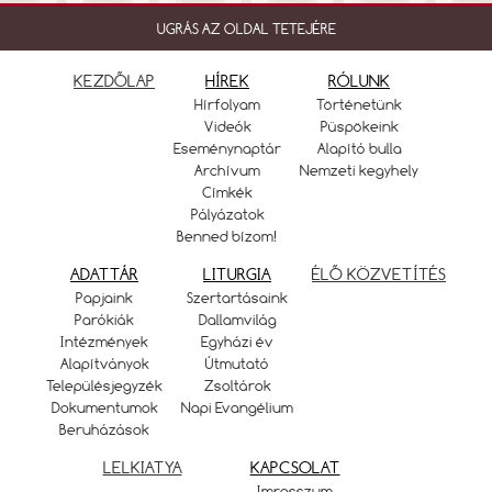
UGRÁS AZ OLDAL TETEJÉRE
KEZDŐLAP
HÍREK
RÓLUNK
Hírfolyam
Történetünk
Videók
Püspökeink
Eseménynaptár
Alapító bulla
Archívum
Nemzeti kegyhely
Címkék
Pályázatok
Benned bízom!
ADATTÁR
LITURGIA
ÉLŐ KÖZVETÍTÉS
Papjaink
Szertartásaink
Parókiák
Dallamvilág
Intézmények
Egyházi év
Alapítványok
Útmutató
Településjegyzék
Zsoltárok
Dokumentumok
Napi Evangélium
Beruházások
LELKIATYA
KAPCSOLAT
Imresszum