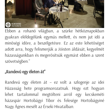
Ebben a rohanó világban, a szürke hétköznapokban
gyakran eléldegélünk egymás mellett, és nem jut idő a
minőségi időre, a beszélgetésre. Ez az este lehetőséget
adott arra, hogy felismerjük a Jóisten áldását, kegyelmét
házasságunkban és megerősítsük egymást ebben a szent
szövetségben.”
„Randevú egy életen át”
Randevú egy életen át – ez volt a szlogenje az idei
Házasság hete programsorozatnak. Hogy ezt hogyan
lehet tartalommal megtölteni arról egy kecskeméti
házaspár Hortobágyi Tibor és felesége Hortobágyiné
Nagy Ágnes mesélt az Érseki Hivatalban.