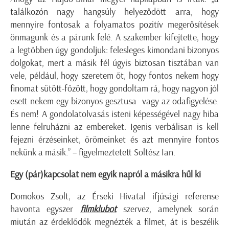
találkozón nagy hangsúly helyeződött arra, hogy
mennyire fontosak a folyamatos pozitív megerősítések
önmagunk és a párunk felé. A szakember kifejtette, hogy
a legtöbben úgy gondoljuk: felesleges kimondani bizonyos
dolgokat, mert a másik fél úgyis biztosan tisztában van
vele, például, hogy szeretem őt, hogy fontos nekem hogy
finomat sütött-főzött, hogy gondoltam rá, hogy nagyon jól
esett nekem egy bizonyos gesztusa vagy az odafigyelése.
És nem! A gondolatolvasás isteni képességével nagy hiba
lenne felruházni az embereket. Igenis verbálisan is kell
fejezni érzéseinket, örömeinket és azt mennyire fontos
nekünk a másik.” – figyelmeztetett Soltész Ian.
Egy (pár)kapcsolat nem egyik napról a másikra hűl ki
Domokos Zsolt, az Érseki Hivatal ifjúsági referense
havonta egyszer
filmklubot
szervez, amelynek során
miután az érdeklődők megnézték a filmet, át is beszélik