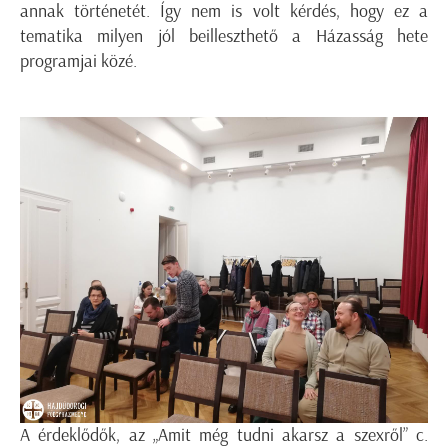
annak történetét. Így nem is volt kérdés, hogy ez a
tematika milyen jól beilleszthető a Házasság hete
programjai közé.
A érdeklődők, az „Amit még tudni akarsz a szexről” c.