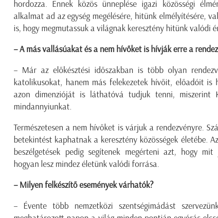
hordozza. Ennek közös ünneplése igazi közösségi élmén
alkalmat ad az egység megélésére, hitünk elmélyítésére, va
is, hogy megmutassuk a világnak keresztény hitünk valódi ér
– A más vallásúakat és a nem hívőket is hívják erre a rende
– Már az előkésztési időszakban is több olyan rendez
katolikusokat, hanem más felekezetek hívőit, előadóit is h
azon dimenzióját is láthatóvá tudjuk tenni, miszerint 
mindannyiunkat.
Természetesen a nem hívőket is várjuk a rendezvényre. Sz
betekintést kaphatnak a keresztény közösségek életébe. A
beszélgetések pedig segítenek megérteni azt, hogy mit j
hogyan lesz mindez életünk valódi forrása.
– Milyen felkészítő események várhatók?
– Évente több nemzetközi szentségimádást szervezünk
meghatározott napon a világ minden pontján egyórás elcs