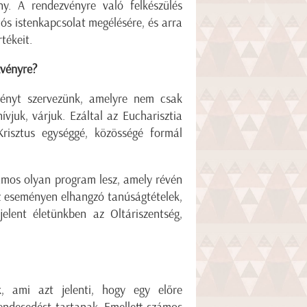
y. A rendezvényre való felkészülés
lós istenkapcsolat megélésére, és arra
tékeit.
zvényre?
vényt szervezünk, amelyre nem csak
ívjuk, várjuk. Ezáltal az Eucharisztia
Krisztus egységgé, közösségé formál
ámos olyan program lesz, amely révén
z eseményen elhangzó tanúságtételek,
elent életünkben az Oltáriszentség,
, ami azt jelenti, hogy egy előre
endesedést tartanak. Emellett számos