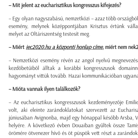
– Mit jelent az eucharisztikus kongresszus kifejezés?
– Egy olyan nagyszabású, nemzetközi – azaz több országból 
esemény, melynek középpontjában Krisztus értünk vállal
melyet az Oltáriszentség testesít meg.
– Miért
iec2020.hu a központi honlap címe
, miért nem ne
– Nemzetközi esemény révén az angol nyelvű megnevezés (
kezdőbetűiből álltak a korábbi kongresszusok domainne
hagyományt vittük tovább. Hazai kommunikációban ugyanakk
– Mióta vannak ilyen találkozók?
– Az eucharisztikus kongresszusok kezdeményezője Emilie
volt, aki eleinte zarándoklatokat szervezett az Euchari
júniusában Avignonba, majd egy hónappal később Arsba, Vi
helyére. A következő évben Douaiban gyűltek össze Tamis
örömére ötvenezer hívő és öt püspök vett részt a zarándokl