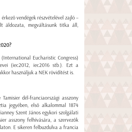
érkező vendégek részvételével zajló –
t áldozata, megváltásunk titka áll,
k2020?
International Eucharistic Congress)
vei (iec2012, iec2016 stb.). Ezt a
or használjuk a NEK rövidítést is.
 Tamisier dél-franciaországi asszony
sztia jegyében, első alkalommal 1874
anney Szent János egykori szolgálati
ier asszony felhívására, a szervezők
aton. E sikeren felbuzdulva a francia