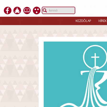
KEZDŐLAP
HÍREK