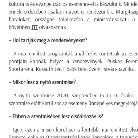
kulturális és evangelizációs eseménnyel is készülünk. Minde
ennek érdekében családi napot is rendezünk a Margitszig
fiatalokat, országos találkozóra a ministránsokat. A
bővebben
ITT
olvashatnak.
– Hol tartják meg a rendezvényeket?
– A már említett programtáblánál fel is tüntettük az ese
pontjain kapnak helyet a rendezvények: Puskás Fere
Sportaréna, Kossuth tér, Hősök tere, Szent István-bazilika.
– Mikor lesz a nyitó szentmise?
– A nyitó szentmise 2020. szeptember 13-án 16 órakor 
szentmise előtt kerül sor az esemény ünnepélyes megnyitójá
– Ebben a szentmisében lesz elsőáldozás is?
– Igen, ezen a misén kerül sor a fentebb már említett els
üzenete, célja az Oltáriszentség közös ünneplése, a tanúsá