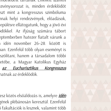
ezvénysorozat is, minden érdeklődőt
eszt mint a kongresszus szimbóluma
nnak helyi rendezvények, előadások,
pülésre ellátogatunk, hogy a jövő évi
ődőkkel. Az ifjúság számára tábort
zeptemberben hatezer fiatalt várunk a
n idén november 26–28. között is
ban. Ezenfelül több olyan eseményt is
szólítani, hanem a társadalom többi
életébe, a Magyar Katolikus Egyház
l
az Eucharisztikus Kongresszus
hatnak az érdeklődők.
lesz közös elsőáldozás is, amelyre
idén
ének plébánosán keresztül. Ezenfelül
 fakultációk is lesznek, valamint több