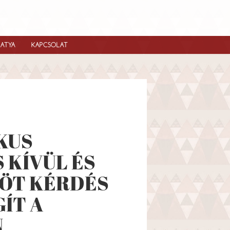
IATYA
KAPCSOLAT
KUS
 KÍVÜL ÉS
NÖT KÉRDÉS
GÍT A
N