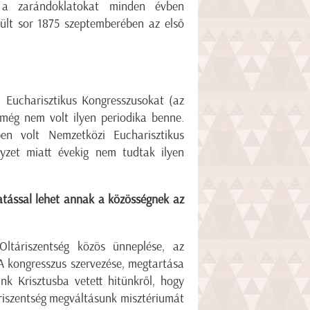
y a zarándoklatokat minden évben
erült sor 1875 szeptemberében az első
 Eucharisztikus Kongresszusokat (az
 még nem volt ilyen periodika benne.
n volt Nemzetközi Eucharisztikus
lyzet miatt évekig nem tudtak ilyen
hatással lehet annak a közösségnek az
ltáriszentség közös ünneplése, az
 A kongresszus szervezése, megtartása
k Krisztusba vetett hitünkről, hogy
áriszentség megváltásunk misztériumát