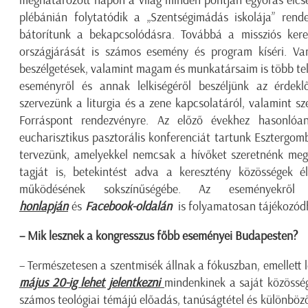
plébánián folytatódik a „Szentségimádás iskolája” rend
bátorítunk a bekapcsolódásra. Továbbá a missziós ker
országjárását is számos esemény és program kíséri. Va
beszélgetések, valamint magam és munkatársaim is több tele
eseményről és annak lelkiségéről beszéljünk az érdekl
szervezünk a liturgia és a zene kapcsolatáról, valamint s
Forráspont rendezvényre. Az előző évekhez hasonlóa
eucharisztikus pasztorális konferenciát tartunk Esztergom
tervezünk, amelyekkel nemcsak a hívőket szeretnénk meg
tagját is, betekintést adva a keresztény közösségek 
működésének sokszínűségébe. Az eseményekrő
honlapján
és
Facebook-oldalán
is folyamatosan tájékozód
– Mik lesznek a kongresszus főbb eseményei Budapesten?
– Természetesen a szentmisék állnak a fókuszban, emellett 
május 20-ig lehet jelentkezni
mindenkinek a saját közösség
számos teológiai témájú előadás, tanúságtétel és különböző