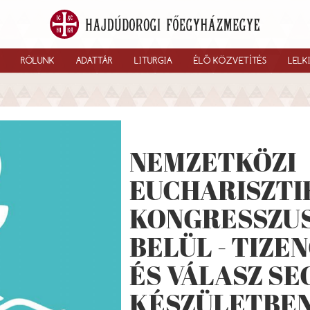
RÓLUNK
ADATTÁR
LITURGIA
ÉLŐ KÖZVETÍTÉS
LELK
NEMZETKÖZI
EUCHARISZTI
KONGRESSZUS
BELÜL - TIZE
ÉS VÁLASZ SE
KÉSZÜLETBE