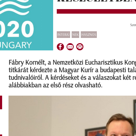
Sze
INTERJÚ
NEK
HASZNOS
Fábry Kornélt, a Nemzetközi Eucharisztikus Kon
titkárát kérdezte a Magyar Kurír a budapesti talá
tudnivalóiról. A kérdéseket és a válaszokat két 
alábbiakban az első rész olvasható.