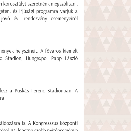
n korosztályt szeretnénk megszólítani,
eten, és ifjúsági programra várjuk a
 jövő évi rendezvény eseményeiről
mények helyszíneit. A főváros kiemelt
nc Stadion, Hungexpo, Papp László
lesz a Puskás Ferenc Stadionban. A
ra.
őáldozásra is. A Kongresszus központi
gtétel. Mi lehetne szebb nyitóeseménye