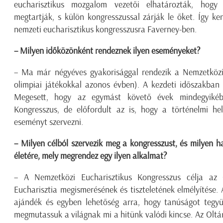
eucharisztikus mozgalom vezetői elhatározták, hog
megtartják, s külön kongresszussal zárják le őket. Így k
nemzeti eucharisztikus kongresszusra Faverney-ben.
– Milyen időközönként rendeznek ilyen eseményeket?
– Ma már négyéves gyakorisággal rendezik a Nemzetközi
olimpiai játékokkal azonos évben). A kezdeti időszakban
Megesett, hogy az egymást követő évek mindegyikébe
Kongresszus, de előfordult az is, hogy a történelmi he
eseményt szervezni.
– Milyen célból szervezik meg a kongresszust, és milyen 
életére, mely megrendez egy ilyen alkalmat?
– A Nemzetközi Eucharisztikus Kongresszus célja az O
Eucharisztia megismerésének és tiszteletének elmélyítése.
ajándék és egyben lehetőség arra, hogy tanúságot tegyün
megmutassuk a világnak mi a hitünk valódi kincse. Az Olt