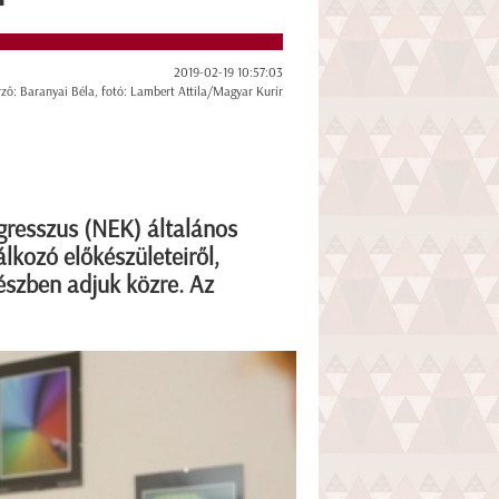
2019-02-19 10:57:03
rző: Baranyai Béla, fotó: Lambert Attila/Magyar Kurír
gresszus (NEK) általános
lkozó előkészületeiről,
részben adjuk közre. Az