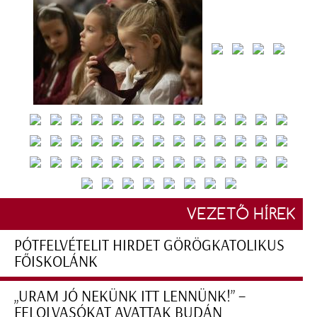
VEZETŐ HÍREK
PÓTFELVÉTELIT HIRDET GÖRÖGKATOLIKUS
FŐISKOLÁNK
„URAM JÓ NEKÜNK ITT LENNÜNK!” –
FELOLVASÓKAT AVATTAK BUDÁN