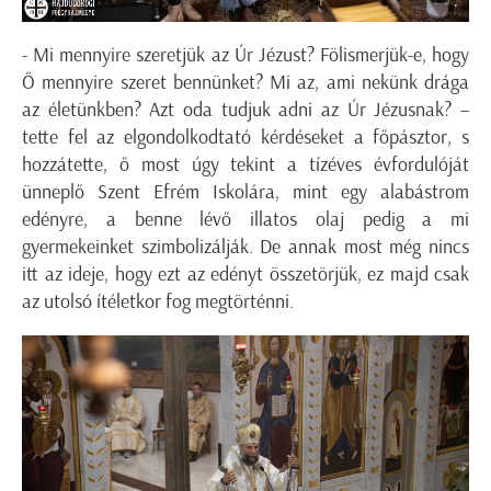
- Mi mennyire szeretjük az Úr Jézust? Fölismerjük-e, hogy
Ő mennyire szeret bennünket? Mi az, ami nekünk drága
az életünkben? Azt oda tudjuk adni az Úr Jézusnak? –
tette fel az elgondolkodtató kérdéseket a főpásztor, s
hozzátette, ő most úgy tekint a tízéves évfordulóját
ünneplő Szent Efrém Iskolára, mint egy alabástrom
edényre, a benne lévő illatos olaj pedig a mi
gyermekeinket szimbolizálják. De annak most még nincs
itt az ideje, hogy ezt az edényt összetörjük, ez majd csak
az utolsó ítéletkor fog megtörténni.