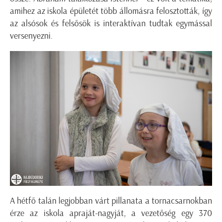
amihez az iskola épületét több állomásra felosztották, így
az alsósok és felsősök is interaktívan tudtak egymással
versenyezni.
A hétfő talán legjobban várt pillanata a tornacsarnokban
érze az iskola apraját-nagyját, a vezetőség egy 370