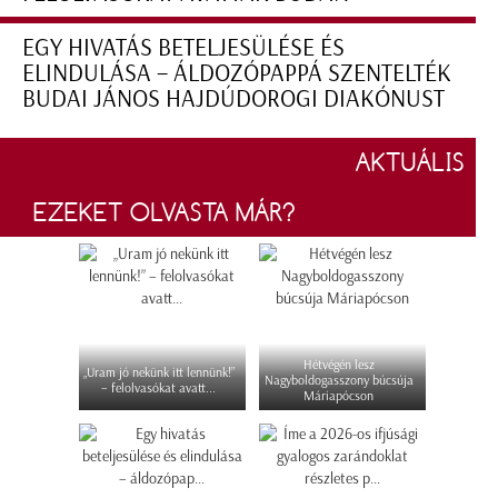
EGY HIVATÁS BETELJESÜLÉSE ÉS
ELINDULÁSA – ÁLDOZÓPAPPÁ SZENTELTÉK
BUDAI JÁNOS HAJDÚDOROGI DIAKÓNUST
AKTUÁLIS
EZEKET OLVASTA MÁR?
Hétvégén lesz
„Uram jó nekünk itt lennünk!”
Nagyboldogasszony búcsúja
– felolvasókat avatt...
Máriapócson