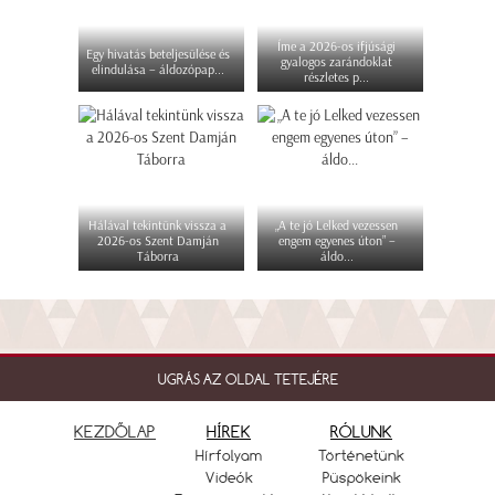
Íme a 2026-os ifjúsági
Egy hivatás beteljesülése és
gyalogos zarándoklat
elindulása – áldozópap...
részletes p...
Hálával tekintünk vissza a
„A te jó Lelked vezessen
2026-os Szent Damján
engem egyenes úton” –
Táborra
áldo...
UGRÁS AZ OLDAL TETEJÉRE
KEZDŐLAP
HÍREK
RÓLUNK
Hírfolyam
Történetünk
Videók
Püspökeink