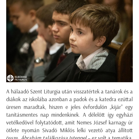
A hálaadó Szent Liturgia után visszatértek a tanárok és a
diákok az iskolába azonban a padok és a katedra ezúttal
üresen maradtak, hiszen e jeles évfordulón „kijár” egy
tanításmentes nap mindenkinek. A délelőtt így egyházi
vetélkedővel folytatódott, amit Nemes József karnagy úr
ötlete nyomán Sivadó Miklós lelki vezető atya állított
össze.
Ábrahám találkozása Istennel
– ez volt a tematika,