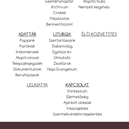
Eseménynaptár
Alapító bulla
Archívum
Nemzeti kegyhely
Címkék
Pályázatok
Benned bízom!
ADATTÁR
LITURGIA
ÉLŐ KÖZVETÍTÉS
Papjaink
Szertartásaink
Parókiák
Dallamvilág
Intézmények
Egyházi év
Alapítványok
Útmutató
Településjegyzék
Zsoltárok
Dokumentumok
Napi Evangélium
Beruházások
LELKIATYA
KAPCSOLAT
Imresszum
Elérhetőség
Ajánlott oldalak
Visszajelzés
Gyermekvédelmi bejelentés