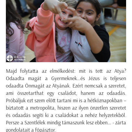
Majd folytatta az elmélkedést: mit is tett az Atya?
Odaadta magát a Gyermeknek…és Jézus is teljesen
odaadta Önmagát az Atyának. Ezért nemcsak a szeretet,
ami összetarthat egy családot, hanem az odaadás.
Próbáljuk ezt szem előtt tartani mi is a hétköznapokban –
bíztatott a metropolita, hiszen az ilyen önzetlen szeretet
és odaadás segíti ki a családokat a nehéz helyzetekből.
Persze a Szentlélek mindig támaszunk lesz ebben… - zárta
gondolatait a főpásztor.