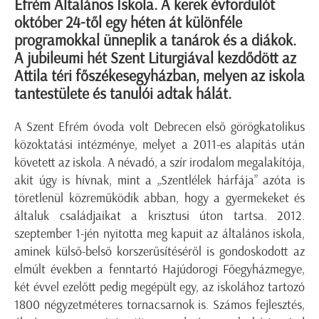
Efrém Általános Iskola. A kerek évfordulót
október 24-től egy héten át különféle
programokkal ünneplik a tanárok és a diákok.
A jubileumi hét Szent Liturgiával kezdődött az
Attila téri főszékesegyházban, melyen az iskola
tantestülete és tanulói adtak hálát.
A Szent Efrém óvoda volt Debrecen első görögkatolikus
közoktatási intézménye, melyet a 2011-es alapítás után
követett az iskola. A névadó, a szír irodalom megalakítója,
akit úgy is hívnak, mint a „Szentlélek hárfája” azóta is
töretlenül közreműködik abban, hogy a gyermekeket és
általuk családjaikat a krisztusi úton tartsa. 2012.
szeptember 1-jén nyitotta meg kapuit az általános iskola,
aminek külső-belső korszerűsítéséről is gondoskodott az
elmúlt években a fenntartó Hajúdorogi Főegyházmegye,
két évvel ezelőtt pedig megépült egy, az iskolához tartozó
1800 négyzetméteres tornacsarnok is. Számos fejlesztés,