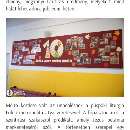
élmény, megannyi Lautitas eredmény, melyekért mind
hálát lehet adni a jubileumi héten.
Méltó kezdete volt az ünneplésnek a püspöki liturgia
Fülöp metropolita atya vezetésével. A főpásztor arról a
szentírási szakaszról prédikált, amely Jézus betániai
megkenetéséről szól. A történetben szerepel egy