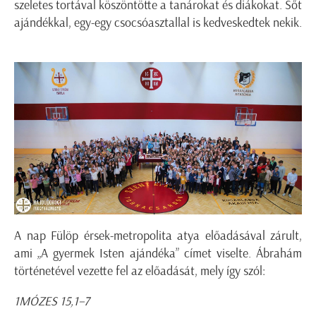
szeletes tortával köszöntötte a tanárokat és diákokat. Sőt
ajándékkal, egy-egy csocsóasztallal is kedveskedtek nekik.
A nap Fülöp érsek-metropolita atya előadásával zárult,
ami „A gyermek Isten ajándéka” címet viselte. Ábrahám
történetével vezette fel az előadását, mely így szól:
1MÓZES 15,1–7