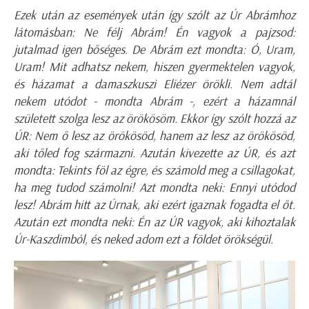
Ezek után az események után így szólt az Úr Abrámhoz
látomásban: Ne félj Abrám! Én vagyok a pajzsod:
jutalmad igen bőséges. De Abrám ezt mondta: Ó, Uram,
Uram! Mit adhatsz nekem, hiszen gyermektelen vagyok,
és házamat a damaszkuszi Eliézer örökli. Nem adtál
nekem utódot - mondta Abrám -, ezért a házamnál
született szolga lesz az örökösöm. Ekkor így szólt hozzá az
ÚR: Nem ő lesz az örökösöd, hanem az lesz az örökösöd,
aki tőled fog származni. Azután kivezette az ÚR, és azt
mondta: Tekints föl az égre, és számold meg a csillagokat,
ha meg tudod számolni! Azt mondta neki: Ennyi utódod
lesz! Abrám hitt az Úrnak, aki ezért igaznak fogadta el őt.
Azután ezt mondta neki: Én az ÚR vagyok, aki kihoztalak
Úr-Kaszdimból, és neked adom ezt a földet örökségül.