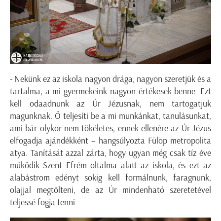
- Nekünk ez az iskola nagyon drága, nagyon szeretjük és a
tartalma, a mi gyermekeink nagyon értékesek benne. Ezt
kell odaadnunk az Úr Jézusnak, nem tartogatjuk
magunknak. Ő teljesíti be a mi munkánkat, tanulásunkat,
ami bár olykor nem tökéletes, ennek ellenére az Úr Jézus
elfogadja ajándékként – hangsúlyozta Fülöp metropolita
atya. Tanítását azzal zárta, hogy ugyan még csak tíz éve
működik Szent Efrém oltalma alatt az iskola, és ezt az
alabástrom edényt sokig kell formálnunk, faragnunk,
olajjal megtölteni, de az Úr mindenható szeretetével
teljessé fogja tenni.