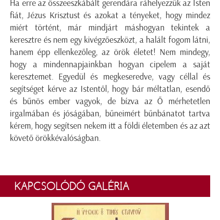
Ha erre az összeeszkábált gerendára ráhelyezzük az Isten
fiát, Jézus Krisztust és azokat a tényeket, hogy mindez
miért történt, már mindjárt máshogyan tekintek a
keresztre és nem egy kivégzőeszközt, a halált fogom látni,
hanem épp ellenkezőleg, az örök életet! Nem mindegy,
hogy a mindennapjainkban hogyan cipelem a saját
keresztemet. Egyedül és megkeseredve, vagy céllal és
segítséget kérve az Istentől, hogy bár méltatlan, esendő
és bűnös ember vagyok, de bízva az Ő mérhetetlen
irgalmában és jóságában, bűneimért bűnbánatot tartva
kérem, hogy segítsen nekem itt a földi életemben és az azt
követő örökkévalóságban.
KAPCSOLÓDÓ GALÉRIA