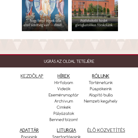
"...hogy fényt vigyek oda,
Pótfelvételit hirdet
ahol sötétség van" – elmél...
görögkatolikus főiskolánk
UGRÁS AZ OLDAL TETEJÉRE
KEZDŐLAP
HÍREK
RÓLUNK
Hírfolyam
Történetünk
Videók
Püspökeink
Eseménynaptár
Alapító bulla
Archívum
Nemzeti kegyhely
Címkék
Pályázatok
Benned bízom!
ADATTÁR
LITURGIA
ÉLŐ KÖZVETÍTÉS
Papjaink
Szertartásaink