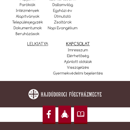
Parókiák
Dallamvilág
Intézmények
Egyházi év
Alapítványok
Útmutató
Településjegyzék
Zsoltárok
Dokumentumok
Napi Evangélium
Beruházások
LELKIATYA
KAPCSOLAT
Imresszum
Elérhetőség
Ajánlott oldalak
Visszajelzés
Gyermekvédelmi bejelentés