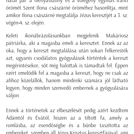
fiatal pár a menyasszony és a vőlegény egymás iránti
örömét Szent Ilona császárné öröméhez hasonlítja, mint
amikor Ilona császárné megtalálja Jézus keresztjét a 3. sz.
végén
-
4. sz. elején.
Keleti ikonábrázolásunkban megjelenik Makáriosz
pátriárka, aki a magasba emeli a keresztet. Ennek az az
oka, hogy a kereszt megtalálása után sokan felkeresték
azt, ugyanis csodálatos gyógyulások történtek a kereszt
megérintésekor, sőt még halottak is támadtak fel. Éppen
ezért emelődik fel a magasba a kereszt, hogy ne csak az
ahhoz közelállók, hanem mindenki számára jól látható
legyen, hogy minden szenvedő embernek a gyógyulására
váljon.
Ennek a történetek az elbeszélését pedig azért kezdtem
Ádámtól és Évától, hiszen az a tiltott fa, amely a
romlásba, az esendőségbe és a bűnbe taszította az
embereket, szemben áll Jézus Krisztus keresztfájával, ami