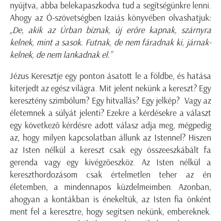
nyújtva, abba belekapaszkodva tud a segítségünkre lenni.
Ahogy az Ó-szövetségben Izaiás könyvében olvashatjuk:
„De, akik az Úrban bíznak, új erőre kapnak, szárnyra
kelnek, mint a sasok. Futnak, de nem fáradnak ki, járnak-
kelnek, de nem lankadnak el.”
Jézus Keresztje egy ponton ásatott le a földbe, és hatása
kiterjedt az egész világra. Mit jelent nekünk a kereszt? Egy
keresztény szimbólum? Egy hitvallás? Egy jelkép? Vagy az
életemnek a súlyát jelenti? Ezekre a kérdésekre a választ
egy következő kérdésre adott válasz adja meg, mégpedig
az, hogy milyen kapcsolatban állunk az Istennel? Hiszen
az Isten nélkül a kereszt csak egy összeeszkábált fa
gerenda vagy egy kivégzőeszköz. Az Isten nélkül a
kereszthordozásom csak értelmetlen teher az én
életemben, a mindennapos küzdelmeimben. Azonban,
ahogyan a kontákban is énekeltük, az Isten fia önként
ment fel a keresztre, hogy segítsen nekünk, embereknek.