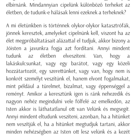
elbírnánk. Mindannyian cipelünk különböző terheket az
életben, de tudunk-e hálásak lenni ezeknek a terheknek?
A mi életünkben is történnek olykor-olykor katasztrófák,
jönnek keresztek, amelyeket cipelnünk kell, viszont ha az
élet megpróbáltatásait alázattal el tudjuk, akkor bizony a
Jóisten a javunkra fogja azt fordítani. Annyi mindent
tudunk az életben elveszíteni. Van, hogy a
lakáskulcsunkat, vagy egy barátot, vagy egy közeli
hozzátartozót, egy szerettünket, vagy van, hogy nem is
konkrét személyt veszítünk el, hanem elvont fogalmakat,
mint például a türelmet, bizalmat, vagy éppenséggel a
reményt. Amikor a keresztünk igen is ránk nehezedik és
nagyon nehéz megindulni vele fölfelé az emelkedőn, az
Isten akkor is láthatatlanul ott van Velünk és megsegít.
Annyi mindent eltudunk veszíteni, azonban, ha a hitünket
nem veszítjük el, ha a hitünket megtudjuk tartani, akkor
minden nehézségben az Isten ott lesz velünk és a kezét