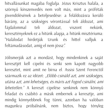
hitvallásunkat magába foglalja. Jézus Krisztus halála, a
szörnyű kínszenvedés nem volt más, mint a próféták
jövendölésének a beteljesedése: a feláldozásra kerülő
bárány, az a szükséges vérontással teli áldozat, ami
fájdalommal teli áldozat, viszont nekünk,
keresztényeknek ez a hitünk alapja, a hitünk misztériuma:
"Halálodat hirdetjük Urunk és hittel valljuk a
feltámadásodat, amíg el nem jössz
".
Jólismerjük azt a mondást, hogy mindenkinek a saját
keresztjét kell cipelni és senki sem kapott nagyobb
keresztet, mint amit ne bírna el. Assisi Szent Ferenctől
származik ez az idézet:
„Előbb csináld azt, ami szükséges,
utána azt, ami lehetséges, és máris azt fogod csinálni, ami
lehetetlen.”
A kereszt cipelése senkinek nem könnyű
feladat és csábító a másik embernek a keresztje, ami
mindig könnyebbnek fog tűnni, azonban ha valóban
magunkra próbálnánk, nem biztos, hogy tényleg