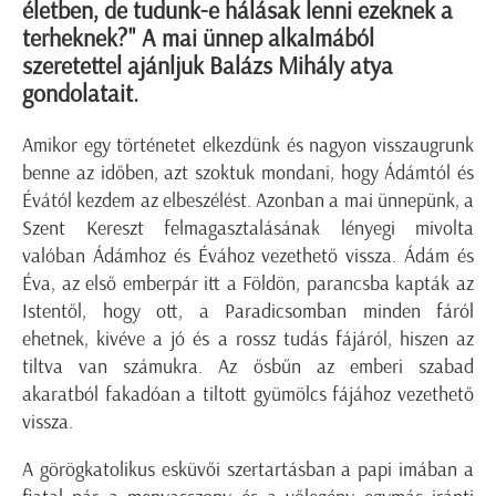
életben, de tudunk-e hálásak lenni ezeknek a
terheknek?" A mai ünnep alkalmából
szeretettel ajánljuk Balázs Mihály atya
gondolatait.
Amikor egy történetet elkezdünk és nagyon visszaugrunk
benne az időben, azt szoktuk mondani, hogy Ádámtól és
Évától kezdem az elbeszélést. Azonban a mai ünnepünk, a
Szent Kereszt felmagasztalásának lényegi mivolta
valóban Ádámhoz és Évához vezethető vissza. Ádám és
Éva, az első emberpár itt a Földön, parancsba kapták az
Istentől, hogy ott, a Paradicsomban minden fáról
ehetnek, kivéve a jó és a rossz tudás fájáról, hiszen az
tiltva van számukra. Az ősbűn az emberi szabad
akaratból fakadóan a tiltott gyümölcs fájához vezethető
vissza.
A görögkatolikus esküvői szertartásban a papi imában a