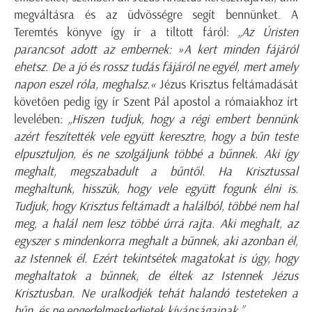
megváltásra és az üdvösségre segít bennünket. A
Teremtés könyve így ír a tiltott fáról:
„Az Úristen
parancsot adott az embernek: »A kert minden fájáról
ehetsz. De a jó és rossz tudás fájáról ne egyél, mert amely
napon eszel róla, meghalsz.«
Jézus Krisztus feltámadását
követően pedig így ír Szent Pál apostol a rómaiakhoz írt
levelében:
„Hiszen tudjuk, hogy a régi embert bennünk
azért feszítették vele együtt keresztre, hogy a bűn teste
elpusztuljon, és ne szolgáljunk többé a bűnnek. Aki így
meghalt, megszabadult a bűntől. Ha Krisztussal
meghaltunk, hisszük, hogy vele együtt fogunk élni is.
Tudjuk, hogy Krisztus feltámadt a halálból, többé nem hal
meg, a halál nem lesz többé úrrá rajta. Aki meghalt, az
egyszer s mindenkorra meghalt a bűnnek, aki azonban él,
az Istennek él. Ezért tekintsétek magatokat is úgy, hogy
meghaltatok a bűnnek, de éltek az Istennek Jézus
Krisztusban. Ne uralkodjék tehát halandó testeteken a
bűn, és ne engedelmeskedjetek kívánságainak.”