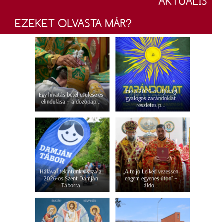
AKTUÁLIS
EZEKET OLVASTA MÁR?
Íme a 2026-os ifjúsági
Egy hivatás beteljesülése és
gyalogos zarándoklat
elindulása – áldozópap...
részletes p...
Hálával tekintünk vissza a
„A te jó Lelked vezessen
2026-os Szent Damján
engem egyenes úton” –
Táborra
áldo...