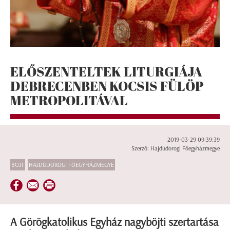
ELŐSZENTELTEK LITURGIÁJA
DEBRECENBEN KOCSIS FÜLÖP
METROPOLITÁVAL
2019-03-29 09:39:39
Szerző: Hajdúdorogi Főegyházmegye
BÖJT
HAJDÚDOROGI FŐEGYHÁZMEGYE
A Görögkatolikus Egyház nagyböjti szertartása