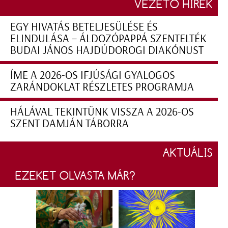
VEZETŐ HÍREK
EGY HIVATÁS BETELJESÜLÉSE ÉS
ELINDULÁSA – ÁLDOZÓPAPPÁ SZENTELTÉK
BUDAI JÁNOS HAJDÚDOROGI DIAKÓNUST
ÍME A 2026-OS IFJÚSÁGI GYALOGOS
ZARÁNDOKLAT RÉSZLETES PROGRAMJA
HÁLÁVAL TEKINTÜNK VISSZA A 2026-OS
SZENT DAMJÁN TÁBORRA
AKTUÁLIS
EZEKET OLVASTA MÁR?