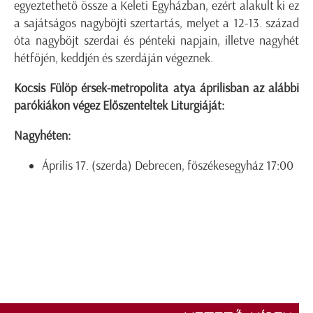
egyeztethető össze a Keleti Egyházban, ezért alakult ki ez
a sajátságos nagyböjti szertartás, melyet a 12-13. század
óta nagyböjt szerdai és pénteki napjain, illetve nagyhét
hétfőjén, keddjén és szerdáján végeznek.
Kocsis Fülöp érsek-metropolita atya áprilisban az alábbi
parókiákon végez Előszenteltek Liturgiáját:
Nagyhéten:
Április 17. (szerda) Debrecen, főszékesegyház 17:00