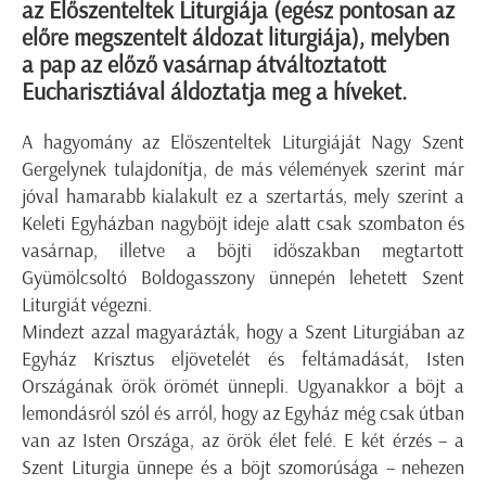
az Előszenteltek Liturgiája (egész pontosan az
előre megszentelt áldozat liturgiája), melyben
a pap az előző vasárnap átváltoztatott
Eucharisztiával áldoztatja meg a híveket.
A hagyomány az Előszenteltek Liturgiáját Nagy Szent
Gergelynek tulajdonítja, de más vélemények szerint már
jóval hamarabb kialakult ez a szertartás, mely szerint a
Keleti Egyházban nagyböjt ideje alatt csak szombaton és
vasárnap, illetve a böjti időszakban megtartott
Gyümölcsoltó Boldogasszony ünnepén lehetett Szent
Liturgiát végezni.
Mindezt azzal magyarázták, hogy a Szent Liturgiában az
Egyház Krisztus eljövetelét és feltámadását, Isten
Országának örök örömét ünnepli. Ugyanakkor a böjt a
lemondásról szól és arról, hogy az Egyház még csak útban
van az Isten Országa, az örök élet felé. E két érzés – a
Szent Liturgia ünnepe és a böjt szomorúsága – nehezen