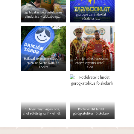
Íme a 2026-os ifjúsági
Egy hivatás beteljesülése és
gyalogos zarándoklat
elindulása – áldozópap...
részletes p...
Hálával tekintünk vissza a
„A te jó Lelked vezessen
2026-os Szent Damján
engem egyenes úton” –
Táborra
áldo...
"...hogy fényt vigyek oda,
Pótfelvételit hirdet
ahol sötétség van" – elmél...
görögkatolikus főiskolánk