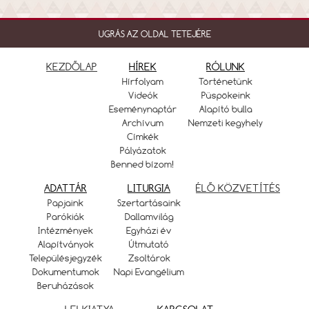
UGRÁS AZ OLDAL TETEJÉRE
KEZDŐLAP
HÍREK
RÓLUNK
Hírfolyam
Történetünk
Videók
Püspökeink
Eseménynaptár
Alapító bulla
Archívum
Nemzeti kegyhely
Címkék
Pályázatok
Benned bízom!
ADATTÁR
LITURGIA
ÉLŐ KÖZVETÍTÉS
Papjaink
Szertartásaink
Parókiák
Dallamvilág
Intézmények
Egyházi év
Alapítványok
Útmutató
Településjegyzék
Zsoltárok
Dokumentumok
Napi Evangélium
Beruházások